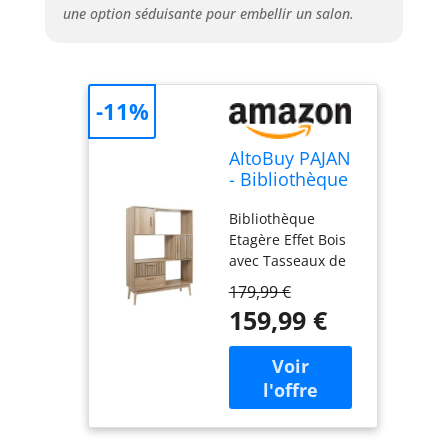
une option séduisante pour embellir un salon.
-11%
AltoBuy PAJAN
- Bibliothèque
Etagère Effet
Bibliothèque
Bois avec
Etagère Effet Bois
Tasseaux
avec Tasseaux de
la gamme Pajan. La
179,99 €
tendance du
159,99 €
moment : un style
appaisant, original,
et design, qui
donnera une
touche zen à votre
intérieur. Structure