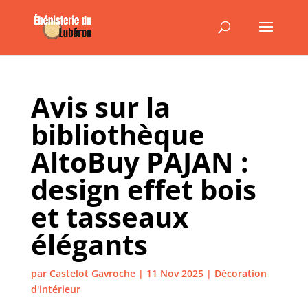
Avis sur la
bibliothèque
AltoBuy PAJAN :
design effet bois
et tasseaux
élégants
par
Castelot Gavroche
|
11 Nov 2025
|
Décoration
d'intérieur