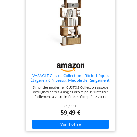
et de sécurité Montage facile : Les pièces
numérotées et les instructions illustrées
permettent un assemblage simple et rapide
VASAGLE Custos Collection - Bibliothèque,
Étagère à 6 Niveaux, Meuble de Rangement,
Cloison Séparateur, Moderne, pour Salon,
Simplicité moderne : CUSTOS Collection associe
Chambre, Bureau, Marron Rustique
des lignes nettes à angles droits pour s’intégrer
LBC61BX
facilement à votre intérieur. Complétez votre
espace avec les meubles de rangement assortis
69,99 €
pour un rendu harmonieux Spacieuse, pratique et
décorative : Cette étagère de rangement est idéale
59,49 €
pour organiser livres, décorations et objets du
quotidien à la maison comme au bureau, tout en
apportant une touche moderne à votre intérieur
Plus de sécurité : Équipée de 2 dispositifs anti-
basculement, cette étagère reste bien en place