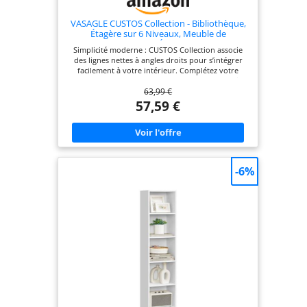
VASAGLE CUSTOS Collection - Bibliothèque,
Étagère sur 6 Niveaux, Meuble de
Rangement Ouvert, Étagère, pour Salon,
Simplicité moderne : CUSTOS Collection associe
Bureau, Salle à Manger, Blanc Nuage
des lignes nettes à angles droits pour s’intégrer
LBC169T14
facilement à votre intérieur. Complétez votre
espace avec les meubles de rangement assortis
63,99 €
pour un rendu harmonieux Rangements ouverts :
Avec ses compartiments ouverts et son style
57,59 €
minimaliste, cette bibliothèque s’intègre
facilement dans différentes pièces de la maison
tout en gardant vos objets visibles et accessibles
Grande et réglable : Cette étagère dispose de 3
compartiments ouverts et offre un bel espace de
rangement. Certaines tablettes sont réglables sur
-6%
3 hauteurs pour s’adapter à des objets de tailles
variées Polyvalente : Dans le salon, la salle à
manger ou le bureau, cette étagère est idéale pour
mettre en valeur des plantes, ranger des livres ou
exposer vos souvenirs préférés Robuste, stable et
sûre : Fabriquée en panneau d’aggloméré E1 de 15
mm d’épaisseur, cette bibliothèque supporte
jusqu’à 10 kg par compartiment. Le kit anti-
basculement inclus renforce la stabilité et la
sécurité au quotidien