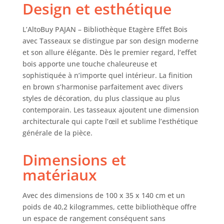
Design et esthétique
Piétement en pin
massif. Créez une
déco harmonieuse
L’AltoBuy PAJAN – Bibliothèque Etagère Effet Bois
au style Japandi.
avec Tasseaux se distingue par son design moderne
Dimensions : 100 x
et son allure élégante. Dès le premier regard, l’effet
35 x H140cm.
bois apporte une touche chaleureuse et
Produit livré en
sophistiquée à n’importe quel intérieur. La finition
colis pour vous
en brown s’harmonise parfaitement avec divers
faciliter son
styles de décoration, du plus classique au plus
déplacement dans
contemporain. Les tasseaux ajoutent une dimension
votre intérieur !
architecturale qui capte l’œil et sublime l’esthétique
générale de la pièce.
Dimensions et
matériaux
Avec des dimensions de 100 x 35 x 140 cm et un
poids de 40,2 kilogrammes, cette bibliothèque offre
un espace de rangement conséquent sans