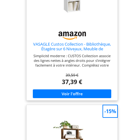
VASAGLE Custos Collection - Bibliothèque,
Étagère sur 6 Niveaux, Meuble de
Rangement Ouvert, Étagère, 24 x 30,2 x
Simplicité moderne : CUSTOS Collection associe
160,7 cm, pour Salon, Bureau, Salle à
des lignes nettes à angles droits pour s’intégrer
Manger, Blanc Nuage LBC411W01
facilement à votre intérieur. Complétez votre
espace avec les meubles de rangement assortis
39,59 €
pour un rendu harmonieux Grande capacité et
étagères réglables : Avec sa taille de 24 x 30,2 x
37,39 €
160,7 cm et ses 6 compartiments, cette étagère
offre un bel espace de rangement. Certaines
étagères sont réglables sur 3 hauteurs par
incréments de 3 cm pour s’adapter à vos besoins
Polyvalente au quotidien : Idéale dans le salon, la
salle à manger ou le bureau, cette étagère permet
-15%
d’exposer des plantes, de ranger des livres ou de
mettre en valeur vos objets préférés Robuste,
stable et sûre : Fabriquée en panneau d’aggloméré
E1 de 12 mm d’épaisseur, elle supporte jusqu’à 10
kg par compartiment. Le kit anti-basculement
permet une fixation au mur pour plus de stabilité