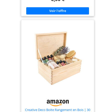
rangement peut aussi servir comme boîte à
souvenirs pour diverses occasions telles que le
mariage, baptême, la naissance. Vous pouvez ainsi
y garder des anciennes cartes, photos, lettres, et
des souvenirs de vacances. OBJET DÉCORATIF : Le
coffre en bois peut être peint avec la peinture
chalky finish, aussi orné de rubans, paillettes,
boutons, mais aussi être orné de bouées, filets à
pêche, étoiles de mer pour un look maritime. Il
peut aussi être laissé à l’état brut. STIMULE
L’IMAGINATION : Une autre idée décorative de la
boîte de rangement en bois est la peinture. La
peinture tous usage est la mieux adaptée, car elle
adhère très bien sur du bois. La technique des
serviettes, de tampon et pochoir est aussi
applicable. PRATIQUE : Cette caisse de rangement
spacieuse de 15x10x5,5cm est en bois solide
marron. Elle est dotée d’un couvercle à charnière
et d’une serrure. Grâce au couvercle et à la
serrure, vos objets les plus précieux sont à l’abri
des regards curieux.
Creative Deco Boite Rangement en Bois | 30