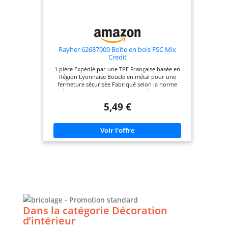
les plus élevées au monde. C'est pourquoi, nous
pouvons garantir une haute qualité de nos
produits à nos clients. Nos produits sont
fabriqués à partir de matériaux naturels et non
toxiques.
Rayher 62687000 Boîte en bois FSC Mix
Credit
1 pièce Expédié par une TPE Française basée en
Région Lyonnaise Boucle en métal pour une
fermeture sécurisée Fabriqué selon la norme
FSCâ" Personnalisable selon vos goûts Idéal pour
ranger bijoux et souvenirs Favorise la créativité et
5,49 €
l'expression personnelle Respecte
l'environnement grâce au label FSCâ"
Dans la catégorie Décoration
d’intérieur