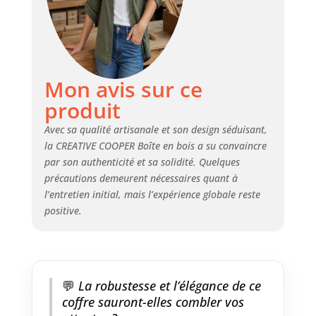
Peut également être utilisé
comme banc confortable ou
table supplémentaire.
Dimensions : 77 x 49 x 45 cm.
Poids : 24 kg. Avec fixations
métalliques et charnière de
Mon avis sur ce
cadenas en métal
produit
Avec sa qualité artisanale et son design séduisant,
la CREATIVE COOPER Boîte en bois a su convaincre
par son authenticité et sa solidité. Quelques
précautions demeurent nécessaires quant à
l’entretien initial, mais l’expérience globale reste
positive.
💬
La robustesse et l’élégance de ce
coffre sauront-elles combler vos