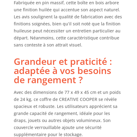
Fabriquée en pin massif, cette boîte en bois arbore
veinures en bois
une finition huilée qui accentue son aspect naturel.
qui lui confèrent
Les avis soulignent la qualité de fabrication avec des
un charme
finitions soignées, bien qu’il soit noté que la finition
rustique
Utilisation
huileuse peut nécessiter un entretien particulier au
polyvalente
départ. Néanmoins, cette caractéristique contribue
comme coffre au
sans conteste à son attrait visuel.
trésor, caisse de
fret, étagère, boîte
Grandeur et praticité :
décorative rétro,
adaptée à vos besoins
banquette, table
basse, table
de rangement ?
d'appoint, coffre à
jouets ou coffre de
Avec des dimensions de 77 x 49 x 45 cm et un poids
couloir Grande
de 24 kg, ce coffre de CREATIVE COOPER se révèle
boîte en bois avec
spacieux et robuste. Les utilisateurs apprécient sa
couvercle à
grande capacité de rangement, idéale pour les
charnière et
ressort à gaz,
draps, jouets ou autres objets volumineux. Son
ferrures
couvercle verrouillable ajoute une sécurité
métalliques et
supplémentaire pour le stockage.