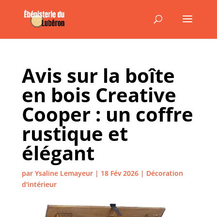
Avis sur la boîte
en bois Creative
Cooper : un coffre
rustique et
élégant
par
Ysaline Lemayeur
|
18 Fév 2026
|
Décoration
d'intérieur