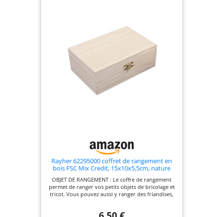
charnière et ressort à gaz,
ferrures métalliques et
beaucoup d'espace de
rangement. Robuste et stable
Peut également être utilisé
comme banc confortable ou
table supplémentaire.
Dimensions : 77 x 49 x 45 cm.
Poids : 24 kg. Avec fixations
métalliques et charnière de
cadenas en métal
Rayher 62295000 coffret de rangement en
bois FSC Mix Credit, 15x10x5,5cm, nature
OBJET DE RANGEMENT : Le coffre de rangement
permet de ranger vos petits objets de bricolage et
tricot. Vous pouvez aussi y ranger des friandises,
jouets ou des articles de papeterie, ou l’utiliser
comme coffre à trésor pour vos bijoux ou objets
6,50 €
de valeur. POUR LES SOUVENIRS : Cette boîte de