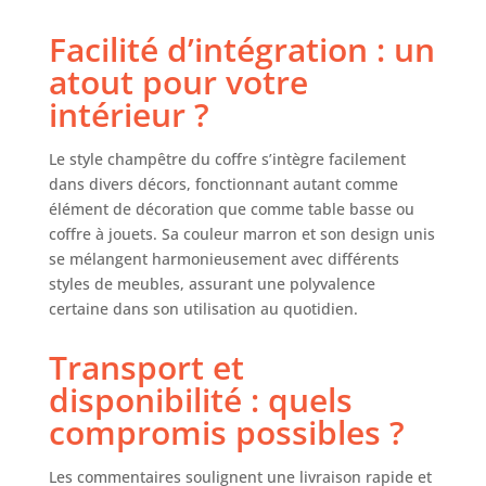
beaucoup
d'espace de
Facilité d’intégration : un
rangement.
atout pour votre
Robuste et stable
Peut également
intérieur ?
être utilisé comme
banc confortable
Le style champêtre du coffre s’intègre facilement
ou table
dans divers décors, fonctionnant autant comme
supplémentaire.
élément de décoration que comme table basse ou
Dimensions : 77 x
coffre à jouets. Sa couleur marron et son design unis
49 x 45 cm. Poids :
se mélangent harmonieusement avec différents
24 kg. Avec
fixations
styles de meubles, assurant une polyvalence
métalliques et
certaine dans son utilisation au quotidien.
charnière de
cadenas en métal
Transport et
disponibilité : quels
compromis possibles ?
Les commentaires soulignent une livraison rapide et