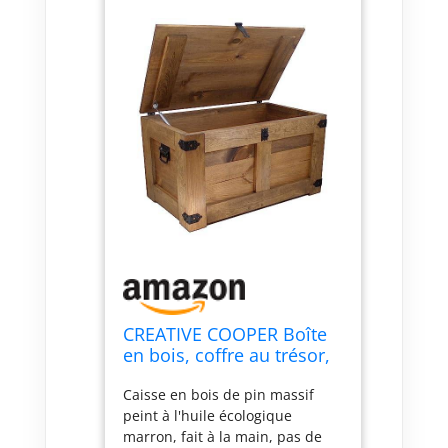
CREATIVE COOPER Boîte
en bois, coffre au trésor,
boîte de rangement,
Caisse en bois de pin massif
coffre de lit, table de
peint à l'huile écologique
repos rustique, table
marron, fait à la main, pas de
basse, coffre à jouets, 77