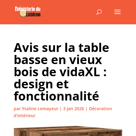
Avis sur la table
basse en vieux
bois de vidaXL :
design et
fonctionnalité
par
Ysaline Lemayeur
|
3 Jan 2026
|
Décoration
d'intérieur