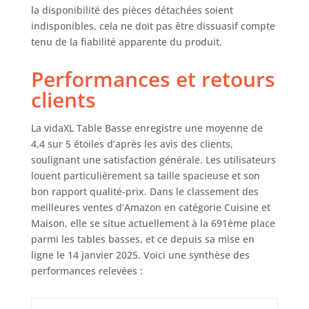
Fonctionnalité
la disponibilité des pièces détachées soient
polyvalente : la
indisponibles, cela ne doit pas être dissuasif compte
table s'adapte
tenu de la fiabilité apparente du produit.
facilement à
différents
Performances et retours
environnements,
clients
du service des
collations et des
boissons lors de
La vidaXL Table Basse enregistre une moyenne de
réunions à
4,4 sur 5 étoiles d’après les avis des clients,
l'affichage de livres
soulignant une satisfaction générale. Les utilisateurs
et de décorations.
louent particulièrement sa taille spacieuse et son
Son design aux
bon rapport qualité-prix. Dans le classement des
lignes épurées
meilleures ventes d’Amazon en catégorie Cuisine et
garantit une
Maison, elle se situe actuellement à la 691ème place
parfaite
parmi les tables basses, et ce depuis sa mise en
intégration dans
n'importe quel
ligne le 14 janvier 2025. Voici une synthèse des
espace, ce qui le
performances relevées :
rend parfait pour
les salons, les