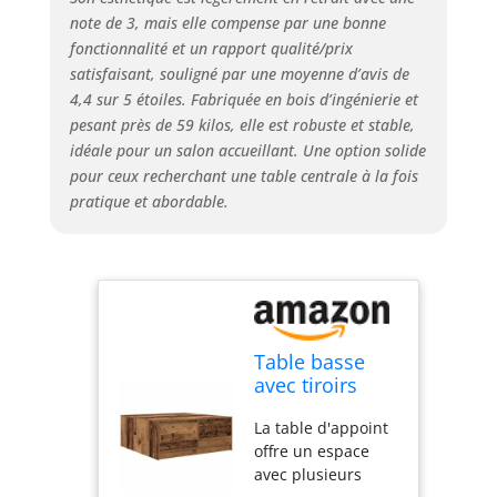
autres petits objets
note de 3, mais elle compense par une bonne
bien organisés et à
fonctionnalité et un rapport qualité/prix
portée de main.
satisfaisant, souligné par une moyenne d’avis de
Plateau de table
4,4 sur 5 étoiles. Fabriquée en bois d’ingénierie et
robuste et durable
: le plateau
pesant près de 59 kilos, elle est robuste et stable,
robuste offre une
idéale pour un salon accueillant. Une option solide
surface fiable pour
pour ceux recherchant une table centrale à la fois
garder vos articles
pratique et abordable.
essentiels à portée
de main, ce qui le
rend idéal pour un
usage quotidien.
Que vous placiez
des boissons, des
livres ou des objets
Table basse
décoratifs, sa
avec tiroirs
durabilité garantit
vieux bois
que vous pouvez
La table d'appoint
100x100x40 cm
gérer plusieurs
offre un espace
tâches avec
avec plusieurs
facilité.