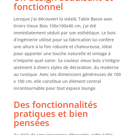
durable : le
fonctionnel
technicien est un
matériau stable et
Lorsque j’ai découvert la vidaXL Table Basse avec
durable avec une
tiroirs Vieux Bois 100x100x40 cm, j’ai été
surface lisse qui
immédiatement séduit par son esthétique. Le bois
résiste à
l'humidité, à la
d’ingénierie utilisé pour sa fabrication lui confère
déformation et aux
une allure à la fois robuste et chaleureuse, idéal
fissures, ce qui en
pour apporter une touche naturelle et vintage à
fait un choix fiable
n’importe quel salon. Sa couleur vieux bois s’intègre
pour divers
aisément à divers styles de décoration, du moderne
projets. Grand
au rustique. Avec ses dimensions généreuses de 100
espace de
x 100 cm, elle constitue un élément central
rangement : la
incontournable pour tout espace lounge.
table basse
dispose de
Des fonctionnalités
plusieurs tiroirs
pour garder les
pratiques et bien
magazines, livres,
pensées
DVD,
télécommandes et
autres petits objets
Au-delà de son apparence attrayante, cette table