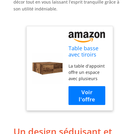
décor tout en vous laissant l’esprit tranquille grâce à
son utilité indéniable.
Table basse
avec tiroirs
vieux bois
La table d'appoint
100x100x40 cm
offre un espace
avec plusieurs
tiroirs, gardant
votre espace bien
rangé et organisé
et ajoutant
praticité et
esthétique à votre
espace de vie.
Un design séduisant et
Matériau stable et