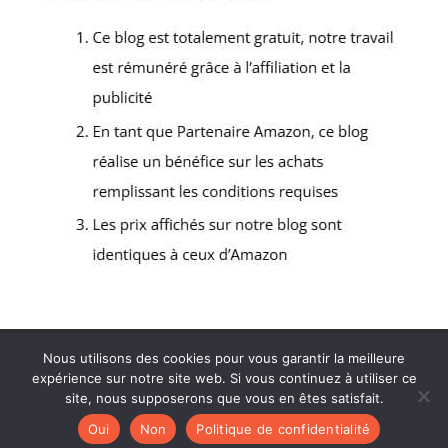
Politique de confidentialité
Mentions légales
Nous utilisons des cookies pour vous garantir la meilleure
Contact
expérience sur notre site web. Si vous continuez à utiliser ce
site, nous supposerons que vous en êtes satisfait.
Oui
Non
Politique de confidentialité
Tous droits réservés - Ébénisterie du Lubéron 2026