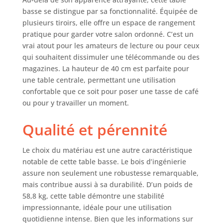
bien organisés et à
basse se distingue par sa fonctionnalité. Équipée de
portée de main.
plusieurs tiroirs, elle offre un espace de rangement
Plateau de table
pratique pour garder votre salon ordonné. C’est un
robuste et durable
vrai atout pour les amateurs de lecture ou pour ceux
: le plateau
qui souhaitent dissimuler une télécommande ou des
robuste offre une
magazines. La hauteur de 40 cm est parfaite pour
surface fiable pour
une table centrale, permettant une utilisation
garder vos articles
confortable que ce soit pour poser une tasse de café
essentiels à portée
ou pour y travailler un moment.
de main, ce qui le
rend idéal pour un
usage quotidien.
Qualité et pérennité
Que vous placiez
des boissons, des
Le choix du matériau est une autre caractéristique
livres ou des objets
notable de cette table basse. Le bois d’ingénierie
décoratifs, sa
assure non seulement une robustesse remarquable,
durabilité garantit
mais contribue aussi à sa durabilité. D’un poids de
que vous pouvez
58,8 kg, cette table démontre une stabilité
gérer plusieurs
impressionnante, idéale pour une utilisation
tâches avec
facilité.
quotidienne intense. Bien que les informations sur