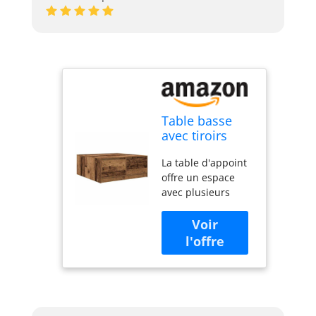
Table basse
avec tiroirs
vieux bois
La table d'appoint
100x100x40 cm
offre un espace
avec plusieurs
tiroirs, gardant
votre espace bien
rangé et organisé
et ajoutant
praticité et
esthétique à votre
espace de vie.
Matériau stable et