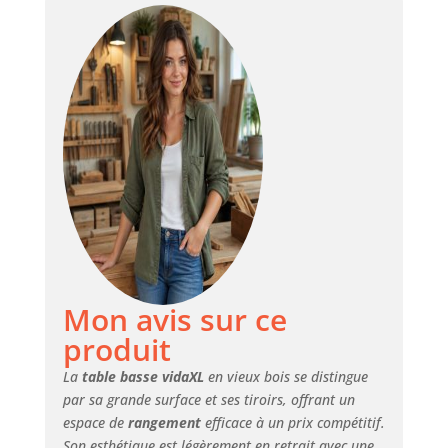
durable : le
technicien est un
matériau stable et
durable avec une
surface lisse qui
résiste à
l'humidité, à la
déformation et aux
fissures, ce qui en
fait un choix fiable
pour divers
projets. Grand
espace de
rangement : la
table basse
Mon avis sur ce
dispose de
produit
plusieurs tiroirs
pour garder les
La
table basse vidaXL
en vieux bois se distingue
magazines, livres,
par sa grande surface et ses tiroirs, offrant un
DVD,
espace de
rangement
efficace à un prix compétitif.
télécommandes et
Son esthétique est légèrement en retrait avec une