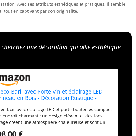
tation. Avec ses attributs esthétiques et pratiques, il semble
l tout en captivant par son originalité.
 cherchez une décoration qui allie esthétique
eco Baril avec Porte-vin et éclairage LED -
nneau en Bois - Décoration Rustique -
moire de Bar - Support à vin - Bar à Whisky -
 en bois avec éclairage LED et porte-bouteilles compact
deau - Casier à Vin - Baril Whisky - Barrique
n endroit charmant : un design élégant et des tons
ère 80x50cm
tage créent une atmosphère chaleureuse et sont un
itable attrape-œil. C'est pourquoi la commode en
98,00 €
neau de bois s'adapte parfaitement dans le couloir, la