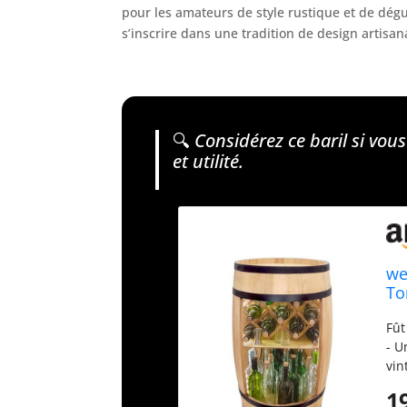
pour les amateurs de style rustique et de dégus
s’inscrire dans une tradition de design artisana
🔍
Considérez ce baril si vous
et utilité.
we
To
Ar
Fût
Ca
- U
bi
vin
vér
1
ton