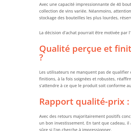
bea
Avec une capacité impressionnante de 40 boutei
les
collection de vins variée. Néanmoins, attentio
uti
stockage des bouteilles les plus lourdes, réserv
bou
La décision d’achat pourrait être motivée par l’
Qualité perçue et fini
?
Les utilisateurs ne manquent pas de qualifier c
finitions, à la fois soignées et robustes, réaff
s’attendre à ce que le produit soit conforme a
Rapport qualité-prix :
Avec des retours majoritairement positifs conce
un bon investissement. En tant que cadeau, il 
sûre si l’on cherche à impressionner.