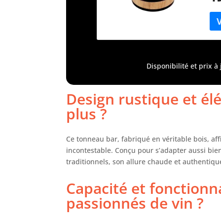
sal
ou 
des
lon
mai
fai
Disponibilité et prix 
Éta
dép
mom
Design rustique et él
pro
plus ?
vou
une
en 
Ce tonneau bar, fabriqué en véritable bois, aff
inf
incontestable. Conçu pour s’adapter aussi bi
bes
traditionnels, son allure chaude et authentiqu
la 
mas
Capacité et fonctionna
en 
x 4
passionnés de vin ?
LED
com