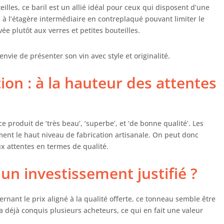
ucoup d'espace pour le vin, le whisky, la bière, l'alcool,
lles, ce baril est un allié idéal pour ceux qui disposent d’une
 verres, les ustensiles de cuisine et d'autres choses
n à l’étagère intermédiaire en contreplaqué pouvant limiter le
les. Le tonneau en bois peut contenir environ 30-40
ée plutôt aux verres et petites bouteilles.
teilles. Cadeau parfait pour les amateurs de vin
envie de présenter son vin avec style et originalité.
tion : à la hauteur des attentes
e produit de ‘très beau’, ‘superbe’, et ‘de bonne qualité’. Les
irment le haut niveau de fabrication artisanale. On peut donc
ux attentes en termes de qualité.
 un investissement justifié ?
rnant le prix aligné à la qualité offerte, ce tonneau semble être
a déjà conquis plusieurs acheteurs, ce qui en fait une valeur