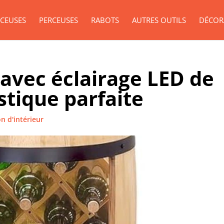
CEUSES
PERCEUSES
RABOTS
AUTRES OUTILS
DÉCOR
l avec éclairage LED de
stique parfaite
n d'intérieur