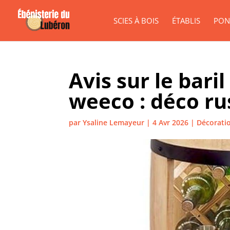
SCIES À BOIS
ÉTABLIS
PON
Avis sur le bari
weeco : déco ru
par
Ysaline Lemayeur
|
4 Avr 2026
|
Décoratio