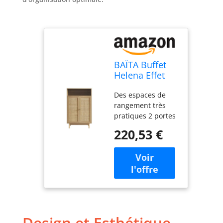
BAÏTA Buffet
Helena Effet
chêne et
Des espaces de
cannage rotin
rangement très
2 Portes 80cm
pratiques 2 portes
habillées de
220,53 €
cannage Des
poignées en laiton
doré
Design et Esthétique