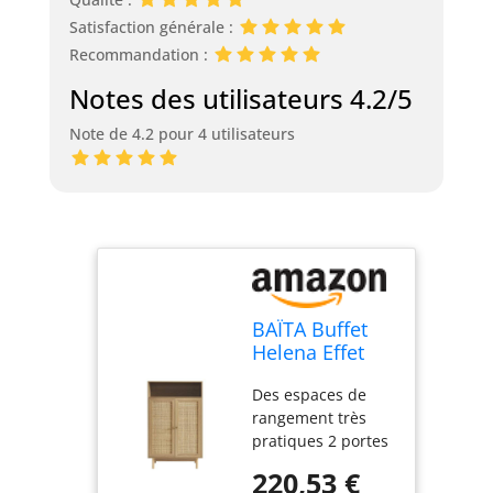
Satisfaction générale :
Recommandation :
Notes des utilisateurs 4.2/5
Note de 4.2 pour 4 utilisateurs
BAÏTA Buffet
Helena Effet
chêne et
Des espaces de
cannage rotin
rangement très
2 Portes 80cm
pratiques 2 portes
habillées de
220,53 €
cannage Des