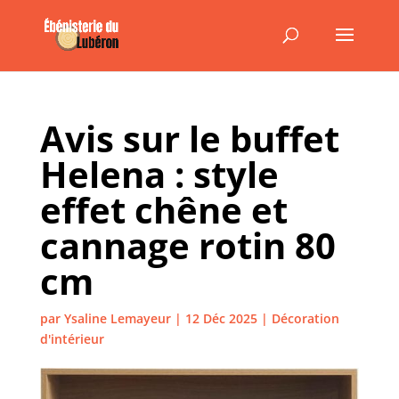
Avis sur le buffet
Helena : style
effet chêne et
cannage rotin 80
cm
par
Ysaline Lemayeur
|
12 Déc 2025
|
Décoration
d'intérieur