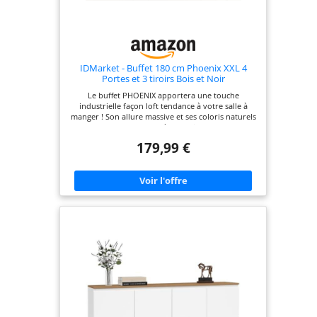
IDMarket - Buffet 180 cm Phoenix XXL 4
Portes et 3 tiroirs Bois et Noir
Le buffet PHOENIX apportera une touche
industrielle façon loft tendance à votre salle à
manger ! Son allure massive et ses coloris naturels
et sobres se fondront à merveille dans votre
intérieur Ses 4 placards, ses 3 tiroirs et son
179,99 €
étagère vous offrent une capacité de rangement
maximale ! Ses pieds larges et ses proportions
équilibrées le rendent encore plus stable et
robuste Dimensions : L.180 x l. 40 x H. 80 cm -
Hauteur des pieds : 20 cm