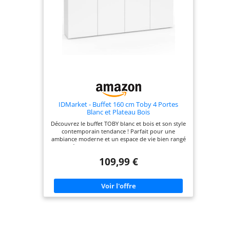
IDMarket - Buffet 160 cm Toby 4 Portes
Blanc et Plateau Bois
Découvrez le buffet TOBY blanc et bois et son style
contemporain tendance ! Parfait pour une
ambiance moderne et un espace de vie bien rangé
! Doté de nombreux rangements : 4 placards
Stable, solide et tendance, avec sa structure en PB
109,99 €
et son côté bicolore blanc et bois Dimensions du
buffet : L. 160 x l. 34 x H. 80 cm - 4 portes