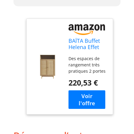
BAÏTA Buffet
Helena Effet
chêne et
Des espaces de
cannage rotin
rangement très
2 Portes 80cm
pratiques 2 portes
habillées de
220,53 €
cannage Des
poignées en laiton
doré