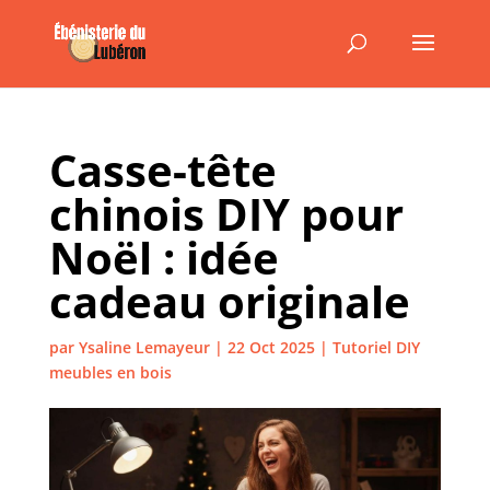
Casse-tête
chinois DIY pour
Noël : idée
cadeau originale
par
Ysaline Lemayeur
|
22 Oct 2025
|
Tutoriel DIY
meubles en bois