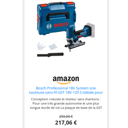
Bosch Professional 18V System scie
sauteuse sans-fil GST 18V-125 S (idéale pour
les coupes courbes, porte-lame SDS, avec 1
Conception robuste et moteur sans charbons :
lame de scie sauteuse, set d’aspiration, dans
Pour une très grande autonomie et une plus
L-BOXX)
longue durée de vie La plaque de base de la GST
18V-125 S Professional peut être inclinée jusqu’à
259,00 €
45° pour réaliser des coupes biaises Priorité à la
simplicité : Focus sur les fonctions essentielles
217,06 €
telles que porte-lame SDS, LED d’éclairage,