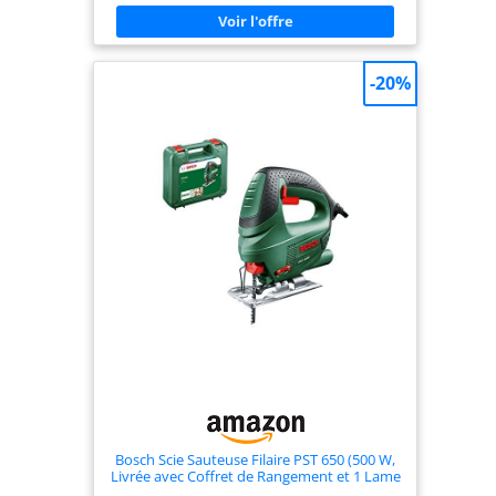
mouvement pendulaire à 4 positions, soufflerie,
présélection de vitesse. AMPShare : Les batteries
et chargeurs sont entièrement compatibles avec le
Professional 18V System Bosch et avec de
nombreux autres outils de l’Alliance multi-
-20%
marques AMPShare. Livré avec : GST 18V-125 S, 1
lame de scie sauteuse T 144 D, set d’aspiration,
dispositif pare-éclats, L-BOXX 136
Bosch Scie Sauteuse Filaire PST 650 (500 W,
Livrée avec Coffret de Rangement et 1 Lame
de Scie pour Bois T144D)