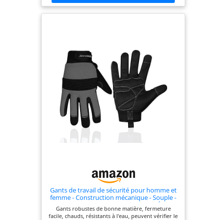
Gants de travail de sécurité pour homme et
femme - Construction mécanique - Souple -
Protection de paume rembourrée - Écran
Gants robustes de bonne matière, fermeture
tactile - Respirants - Multifonctions
facile, chauds, résistants à l'eau, peuvent vérifier le
(Noir/Gris, L)