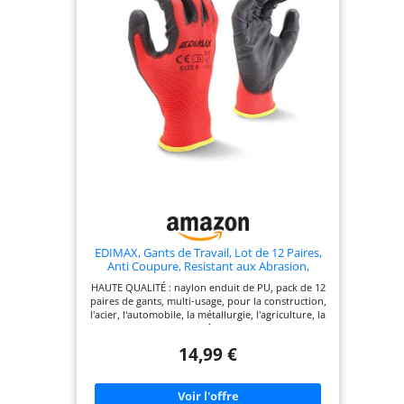
USAGE : pour le bricolage, la réparation
automobile, l'entrepôt, la construction, la
rénovation, les travaux de précision, le jardinage
et l'assemblage, les gants Unigloves Nitrex 290G
offrent souplesse et dextérité ainsi qu'une
protection fiable contre l'abrasion et les
déchirures. RÉSISTANCE À L'ABRASION : les gants
de manutention générale Nitrex 290G permettent
une dextérité et une résistance à l'abrasion sans
entrave ; une solution quotidienne pour une
sécurité accrue sur le lieu de travail dans de
nombreux secteurs.
EDIMAX, Gants de Travail, Lot de 12 Paires,
Anti Coupure, Resistant aux Abrasion,
Niveau 3, Revêtement en Nylon PU,
HAUTE QUALITÉ : naylon enduit de PU, pack de 12
Polyvalent, Protection Mecanique et
paires de gants, multi-usage, pour la construction,
Industrielle (Taille L / 9)
l'acier, l'automobile, la métallurgie, l'agriculture, la
construction, l'entrepôt, le chargement et le
déchargement.
14,99 €