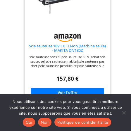
Scie sauteuse 18V LXT Li-Ion (Machine seule)
- MAKITA DJV185Z
scie sauteuse sans fil|scie sauteuse 18 V|achat scie
sauteuse|scie sauteuse makita|scie sauteuse pas
cher|scie sauteuse pendulaire|scie sauteuse sur
batterie|scie sauteuse moteur bl|scie sauteuse
moteur sans charbo|DJV185|DJV185Z
157,80 €
Nous utilisons des cookies pour vous garantir la meilleure
expérience sur notre site web. Si vous continuez à utiliser ce
-7%
site, nous supposerons que vous en êtes satisfait.
Oui
Non
Politique de confidentialité