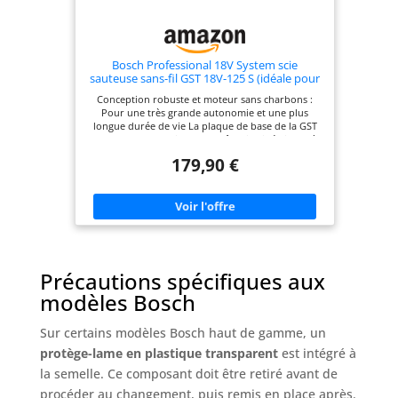
Bosch Professional 18V System scie
sauteuse sans-fil GST 18V-125 S (idéale pour
les coupes courbes, porte-lame SDS, avec 1
Conception robuste et moteur sans charbons :
lame de scie sauteuse, set d’aspiration)
Pour une très grande autonomie et une plus
longue durée de vie La plaque de base de la GST
18V-125 S Professional peut être inclinée jusqu’à
45° pour réaliser des coupes biaises Priorité à la
179,90 €
simplicité : Focus sur les fonctions essentielles
telles que porte-lame SDS, LED d’éclairage,
mouvement pendulaire à 4 positions, soufflerie,
présélection de vitesse. AMPShare : Les batteries
et chargeurs sont entièrement compatibles avec le
Professional 18V System Bosch et avec de
nombreux autres outils de l’Alliance multi-
marques AMPShare. Livré avec : GST 18V-125 S, 1
Précautions spécifiques aux
lame de scie sauteuse T 144 D, set d’aspiration,
dispositif pare-éclats
modèles Bosch
Sur certains modèles Bosch haut de gamme, un
protège-lame en plastique transparent
est intégré à
la semelle. Ce composant doit être retiré avant de
procéder au changement, puis remis en place après.