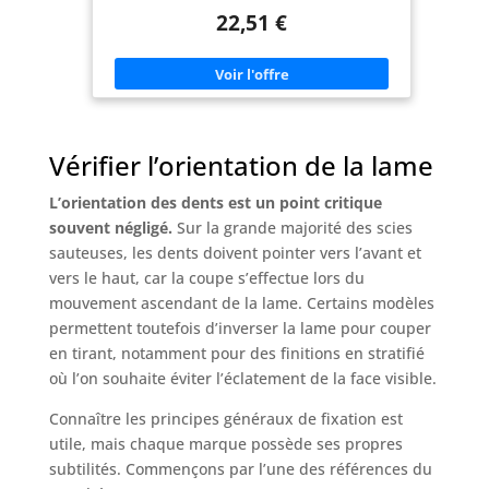
boîte en coque dure compacte et robuste Les
22,51 €
lames de scie sauteuse T119 BO (longueur : 83 mm)
et T 111 C (longueur : 100 mm) permettent une
coupe droite optimale dans le bois Les lames de
scie sauteuse T 118 A (longueur de lame 92 mm)
sont idéales pour les coupes dans des tôles très
fines et solides Éléments fournis : 10 lames de scie
sauteuse pour bois T119BO, 10 lames de scie
sauteuse pour bois T111C, 10 lames de scie
Vérifier l’orientation de la lame
sauteuse pour métal T118A, Tough Box Fabriqué
en Suisse
L’orientation des dents est un point critique
souvent négligé.
Sur la grande majorité des scies
sauteuses, les dents doivent pointer vers l’avant et
vers le haut, car la coupe s’effectue lors du
mouvement ascendant de la lame. Certains modèles
permettent toutefois d’inverser la lame pour couper
en tirant, notamment pour des finitions en stratifié
où l’on souhaite éviter l’éclatement de la face visible.
Connaître les principes généraux de fixation est
utile, mais chaque marque possède ses propres
subtilités. Commençons par l’une des références du