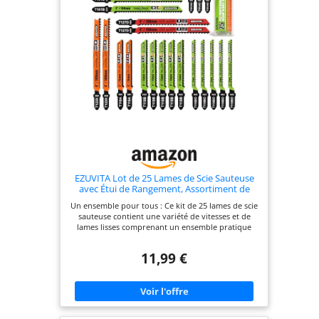
EZUVITA Lot de 25 Lames de Scie Sauteuse
avec Étui de Rangement, Assortiment de
Lames de Scie Sauteuse avec Tige en T pour
Un ensemble pour tous : Ce kit de 25 lames de scie
Couper le Bois, le Plastique et le Métal
sauteuse contient une variété de vitesses et de
lames lisses comprenant un ensemble pratique
pour les projets courants en bois, les courbes en
plastique et en métal et la coupe droite Contenu :
11,99 €
Ce lot de 25 lames de scie sauteuse comprend 8
types différents, couvrant toutes les utilisations de
coupe. Coupe droite et basique T119B pour bois
et plastique (75mm, 12 TPI), coupe basique et
courbe T119BO pour bois et plastique (75mm, 12
TPI), coupe propre et droite T101B pour bois