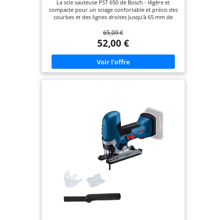
La scie sauteuse PST 650 de Bosch - légère et
compacte pour un sciage confortable et précis des
courbes et des lignes droites Jusqu'à 65 mm de
profondeur de coupe dans le bois et 4 mm dans
65,09 €
l'acier grâce au puissant moteur de 500 watts
Travail efficace : changement de lame de scie
52,00 €
sauteuse sans outil en quelques secondes Sciage
confortable et contrôlé grâce à une vibration
minimale de la scie à bois Livré avec : PST 650, 1
lame de scie sauteuse pour bois (T 144 D), mallette