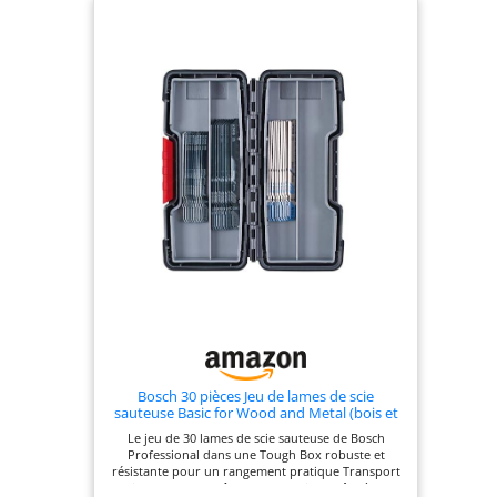
(100mm, 10 TPI), coupe propre et courbe T101AO
pour bois (83mm, 18 TPI), vitesse et vitesse T144D
coupe droite pour bois (100mm, 6 TPI), coupe
droite et basique T118A pour métal fin (76mm, 21
TPI), progresseur T123X et coupe droite pour
métal épais (100mm, 10/21 TPI), coupe spéciale
T127D pour aluminium (100mm, 8 TPI) Étui de
rangement : Nous fournissons un étui de
rangement en plastique, gardez vos lames triées et
protégées, assurant une organisation et un
transport faciles Coupe sans effort : Cet ensemble
de lames de scie sauteuse dispose d'une gamme
de lames, y compris l'acier au chrome vanadium
pour le bois et l'acier rapide pour le métal Tige en
T universelle : Le design de la tige en T est
compatible avec la plupart des marques de scies
sauteuses telles que Bosch et Dewalt, ce qui est
convivial et améliore l'expérience de coupe. Le
revêtement à motifs lui confère un aspect haut de
gamme. Pour une première insertion plus facile,
enfoncez fermement la lame dans le support 2 à 3
fois afin d'assurer une fixation optimale,
notamment pour le modèle T101B
Bosch 30 pièces Jeu de lames de scie
sauteuse Basic for Wood and Metal (bois et
métal, accessoires pour scie sauteuse)
Le jeu de 30 lames de scie sauteuse de Bosch
Professional dans une Tough Box robuste et
résistante pour un rangement pratique Transport
facile et stockage sûr des accessoires grâce à une