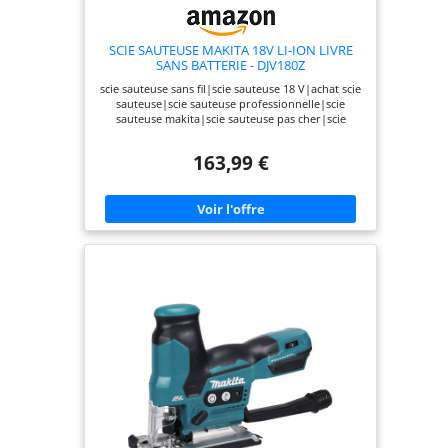
SCIE SAUTEUSE MAKITA 18V LI-ION LIVRE
SANS BATTERIE - DJV180Z
scie sauteuse sans fil|scie sauteuse 18 V|achat scie
sauteuse|scie sauteuse professionnelle|scie
sauteuse makita|scie sauteuse pas cher|scie
sauteuse pendulaire|scie sauteuse sur
batterie|scie sauteuse robuste|scie sauteuse
163,99 €
seule|DJV180Z|DJV180ZJ|DJV180RTJ