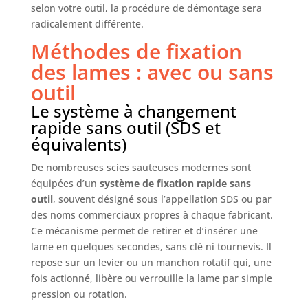
selon votre outil, la procédure de démontage sera
restauration. Les gants de jardinage pour femmes
et hommes aident à réduire la fatigue et
radicalement différente.
permettent de les utiliser facilement.
Méthodes de fixation
des lames : avec ou sans
outil
Le système à changement
rapide sans outil (SDS et
équivalents)
De nombreuses scies sauteuses modernes sont
équipées d’un
système de fixation rapide sans
outil
, souvent désigné sous l’appellation SDS ou par
des noms commerciaux propres à chaque fabricant.
Ce mécanisme permet de retirer et d’insérer une
lame en quelques secondes, sans clé ni tournevis. Il
repose sur un levier ou un manchon rotatif qui, une
fois actionné, libère ou verrouille la lame par simple
pression ou rotation.