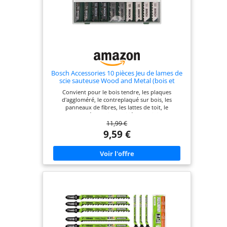
Bosch Accessories 10 pièces Jeu de lames de
scie sauteuse Wood and Metal (bois et
métal, accessoires emmanchement à deux
Convient pour le bois tendre, les plaques
dents de la scie sauteuse)
d'aggloméré, le contreplaqué sur bois, les
panneaux de fibres, les lattes de toit, le
contreplaqué, le bois stratifié, l'aluminium, les
11,99 €
métaux non ferreux, les tuyaux et les profilés 10
lames de scie sauteuse (2 T 101 B, 2 x T 144 D, 2 x T
9,59 €
119 BO, 2 x T 118 A, 2 x T 127 D) Pour les scies
sauteuses de toutes les marques d'outils
électriques avec emmanchement à deux dents
(emmanchement à simple accroche) Pour des
coupes grossières et nettes dans les bois tendre et
les plaques d'agglomérés Pour les tôles fines, les
tôles d'aluminium et les tubes Fabriqué en Suisse