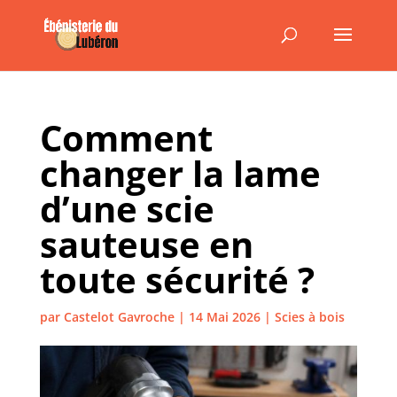
Comment
changer la lame
d’une scie
sauteuse en
toute sécurité ?
par
Castelot Gavroche
|
14 Mai 2026
|
Scies à bois