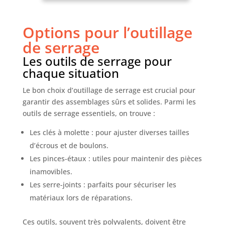
saisir, le poussoir en forme de cuillère est très
approprié pour pousser la cuticule et la mise en
forme des ongles, ainsi que pour nettoyer la
Options pour l’outillage
cuticule ou la saleté sous l'ongle. ➤➤➤Bonne
performance: même dans la petite zone autour de
de serrage
l'ongle, il peut fournir une bonne adhérence à la
couche cornée, et le grattoir peut couper la plus
Les outils de serrage pour
petite couche cornée sans tirer ni tirer.
➤➤➤Largement utilisé: Un ensemble d'outils pour
chaque situation
la manucure et les ongles pour un usage
professionnel ou domestique.
Le bon choix d’outillage de serrage est crucial pour
garantir des assemblages sûrs et solides. Parmi les
outils de serrage essentiels, on trouve :
Les clés à molette : pour ajuster diverses tailles
d’écrous et de boulons.
Les pinces-étaux : utiles pour maintenir des pièces
inamovibles.
Les serre-joints : parfaits pour sécuriser les
matériaux lors de réparations.
Ces outils, souvent très polyvalents, doivent être