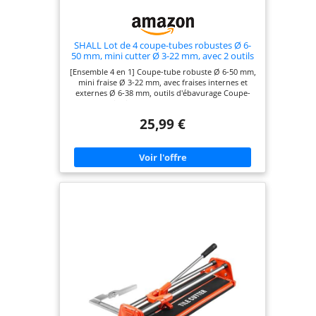
SHALL Lot de 4 coupe-tubes robustes Ø 6-
50 mm, mini cutter Ø 3-22 mm, avec 2 outils
d'ébavurage, convient pour
[Ensemble 4 en 1] Coupe-tube robuste Ø 6-50 mm,
PVC/aluminium/cuivre
mini fraise Ø 3-22 mm, avec fraises internes et
externes Ø 6-38 mm, outils d'ébavurage Coupe-
tuyau en acier inoxydable : notre coupe-tuyau est
construit avec une roue de coupe en alliage d'acier
25,99 €
traité thermiquement et un boîtier en acier de
haute qualité. Il est durable et adapté pour couper
des matériaux lourds et durs tels que l'acier
inoxydable fin et tous les tubes, y compris
l'aluminium, le cuivre et le PVC. Rouleaux à
roulement à billes : 6 roulements à billes à double
rangée réduisent efficacement la friction et jouent
un rôle clé dans le serrage de la section du tuyau
en cuivre. Lors de la coupe du tuyau, la surface
n'est pas rayée et l'apparence n'est pas affectée.
Alimentation facile et coupe précise à angle droit.
Outils d'ébavurage : livré avec deux outils
d'ébavurage, qui peuvent optimiser la coupe des
tuyaux. Un ébavureur élimine les débris
transversaux et broie le tuyau en douceur à
l'intérieur et à l'extérieur. Gamme de coupe : cet
ensemble est particulièrement adapté pour
couper des tuyaux en acier, des tuyaux en cuivre
et des tuyaux en acier inoxydable, et est adapté