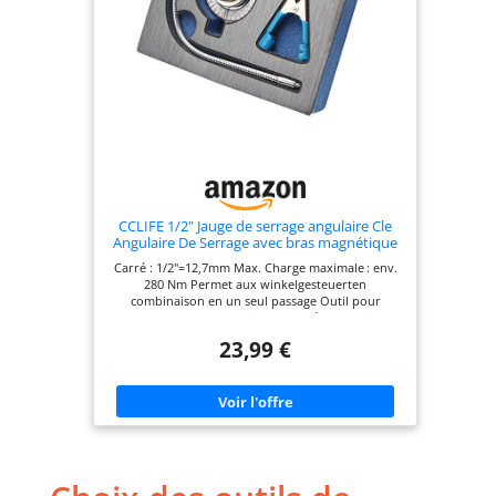
CCLIFE 1/2" Jauge de serrage angulaire Cle
Angulaire De Serrage avec bras magnétique
et bras à griffes
Carré : 1/2"=12,7mm Max. Charge maximale : env.
280 Nm Permet aux winkelgesteuerten
combinaison en un seul passage Outil pour
mesure l'angle de rotation effectué par la vis au
serrage Cle angulaire de serrage pour la tige de
23,99 €
calage peut être fixée dans toutes les positions
souhaitées grâce à sa molette filetée