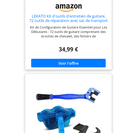
LEKATO Kit d'outils d'entretien de guitare,
72 outils de réparation avec sac de transport
Kit de Configuration de Guitare Essentiel pour Les
Débutants : 72 outils de guitare comprenant des
broches de chevalet, des fichiers de
couronnement de frettes, des médiators, des
cordes de guitare, un kit d'outils de guitare utile
34,99 €
pour les débutants, pour changer les cordes,
régler l'intonation, ajuster l'action et vérifier la
hauteur des cordes. Convient aux Instruments à
Cordes : le kit d'entretien de guitare est conçu
pour la plupart des réparations de guitare. Idéal
pour les guitares acoustiques et autres
instruments à cordes comme les basses, les
mandolines, les banjos, les ukulélés hawaïens
pour les mesures et les ajustements nécessaires.
Sac à Outils Pratique : l'inclusion judicieuse d'un
sac de transport pratique ajoute à la commodité
générale, facilitant le transport et l'organisation
des outils. Qualité Décente : le kit d'outils de
réparation de guitare LEKATO a une construction
robuste de chaque pièce qui vous donne
confiance dans leur longévité, ce qui fait de ce kit
un investissement solide pour tout guitariste. Ce
Que Vous Obtenez? 1 gomme nettoyante pour
cordes, 5 médiators, 12 broches de chevalet, 2