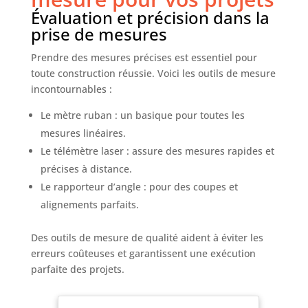
déplacement : Profitez d'une excellente stabilité
Évaluation et précision dans la
grâce à ce coupe-carreaux robuste. La base en
caoutchouc antidérapante maintient la machine
prise de mesures
en place, même en cas de force de coupe Coupe
nette : Ce coupe-carreaux à double rail est conçu
pour durer. Sa molette robuste raye et casse les
Prendre des mesures précises est essentiel pour
carreaux sans effort. Ses rails en acier et sa base
toute construction réussie. Voici les outils de mesure
en aluminium robuste assurent des performances
fiables pour vos travaux de pose de carrelage et
incontournables :
de rénovation
Le mètre ruban : un basique pour toutes les
mesures linéaires.
Le télémètre laser : assure des mesures rapides et
précises à distance.
Le rapporteur d’angle : pour des coupes et
alignements parfaits.
Des outils de mesure de qualité aident à éviter les
erreurs coûteuses et garantissent une exécution
parfaite des projets.