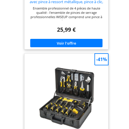
avec pince à ressort métallique, pince à clic,
extracteur de tuyau et outil de serrage plat
Ensemble professionnel de 4 pièces de haute
qualité : l'ensemble de pinces de serrage
professionnelles WISEUP comprend une pince à
ressort longue portée de 27 pouces, une pince
Clic-R, une pince à bande plate et une pince de
25,99 €
retrait de tuyau. Parfait pour remplacer les
conduites de carburant, les conduites d'huile, les
tuyaux d'eau et les tuyaux de radiateur, ce qui en
fait un outil essentiel pour la réparation
automobile et les tâches industrielles Durabilité de
qualité industrielle : l'ensemble de pinces de
serrage WISEUP est fabriqué en acier au carbone
-41%
de qualité industrielle #55 qui a une dureté et une
résistance élevées après avoir été forgés et traités
thermiquement. Vient avec un film protecteur
anti-rouille qui rend les pinces à tuyau résistantes,
durables, anti-corrosion et à longue durée de vie
Poignées confortables en caoutchouc
antidérapant : les poignées sont conçues de
manière ergonomique pour éviter de glisser
pendant l'utilisation. Ces pinces à ressort sont
équipées d'un mécanisme de verrouillage à cliquet
qui maintient en toute sécurité le collier de
serrage du tuyau et empêche le glissement,
assurant un contrôle précis tout au long du
processus de travail Large application : cet
ensemble de 4 pinces de serrage de tuyau est
parfait pour travailler dans les zones complexes et