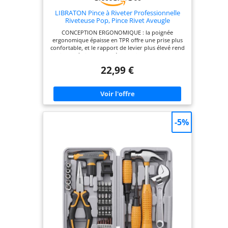
LIBRATON Pince à Riveter Professionnelle
Riveteuse Pop, Pince Rivet Aveugle
CONCEPTION ERGONOMIQUE : la poignée
ergonomique épaisse en TPR offre une prise plus
confortable, et le rapport de levier plus élevé rend
le pistolet à riveter plus économique. Le verrou de
sécurité facilite le rangement et le transport.
22,99 €
SIMPLE À UTILISER : le kit de pince à riveter pop
est livré avec 4 buses interchangeables sans outil
de 2,4 mm (3/32"), 3,2 mm (1/8" ), 4 mm (5/32") et
4,8 mm (3/16") pour un remplacement et un
entretien faciles, gardant le travail de l'outil de
rivetage plus efficace. Chaque taille est équipée de
30 rivets en aluminium. MATÉRIAU ROBUSTE:
-5%
L'outil de rivetage a un corps épaissi de haute
qualité, suffisamment solide et durable pour
garantir un fonctionnement stable et une longue
durée de vie. LARGE APPLICATION : cet ensemble
de riveteuse manuel professionnel est parfait
pour le travail du métal, la réparation automobile,
la réparation de CVC, les projets de toile et
d'autres applications. Veuillez partager avec nous
toutes vos questions sur Libraton kit de riveteuse
pop, c'est notre plaisir de vous aider. CONTENU
DE L'EMBALLAGE : cet ensemble de pince rivet
aveugle comprend 1 * pistolet à rivets, 4 * forets
HSS, 1 * buse de retrait et 120 * rivets en
aluminium (30 pièces de chaque taille). La buse de