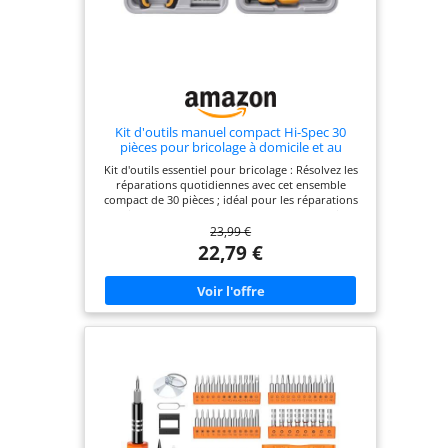
retrait sert à retirer la tige de rivet coincée
accidentellement (ce qui se produit normalement
lorsque la taille du rivet est différente de celle de
la buse).
Kit d'outils manuel compact Hi-Spec 30
pièces pour bricolage à domicile et au
bureau
Kit d'outils essentiel pour bricolage : Résolvez les
réparations quotidiennes avec cet ensemble
compact de 30 pièces ; idéal pour les réparations
rapides, l'assemblage de meubles et l'entretien
23,99 €
général dans les maisons, bureaux ou
appartements Outils durables et pratiques :
22,79 €
Comprend des pinces, une poignée de vissage
polyvalente et des embouts, une clé, un marteau
et des douilles ; fabriqués en acier au carbone et
plaqués chrome pour une fiabilité maximale dans
tous vos travaux d'amélioration à domicile
Ensemble polyvalent et pratique : Couvre les
besoins essentiels de réparation avec des
tournevis, des embouts hexagonaux et de
précision, et un outil de magnétisation ; convient
pour assembler des meubles, réparer des
appareils ou réaliser de petits projets Idéal pour
les débutants et les bricoleurs : Un kit d'outils de
départ idéal et un cadeau pour les propriétaires,