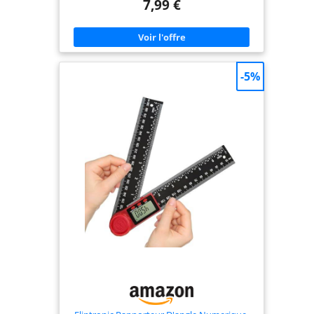
7,99 €
qu'il ne convient pas à un usage professionnel
avec une précision extrême. 【Matériel】 Les pied
a coulisse digital sont fabriqués en matériau
composite plastique et fibre de carbone, qui est
solide, léger et résistant à la corrosion. Légère et
compacte, cette jauge résistante aux rayures est
facile à utiliser et robuste. 【Pieds à coulisse
-5%
numériques polyvalents】Les pieds à coulisse
numériques classiques peuvent mesurer
facilement et avec précision l'OD, l'ID et la
profondeur. C'est un outil adapté à la vie
quotidienne, largement utilisé dans les écoles, les
ménages, les laboratoires et les usines.
【Utilisation】 Vous devez appuyer sur le bouton
d'alimentation rouge avant d'utiliser l'étrier, puis
sélectionner la mâchoire et l'unité de longueur
appropriées en fonction de l'élément à mesurer,
afin de pouvoir commencer à mesurer. Avec la
fonction de réinitialisation, les étriers peuvent
être recalibrés à tout moment pour augmenter la
précision. La fonction de conversion
millimètre/pouce peut être ajustée pour s'adapter
aux différentes habitudes de l'utilisateur. Le
bouton marche/arrêt et l'arrêt automatique après
5 à 8 minutes vous aident à économiser la
batterie. 【Contenu de l'emballage】 Pied à
coulisse électronique, une batterie de rechange
LR44 1,5 V supplémentaire et une batterie intégrée
à l'étrier.