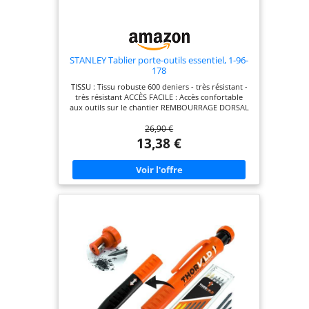
STANLEY Tablier porte-outils essentiel, 1-96-
178
TISSU : Tissu robuste 600 deniers - très résistant -
très résistant ACCÈS FACILE : Accès confortable
aux outils sur le chantier REMBOURRAGE DORSAL
ERGONOMIQUE : Offre sécurité et confort INCLUT
26,90 €
: Boucle porte-marteau en métal intégrée
ORGANISATION : Poches et boucles de tailles
13,38 €
multiples ACCÈS FACILE : La taille et la structure
des poches permettent un accès facile POCHE
POUR MÈTRE RUBAN : Pour un accès facile
pendant le travail