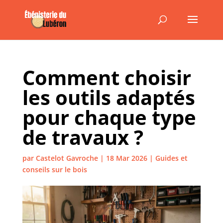
Comment choisir
les outils adaptés
pour chaque type
de travaux ?
par
Castelot Gavroche
|
18 Mar 2026
|
Guides et
conseils sur le bois