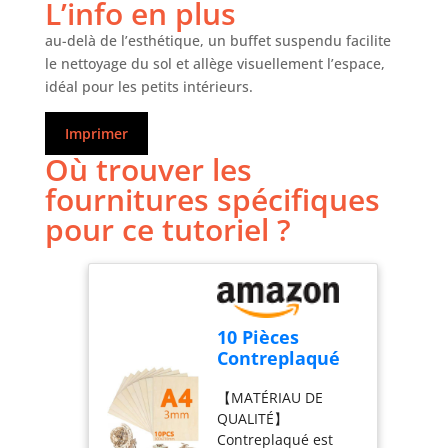
L’info en plus
au-delà de l’esthétique, un buffet suspendu facilite
le nettoyage du sol et allège visuellement l’espace,
idéal pour les petits intérieurs.
Imprimer
Où trouver les
fournitures spécifiques
pour ce tutoriel ?
10 Pièces
Contreplaqué
A4,
【MATÉRIAU DE
300mm×210mm
QUALITÉ】
Contreplaqué
Contreplaqué est
3mm, Planche