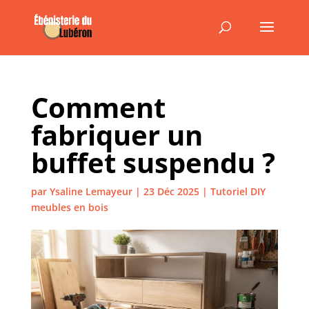
Comment
fabriquer un
buffet suspendu ?
par
Ysaline Lemayeur
|
23 Déc 2025
|
Tutoriel DIY
meubles en bois