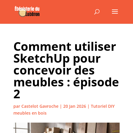
Comment utiliser
SketchUp pour
concevoir des
meubles : épisode
2
par
Castelot Gavroche
|
20 Jan 2026
|
Tutoriel DIY
meubles en bois