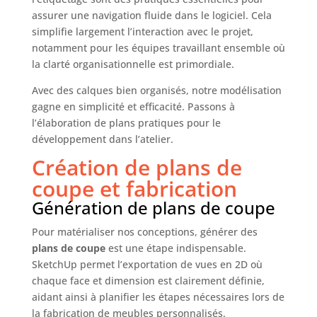
une excellente stabilité au quotidien. Les patins de
assurer une navigation fluide dans le logiciel. Cela
protection limitent les rayures sur le sol, tandis
que la conception renforcée contribue à une
simplifie largement l’interaction avec le projet,
utilisation durable dans le salon, la chambre ou le
notamment pour les équipes travaillant ensemble où
bureau. 【Montage simple et rapide】Livré avec
une notice illustrée claire ainsi que tous les
la clarté organisationnelle est primordiale.
accessoires nécessaires, ce canapé peut être
assemblé en environ 30 minutes. Son système de
Avec des calques bien organisés, notre modélisation
montage intuitif permet une installation rapide
afin de profiter rapidement de votre nouvel
gagne en simplicité et efficacité. Passons à
espace de détente. 【Détails pratiques et design
l’élaboration de plans pratiques pour le
moderne】 Revêtu d’un tissu effet lin doux et
respirant, ce canapé s’intègre facilement dans les
développement dans l’atelier.
intérieurs modernes ou contemporains. Les
poches latérales de rangement permettent de
Création de plans de
garder à portée de main télécommande,
téléphone, tablette, livre ou magazine pour un
coupe et fabrication
espace toujours bien organisé.
Génération de plans de coupe
Pour matérialiser nos conceptions, générer des
plans de coupe
est une étape indispensable.
SketchUp permet l’exportation de vues en 2D où
chaque face et dimension est clairement définie,
aidant ainsi à planifier les étapes nécessaires lors de
la fabrication de meubles personnalisés.