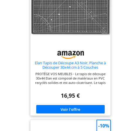
produit Votre satisfaction, notre priorité - La
satisfaction de nos +1.000.000 clients ACROPAQ
dans toute l'Europe est notre priorité absolue.
C'est pourquoi nous ne proposons que des
produits de haute qualité et un excellent
service client français
Elan Tapis de Découpe A3 Noir, Planche à
Découper 30x44 cm à 5 Couches
PROTÉGE VOS MEUBLES - Le tapis de découpe
30x44 Elan est composé de matériaux en PVC
recyclés solides et est auto-cicatrisant. Le tapis
decoupe autocicatrisant A3 est idéal pour
protéger votre table lors de la couture ou du
16,95 €
matelassage. AUTOCICATRISANT - Une
caractéristique du tapis de découpe
autocicatrisant A3 est que le tapis de coupe
couture se compose de 5 couches de différents
matériaux en PVC. Les deux couches
supérieures ont été développées pour fournir
une surface robuste avec une fonction d'auto-
-10%
guérison. Lorsque vous effectuez une découpe