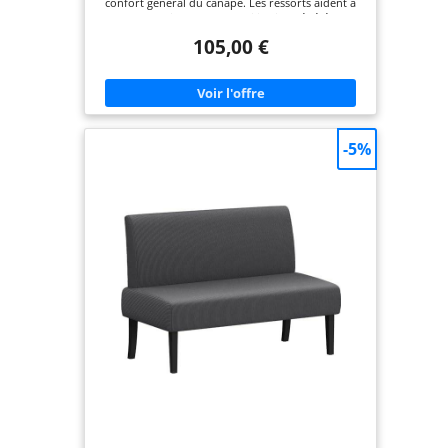
confort général du canapé. Les ressorts aident à
absorber l'impact d'une utilisation répétée et
empêchent les coussins de se détériorer
105,00 €
rapidement. Cela prolonge la durée de vie du petit
canapé et réduit la nécessité de le remplacer
fréquemment Mousse haute résilience - Ce canapé
de salon en mousse de qualité supérieure offre
une assise confortable et un soutien stable pour
votre corps. La haute résilience signifie qu'il peut
résister à une utilisation répétée, conservant sa
-5%
forme et ses propriétés de soutien au fil du temps,
même si vous vous asseyez et vous allongez
souvent Cadre de canapé solide - Nos cadres de
canapé 2 places sont fabriqués en bois robuste de
haute qualité, qui est moins susceptible de se
déformer ou de se fissurer avec le temps. Des
patins antidérapants sont également placés sous
les pieds pour éviter que le causeuse ne glisse ou
ne blesse le sol. Avec une capacité de charge
maximale de 400 kg, il convient parfaitement à la
maison et au travail Fibres aérées et résistantes -
Le canapé en lin a une excellente respirabilité, ce
qui le rend idéal par temps chaud. Il absorbe
l'humidité et sèche rapidement, ce qui évite au
tissu de donner l'impression d'être humide. Les
fibres de lin sont robustes et peuvent résister à
l'usure sans boulocher, ce qui les rend durables
Profitez de votre temps libre - Facile à assembler
en 4 étapes (recommandé pour 2 personnes), vous
pouvez installer ce mini-canapé en seulement 10