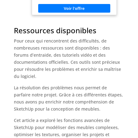
de coupe dans la cuisine Taille généreuse : avec
ses dimensions de 40 x 30 cm, la planche à
découper en acier inoxydable offre
suffisamment d'espace pour couper les
légumes, la viande et pétrir la pâte Design
antidérapant : la planche à découper en métal
Ressources disponibles
dispose de bords surélevés qui assurent une
fixation sûre sur le plan de travail. Ainsi, la
Pour ceux qui rencontrent des difficultés, de
planche reste stable pendant l'utilisation et
empêche tout glissement, ce qui est
nombreuses ressources sont disponibles : des
particulièrement important pour les travaux
forums d’entraide, des tutoriels vidéo et des
de coupe intenses Nettoyage facile : grâce à la
surface lisse de la planche à découper en acier
documentations officielles. Ces outils sont précieux
inoxydable, la planche peut être facilement
essuyée ou nettoyée au lave-vaisselle. Il est
pour résoudre les problèmes et enrichir sa maîtrise
résistant aux taches et n'absorbe pas les
du logiciel.
odeurs, ce qui en fait un choix hygiénique
pour chaque cuisine Utilisation polyvalente : la
planche à découper en métal convient non
La résolution des problèmes nous permet de
seulement pour couper les légumes et la
parfaire notre projet. Grâce à ces différentes étapes,
viande, mais aussi pour pétrir la pâte ou pour
la préparation de pâtisseries
nous avons pu enrichir notre compréhension de
SketchUp pour la conception de meubles.
Cet article a exploré les fonctions avancées de
SketchUp pour modéliser des meubles complexes,
optimiser les textures, organiser les projets et