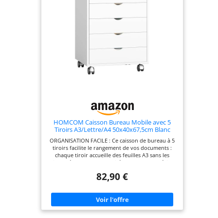
HOMCOM Caisson Bureau Mobile avec 5
Tiroirs A3/Lettre/A4 50x40x67,5cm Blanc
ORGANISATION FACILE : Ce caisson de bureau à 5
tiroirs facilite le rangement de vos documents :
chaque tiroir accueille des feuilles A3 sans les
plier, préservant leur qualité. Le plateau supérieur
offre également un emplacement idéal pour une
82,90 €
imprimante. MOBILITÉ FLUIDE ET VERROUILLAGE
SÉCURISÉ : Grâce à ses quatre roues en
revêtement synthétique, ce caisson de bureau se
déplace en silence et sans effort. Les deux roues
verrouillables garantissent une stabilité optimale,
maintenant le meuble là où vous en avez besoin.