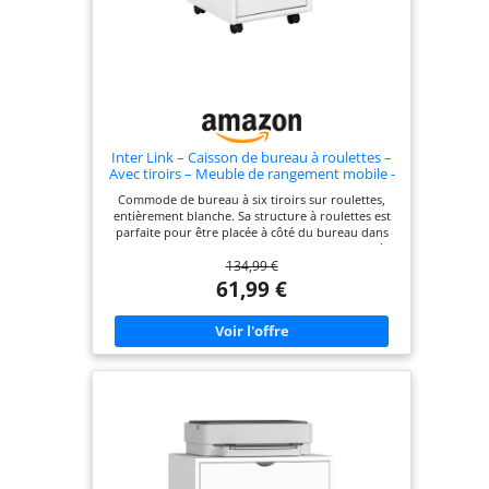
Inter Link – Caisson de bureau à roulettes –
Avec tiroirs – Meuble de rangement mobile -
Pin massif - 6 tiroirs – Blanc vernis
Commode de bureau à six tiroirs sur roulettes,
entièrement blanche. Sa structure à roulettes est
parfaite pour être placée à côté du bureau dans
un bureau moderne et lumineux, afin d'avoir à
134,99 €
portée de main tout ce dont vous avez besoin
pour travailler. Les tiroirs sans poignées rendent
61,99 €
la structure beaucoup plus élégante et
fonctionnelle Grâce à ses dimensions, il est parfait
pour ranger une grande quantité de papeterie de
manière discrète et ordonnée Dimensions en cm :
35 x 40 x 65 cm