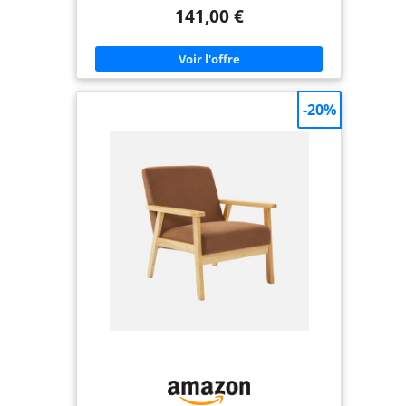
et résistante aux taches se nettoie aisément d’un
141,00 €
simple chiffon humide, préservant ainsi l’éclat de
votre chambre. Il constitue un choix idéal pour
ceux qui recherchent à la fois style et praticité
dans un lit coffre ou un lit avec rangement, tout
en offrant une atmosphère apaisante et
sophistiquée comme le montre la figure. Sommier
à lattes de contreplaqué pour un soutien
-20%
uniforme et réparateur : Les lattes en
contreplaqué robuste de ce sommier assurent une
répartition homogène du poids, prolongeant la
durée de vie de votre matelas tout en minimisant
les transferts de mouvement. Cette conception
favorise un sommeil profond sans perturbation,
essentielle pour un lit double deux places 140x200
ou un lit 160x200. Elle convient parfaitement aux
couples ou aux dormeurs individuels recherchant
un soutien optimal pour des nuits paisibles. Tête
de lit incluse pour une touche décorative et un
confort accru : Ce cadre de lit rembourré intègre
une tête de lit élégante qui rehausse l’esthétique
de votre espace tout en offrant un dossier
confortable pour la lecture ou le repos. Sa
conception s’adapte aussi bien à un lit superposé
qu’à un lit mezzanine, apportant une finition
soignée. Les matériaux de qualité garantissent une
durabilité et une facilité d’entretien, faisant de ce
sommier un atout pour toute chambre à coucher.
Dimensions spacieuses de 160x200 cm pour un
confort généreux : Avec son format lit double