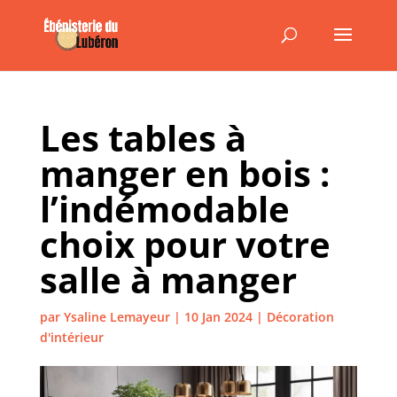
Les tables à
manger en bois :
l’indémodable
choix pour votre
salle à manger
par
Ysaline Lemayeur
|
10 Jan 2024
|
Décoration
d'intérieur