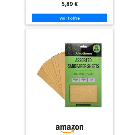
5,89 €
Les feuilles de papier de verre sont de haute
qualité, peuvent être poncées humides et sèches,
ne se fissureront pas et ne se casseront pas et sont
très durables. | Confortable et pratique | - Des
granulométries suffisamment différentes et un
petit papier de verre pratique pour les petites
réparations. Un bon choix pour le ponçage et
autres travaux manuels. | Taille flexible | - La taille
du papier de verre est de 23 cm x 9 cm, peut être
coupé à la taille souhaitée pour une utilisation à la
main ou avec un bloc de ponçage. | Applications
étendues | - Les feuilles de papier de verre
peuvent poncer des objets tels que des pièces de
voiture, du bois, du métal, de la peinture, de la
pierre, des murs et du carrelage.