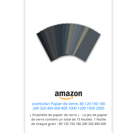
zoerbufan Papier de Verre, 80 120 150 180
240 320 400 600 800 1000 1200 1500 2000
2500 3000 Grain Papier Abrasif Eau/Sec 9 X
| Ensemble de papier de verre | - Le jeu de papier
3,6 Inch Pour Polir Le Métal, Le Bois, Les
de verre contient un total de 15 feuilles. 1 feuille
Voitureshumide
de chaque grain : 80 120 150 180 240 320 400 600
800 1000 1200 1500 2000 2500 3000. Le grain est
marqué au dos. | Matériaux de haute qualité | -