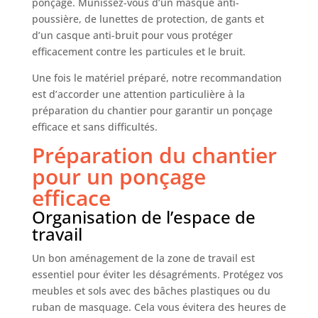
ponçage. Munissez-vous d’un masque anti-
de ponçage très fins que pour tout autre travail.
👍【Nombreuses utilisations 】: vous pouvez donc
poussière, de lunettes de protection, de gants et
les polir et les poncer pour la voiture, le bois, le
d’un casque anti-bruit pour vous protéger
métal, le plastique et l'artisanat. Durable et très
bon résultat de ponçage. Pour des travaux de
efficacement contre les particules et le bruit.
ponçage plus petits et plus fins
Une fois le matériel préparé, notre recommandation
est d’accorder une attention particulière à la
préparation du chantier pour garantir un ponçage
efficace et sans difficultés.
Préparation du chantier
pour un ponçage
efficace
Organisation de l’espace de
travail
Un bon aménagement de la zone de travail est
essentiel pour éviter les désagréments. Protégez vos
meubles et sols avec des bâches plastiques ou du
ruban de masquage. Cela vous évitera des heures de