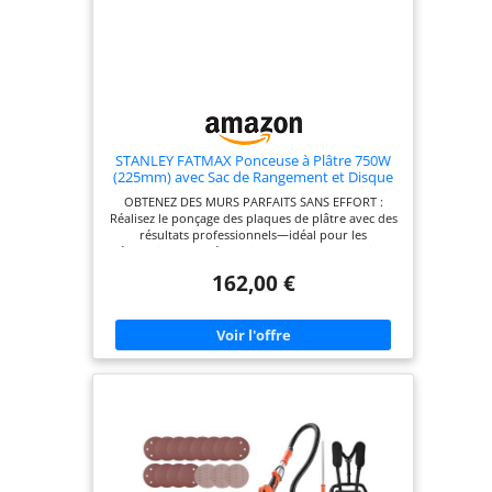
STANLEY FATMAX Ponceuse à Plâtre 750W
(225mm) avec Sac de Rangement et Disque
Abrasif en Maille 120G, SFMEE500S-QS
OBTENEZ DES MURS PARFAITS SANS EFFORT :
Réalisez le ponçage des plaques de plâtre avec des
résultats professionnels—idéal pour les
rénovations, les réparations ou les constructions
neuves, vous faisant gagner du temps et de
162,00 €
l’énergie ATTEIGNEZ CHAQUE COIN FACILEMENT :
La perche extensible et la poignée ergonomique
vous permettent de poncer confortablement les
plafonds hauts et les espaces étroits, réduisant la
fatigue et les tensions CONCEPTION COMPACTE ET
PORTABLE : La poignée pliable facilite le
rangement et le transport—parfait pour les
artisans et les bricoleurs toujours en déplacement
MOTEUR PUISSANT DE 750W POUR DES
RÉSULTATS RAPIDES : Le moteur haute
performance offre jusqu’à 1 700 tr/min,
garantissant un ponçage rapide et efficace, même
sur les surfaces difficiles VOYEZ CHAQUE