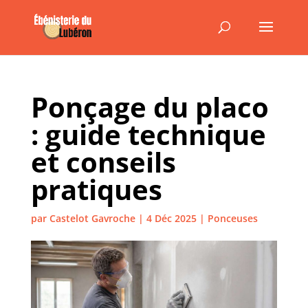
Ponçage du placo
: guide technique
et conseils
pratiques
par
Castelot Gavroche
|
4 Déc 2025
|
Ponceuses