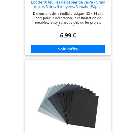
Lot de 10 feuilles de papier de verre - Grain
mixte, 3 fins, 4 moyens, 3 épais - Papier
abrasif assorti pour bois et murs (Premium)
Dimensions de la feuille pratique : 23 x 14 cm.
Idéal pour la décoration, la restauration de
meubles, le style shabby chic ou les projets
d'artisanat. Peut être coupé facilement et utilisé
avec des outils de ponçage à main. Un ensemble
6,99 €
de papiers abrasifs à grains mélangés vous permet
de travailler de grossier à fin pour une
préparation complète de la surface. C'est un
excellent choix que vous décoriez une pièce ou
que vous fassiez un vieux article rouillé.
Assortiment de 10 feuilles, grain fin, moyen et
grossier. (grain 3 x 40, grain 4 x 80 et grain 3 x
120). Idéal pour tout projet de restauration, grand
ou petit. Façonnez et modelez la surface avec du
papier grossier, affinez l'apparence avec un grain
moyen et finissez avec un grain fin. Ce papier
abrasif est adapté pour le bois, le métal et le
plâtre. Idéal pour enlever la rouille, la peinture, le
vernis. Peut être utilisé comme papier de verre
pour les murs et est idéal pour le ponçage des
plaques de plâtre ou des cloisons sèches. Matériau
de haute qualité qui ne se déchire pas et ne
s'obstrue pas Le papier de support solide fournit
une base vendue pour un matériau abrasif extra
tranchant et durable.