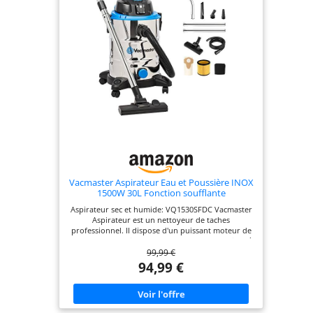
Kärcher, un filtre cartouche, un sachet filtre ouate,
un suceur sol et fentes, le flexible d'aspiration et 2
tubes d'aspiration
Vacmaster Aspirateur Eau et Poussière INOX
1500W 30L Fonction soufflante
Aspirateur sec et humide: ‎VQ1530SFDC Vacmaster
Aspirateur est un nettoyeur de taches
professionnel. Il dispose d'un puissant moteur de
1500W avec un niveau sonore de ‎87dB, 30L Filtre à
99,99 €
cartouche jetable pour, Idéal pour enlever
efficacement la saleté de votre maison et comme
94,99 €
aspirateur industriel professionnel,aspirateur
atelier Idéal pour les animaux de compagnie:
Particulièrement adapté aux personnes
allergiques et aux ménages avec des animaux ;