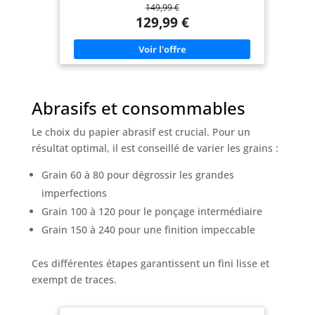
149,99 €
de ponçage & aspiration de poussière – Le grand
plateau de Ø 225 mm permet de travailler
129,99 €
rapidement sur de grandes surfaces, tandis que le
système d’aspiration intégré avec sac à poussière
maintient un environnement propre. Flexible et
pratique – Le manche télescopique réglable de 135
à 180 cm offre un travail confortable à différentes
hauteurs, et le design pliable en 3 parties facilite le
transport et le rangement. Confortable & précis –
Abrasifs et consommables
La conception ergonomique et le faible poids de
seulement 5,2 kg garantissent un travail prolongé
sans fatigue. L’éclairage LED à 360° offre une
Le choix du papier abrasif est crucial. Pour un
visibilité parfaite et un ponçage précis. Kit complet
d’accessoires – Contient la ponceuse, un sac à
résultat optimal, il est conseillé de varier les grains :
poussière, un tuyau d’aspiration flexible, une
mallette de transport et 30 disques abrasifs (5x80 /
Grain 60 à 80 pour dégrossir les grandes
5x100 / 5x120 / 5x150 / 5x180 / 5x240) pour une
utilisation immédiate.
imperfections
Grain 100 à 120 pour le ponçage intermédiaire
Grain 150 à 240 pour une finition impeccable
Ces différentes étapes garantissent un fini lisse et
exempt de traces.