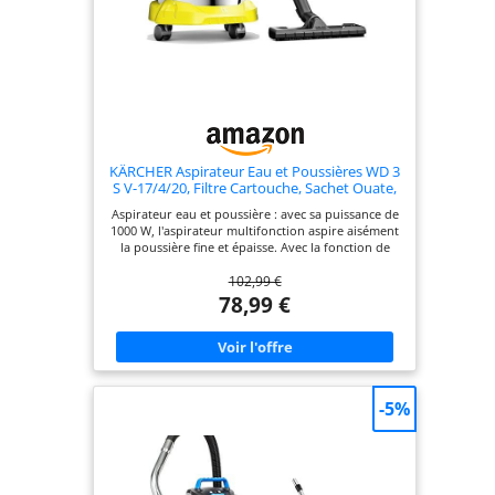
KÄRCHER Aspirateur Eau et Poussières WD 3
S V-17/4/20, Filtre Cartouche, Sachet Ouate,
1000 W, Cuve en Acier Inoxydable : 17 l, Tube
Aspirateur eau et poussière : avec sa puissance de
d'Aspiration : 2 m, Fonction Soufflerie,
1000 W, l'aspirateur multifonction aspire aisément
Suceur Sol/Fentes
la poussière fine et épaisse. Avec la fonction de
soufflerie, les feuilles sont faciles à nettoyer
102,99 €
Aspirateur avec filtre à eau : le WD 3 S V-17420 est
équipé d'un filtre cartouche. Il permet d'aspirer la
78,99 €
poussière humide et sèche en même temps sans
avoir à changer le filtre Design pratique :
l'aspirateur WD 3 dispose d'une cuve en acier
inoxydable de 17 litres, d'un flexible d'aspiration
de 2 mètres et de possibilités de rangement pour
accessoires, cble et flexible Plusieurs utilisations :
-5%
l'aspirateur est idéal pour nettoyer la maison, le
jardin ou l'atelier. Il est aussi parfait pour le
nettoyage de l'intérieur des voitures ou lors de
travaux de rénovation Composants inclus :
l'aspirateur multifonction WD 3 S V-17420 de