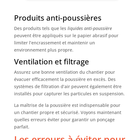
profondeur des fibres et propreté hygiénique sur
les surfaces textiles, par exemple : rembourrage,
tapis, matelas, sièges de voiture Aspirateur
Produits anti-poussières
puissante: avec une puissance de 1500 W,
l'aspirateur multifonction aspire entièrement la
poussière fine et épaisse. La fonction soufflerie
Des produits tels que les
liquides anti-poussière
permet de nettoyer facilement les surfaces;
Aspirateur en Cuisine et Maison: Basculez
peuvent être appliqués sur le papier abrasif pour
facilement entre le mode tapis et le mode sol dur.
limiter l’encrassement et maintenir un
Fonction de soufflage: En insérant le tuyau
d'aspiration dans le connecteur de sortie, le vide
environnement plus propre.
est transformé en un puissant ventilateur.Alors
que la fonction de soufflerie supplémentaire se
Ventilation et filtrage
branche sur le port d'échappement pour faciliter
le balayage.
Assurez une bonne ventilation du chantier pour
évacuer efficacement la poussière en excès. Des
systèmes de filtration d’air peuvent également être
installés pour capturer les particules en suspension.
La maîtrise de la poussière est indispensable pour
un chantier propre et sécurisé. Voyons maintenant
quelles erreurs éviter pour garantir un ponçage
parfait.
Les erreurs à éviter pour