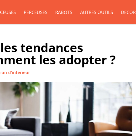
CEUSES
PERCEUSES
RABOTS
AUTRES OUTILS
DÉCOR
: les tendances
mment les adopter ?
ion d'intérieur