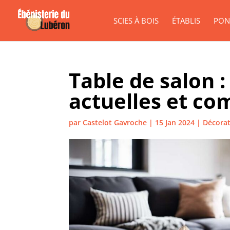
SCIES À BOIS
ÉTABLIS
PON
Table de salon 
actuelles et co
par
Castelot Gavroche
|
15 Jan 2024
|
Décorat