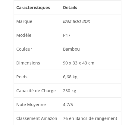
banc lit, banc
Caractéristiques
Détails
interieur, le banc,
banquette entree,
Marque
BAM BOO BOX
mini banc, banc en
bois intérieur,
Modèle
P17
banc d'entrée
Couleur
Bambou
Dimensions
90 x 33 x 43 cm
Poids
6,68 kg
Capacité de Charge
250 kg
Note Moyenne
4,7/5
Classement Amazon
76 en Bancs de rangement