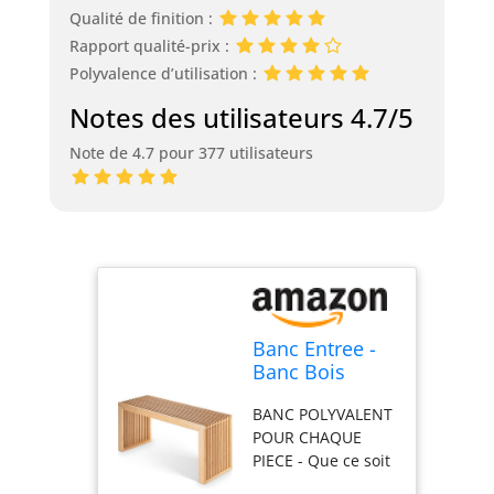
Qualité de finition :
Rapport qualité-prix :
Polyvalence d’utilisation :
Notes des utilisateurs 4.7/5
Note de 4.7 pour 377 utilisateurs
Banc Entree -
Banc Bois
Interieur -
BANC POLYVALENT
Bench -
POUR CHAQUE
Banquette
PIECE - Que ce soit
Entree en
comme élégant
Bambou