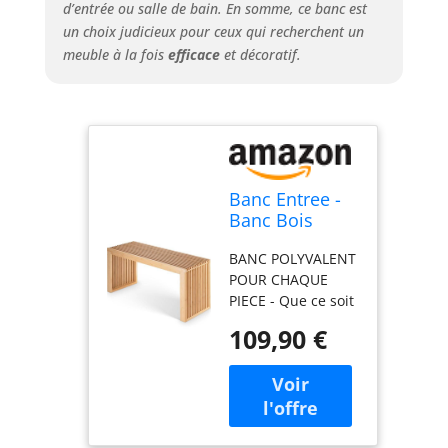
d’entrée ou salle de bain. En somme, ce banc est
agréable -
un choix judicieux pour ceux qui recherchent un
minimaliste et
meuble à la fois
efficace
et décoratif.
intemporel, adapté
à tout espace de
vie. MONTAGE
FACILE ET
ENTRETIEN SIMPLE
- Ce banc en bois
se monte
Banc Entree -
rapidement et se
Banc Bois
nettoie facilement
Interieur -
grâce à ses lattes
BANC POLYVALENT
Bench -
de bambou lisses.
POUR CHAQUE
Banquette
Idéal comme banc
PIECE - Que ce soit
Entree en
dressing, banc de
comme élégant
Bambou
109,90 €
lit ou petit banc
banc entrée,
pour les espaces
pratique banc
où style et
cuisine,
fonctionnalité
confortable banc
comptent autant.
chambre ou banc
IDEAL POUR - banc
salle à manger