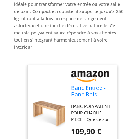
idéale pour transformer votre entrée ou votre salle
de bain. Compact et robuste, il supporte jusqu’à 250
kg, offrant à la fois un espace de rangement
astucieux et une touche décorative naturelle. Ce
meuble polyvalent saura répondre à vos attentes
tout en s’intégrant harmonieusement à votre
intérieur.
Banc Entree -
Banc Bois
Interieur -
BANC POLYVALENT
Bench -
POUR CHAQUE
Banquette
PIECE - Que ce soit
Entree en
comme élégant
Bambou
109,90 €
banc entrée,
pratique banc