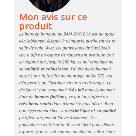
aspect naturel et
une stabilité
Mon avis sur ce
impressionnante.
Son design à
produit
lamelles
caractéristique en
Le banc en bambou de BAM BOO BOX est un ajout
fait une véritable
véritablement élégant à n’importe quelle entrée ou
pièce de
salle de bain. Avec ses dimensions de 90x33x43
décoration pour
cm, il offre un espace de rangement pratique tout
votre maison.
en supportant jusqu’à 250 kg, ce qui témoigne de
PARFAIT POUR
sa
solidité et robustesse
. J’ai été agréablement
L'ENTRÉE ET LA
surpris par la facilité de montage, notée 5/5, qui
SALLE À MANGER -
m’a permis de l’installer en un rien de temps. Le
Ce banc compact
design est non seulement
très joli
mais également
est idéal comme
doté de
bonnes finitions
, ce qui lui confère un
banc table à
manger, banc pour
très beau rendu
dans n’importe quel décor. Bien
entrée ou banc
que légèrement cher, son
esthétique et sa qualité
salon. Son design
justifient largement l’investissement. Sa
épuré sans dossier
polyvalence d’utilisation le rend idéal pour divers
offre une allure
espaces, que ce soit comme meuble de salon, banc
ouverte et