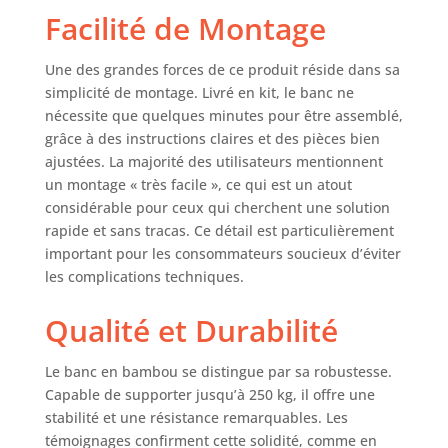
impressionnante.
Facilité de Montage
Son design à
lamelles
Une des grandes forces de ce produit réside dans sa
caractéristique en
simplicité de montage. Livré en kit, le banc ne
fait une véritable
nécessite que quelques minutes pour être assemblé,
pièce de
grâce à des instructions claires et des pièces bien
décoration pour
votre maison.
ajustées. La majorité des utilisateurs mentionnent
PARFAIT POUR
un montage « très facile », ce qui est un atout
L'ENTRÉE ET LA
considérable pour ceux qui cherchent une solution
SALLE À MANGER -
rapide et sans tracas. Ce détail est particulièrement
Ce banc compact
important pour les consommateurs soucieux d’éviter
est idéal comme
les complications techniques.
banc table à
manger, banc pour
Qualité et Durabilité
entrée ou banc
salon. Son design
épuré sans dossier
Le banc en bambou se distingue par sa robustesse.
offre une allure
Capable de supporter jusqu’à 250 kg, il offre une
ouverte et
stabilité et une résistance remarquables. Les
agréable -
témoignages confirment cette solidité, comme en