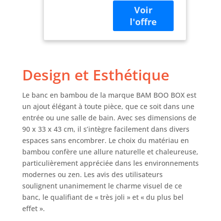
cuisine,
confortable banc
chambre ou banc
salle à manger
décoratif, ce banc
bambou s'intègre
Design et Esthétique
harmonieusement
dans tout intérieur
et se révèle un
Le banc en bambou de la marque BAM BOO BOX est
véritable
un ajout élégant à toute pièce, que ce soit dans une
multitalent.
entrée ou une salle de bain. Avec ses dimensions de
BAMBOU DE
90 x 33 x 43 cm, il s’intègre facilement dans divers
HAUTE QUALITÉ -
espaces sans encombrer. Le choix du matériau en
ROBUSTE ET
bambou confère une allure naturelle et chaleureuse,
DURABLE -
particulièrement appréciée dans les environnements
Fabriqué en
modernes ou zen. Les avis des utilisateurs
bambou résistant,
soulignent unanimement le charme visuel de ce
ce banc bois
intérieur offre un
banc, le qualifiant de « très joli » et « du plus bel
aspect naturel et
effet ».
une stabilité