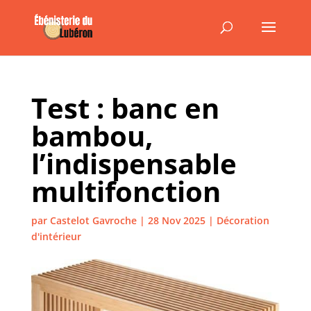
Test : banc en
bambou,
l’indispensable
multifonction
par
Castelot Gavroche
|
28 Nov 2025
|
Décoration
d'intérieur