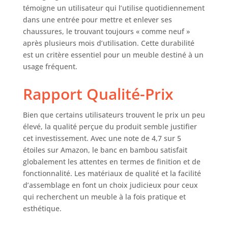
minimaliste et
témoigne un utilisateur qui l’utilise quotidiennement
intemporel, adapté
dans une entrée pour mettre et enlever ses
à tout espace de
chaussures, le trouvant toujours « comme neuf »
vie. MONTAGE
après plusieurs mois d’utilisation. Cette durabilité
FACILE ET
est un critère essentiel pour un meuble destiné à un
ENTRETIEN SIMPLE
usage fréquent.
- Ce banc en bois
se monte
Rapport Qualité-Prix
rapidement et se
nettoie facilement
grâce à ses lattes
Bien que certains utilisateurs trouvent le prix un peu
de bambou lisses.
élevé, la qualité perçue du produit semble justifier
Idéal comme banc
cet investissement. Avec une note de 4,7 sur 5
dressing, banc de
étoiles sur Amazon, le banc en bambou satisfait
lit ou petit banc
globalement les attentes en termes de finition et de
pour les espaces
fonctionnalité. Les matériaux de qualité et la facilité
où style et
fonctionnalité
d’assemblage en font un choix judicieux pour ceux
comptent autant.
qui recherchent un meuble à la fois pratique et
IDEAL POUR - banc
esthétique.
d'entree, banc
entrée, banc de lit,