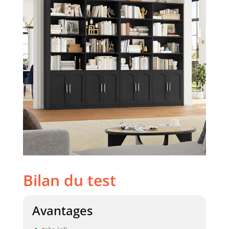
chambre, vitrine,
armoire de
rangement, et
meuble de salon
Installation facile :
Avec des
instructions claires
et des pièces
numérotées dans
l'emballage, vous
pouvez terminer
l'assemblage
facilement.
Veuillez également
noter : le meuble
bibliotheque de
Bilan du test
185,5 cm de
hauteur sera
expédié en deux
Avantages
colis, veuillez
patienter