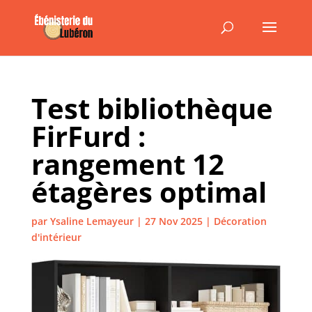
Test bibliothèque
FirFurd :
rangement 12
étagères optimal
par
Ysaline Lemayeur
|
27 Nov 2025
|
Décoration
d'intérieur