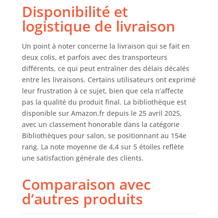
Disponibilité et
argentées et les
portes cintrées de
logistique de livraison
la bibliothèque
pour salon
Un point à noter concerne la livraison qui se fait en
ajoutent une
deux colis, et parfois avec des transporteurs
touche de mode à
différents, ce qui peut entraîner des délais décalés
la vitrine. Les
entre les livraisons. Certains utilisateurs ont exprimé
autocollants pour
leur frustration à ce sujet, bien que cela n’affecte
trous inclus
rendent la
pas la qualité du produit final. La bibliothèque est
bibliothèque bois
disponible sur Amazon.fr depuis le 25 avril 2025,
plus parfaite. Nous
avec un classement honorable dans la catégorie
avons une série de
Bibliothèques pour salon, se positionnant au 154e
bibliotheques de
rang. La note moyenne de 4,4 sur 5 étoiles reflète
différents styles et
une satisfaction générale des clients.
couleurs, et vous
pourriez choisir de
Comparaison avec
les assortir en
d’autres produits
fonction du style
de décoration de la
pièce Application