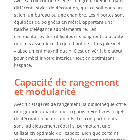
Avec sa couleur noire, elle s’intègre facilement dans
ouverts sont
différents styles de décoration, que ce soit dans un
parfaits pour
salon, un bureau ou une chambre. Les 4 portes sont
ranger des livres,
équipées de poignées en métal, apportant une
des magazines et
touche d’élégance supplémentaire. Les
exposer des cadres
commentaires des utilisateurs soulignent sa beauté
photo, des plantes
en pot et des
une fois assemblée, la qualifiant de « très jolie » et
objets de collection
« absolument magnifique ». C’est un véritable atout
Plus stable et
pour embellir votre intérieur tout en optimisant
fiable : la
l’espace.
bibliothèque
meuble de
Capacité de rangement
rangement est
et modularité
fabriquée en
panneaux de
particules de
Avec 12 étagères de rangement, la bibliothèque offre
haute qualité. Les
une grande capacité pour organiser vos livres, objets
panneaux de 1,5
de décoration ou documents. Les compartiments
cm d'épaisseur
sont judicieusement répartis, permettant une
permettent une
utilisation optimale de l’espace. Bien que certains
capacité de charge