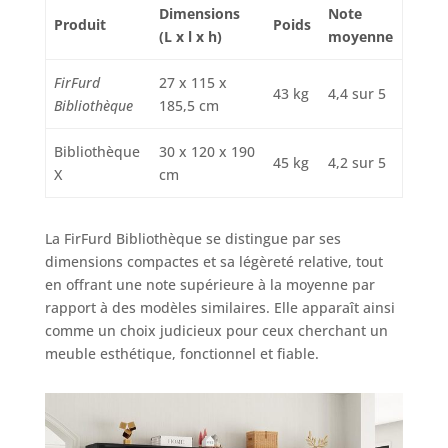
polyvalente : le
Dimensions
Note
Produit
Poids
meuble de
(L x l x h)
moyenne
rangement avec
portes allie beauté
FirFurd
27 x 115 x
43 kg
4,4 sur 5
et fonctionnalité.
Bibliothèque
185,5 cm
Par conséquent,
l'etagere
Bibliothèque
30 x 120 x 190
rangement
45 kg
4,2 sur 5
X
cm
multifonctionnelle
convient
parfaitement aux
La FirFurd Bibliothèque se distingue par ses
salons, chambres,
dimensions compactes et sa légèreté relative, tout
bureaux et salles à
en offrant une note supérieure à la moyenne par
manger et peut
être adaptée de
rapport à des modèles similaires. Elle apparaît ainsi
manière optimale
comme un choix judicieux pour ceux cherchant un
à vos différents
meuble esthétique, fonctionnel et fiable.
besoins en tant
que grande
bibliotheque,
etagere rangement