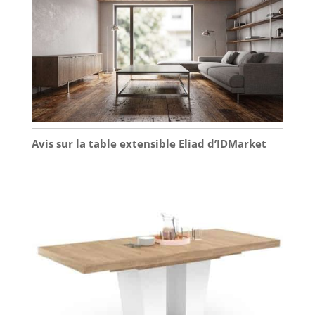
Avec des
instructions claires
et des pièces
numérotées dans
l'emballage, vous
pouvez terminer
l'assemblage
facilement.
Veuillez également
noter : le meuble
Avis sur la table extensible Eliad d’IDMarket
bibliotheque de
185,5 cm de
hauteur sera
expédié en deux
colis, veuillez
patienter