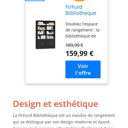
FirFurd
Bibliotheque
Etagere
Doublez l'espace
Rangement
de rangement : la
avec 4 Portes
bibliotheque de
12 Étagères
115x27x185,5cm
Noir
189,99 €
(LxLxH) est plus
159,99 €
large, plus
profonde et plus
haute que les
autres
bibliothèques. Il
contient 8 étagères
ouvertes et 4
étagères avec
Design et esthétique
portes , étanches à
la poussière et
assurent l'intimité,
La FirFurd Bibliothèque est un meuble de rangement
tandis que les
qui se distingue par son design moderne et épuré.
compartiments