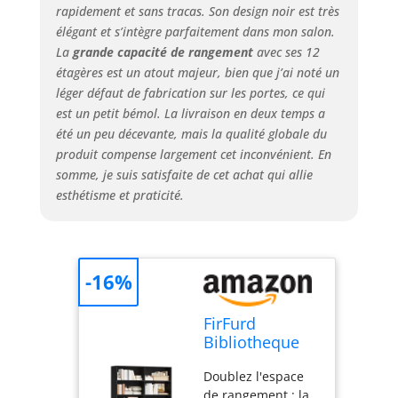
rapidement et sans tracas. Son design noir est très
permettent une
élégant et s’intègre parfaitement dans mon salon.
capacité de charge
La
grande capacité de rangement
avec ses 12
allant jusqu'à 20 kg
étagères est un atout majeur, bien que j’ai noté un
par compartiment.
De plus, la base
léger défaut de fabrication sur les portes, ce qui
renforcée confère
est un petit bémol. La livraison en deux temps a
à la bibliotheque
été un peu décevante, mais la qualité globale du
noire une plus
produit compense largement cet inconvénient. En
grande stabilité et
somme, je suis satisfaite de cet achat qui allie
une meilleure
esthétisme et praticité.
résistance à
l'humidité. Pour
plus de sécurité,
nous vous
-16%
recommandons de
fixer la
bibliotheque
FirFurd
etagere rangement
Bibliotheque
au mur à l'aide du
Etagere
dispositif anti-
Doublez l'espace
Rangement
basculement
de rangement : la
avec 4 Portes