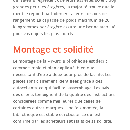
utilisateurs regrettent que leurs assiettes soient trop
allant jusqu'à 20 kg
grandes pour les étagères, la majorité trouve que le
par compartiment.
meuble répond parfaitement à leurs besoins de
De plus, la base
renforcée confère
rangement. La capacité de poids maximum de 20
à la bibliotheque
kilogrammes par étagère assure une bonne stabilité
noire une plus
pour vos objets les plus lourds.
grande stabilité et
une meilleure
Montage et solidité
résistance à
l'humidité. Pour
Le montage de la FirFurd Bibliothèque est décrit
plus de sécurité,
comme simple et bien expliqué, bien que
nous vous
nécessitant d’être à deux pour plus de facilité. Les
recommandons de
fixer la
pièces sont clairement identifiées grâce à des
bibliotheque
autocollants, ce qui facilite l’assemblage. Les avis
etagere rangement
des clients témoignent de la qualité des instructions,
au mur à l'aide du
considérées comme meilleures que celles de
dispositif anti-
certaines autres marques. Une fois montée, la
basculement
bibliothèque est stable et robuste, ce qui est
inclus Style simple
confirmé par les acheteurs satisfaits de sa solidité.
et moderne : les
poignées