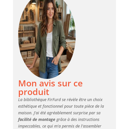
assurent l'intimité,
tandis que les
compartiments
ouverts sont
parfaits pour
ranger des livres,
des magazines et
exposer des cadres
photo, des plantes
en pot et des
objets de collection
Plus stable et
fiable : la
Mon avis sur ce
bibliothèque
meuble de
produit
rangement est
fabriquée en
La bibliothèque FirFurd se révèle être un choix
panneaux de
esthétique et fonctionnel pour toute pièce de la
particules de
maison. J’ai été agréablement surprise par sa
haute qualité. Les
facilité de montage
grâce à des instructions
panneaux de 1,5
impeccables, ce qui m’a permis de l’assembler
cm d'épaisseur