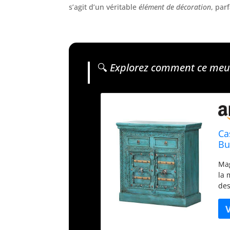
s’agit d’un véritable
élément de décoration
, par
🔍
Explorez comment ce meubl
Ca
Bu
Co
Mag
la 
des
boi
enr
inv
bea