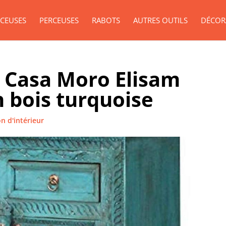
CEUSES
PERCEUSES
RABOTS
AUTRES OUTILS
DÉCOR
 Casa Moro Elisam
n bois turquoise
n d'intérieur