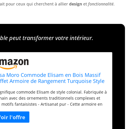
fait pour ceux qui cherchent à allier
design
et
fonctionnalité
.
e peut transformer votre intérieur.
sa Moro Commode Elisam en Bois Massif
ffet Armoire de Rangement Turquoise Style
lonial CA541150
nifique commode Elisam de style colonial. Fabriquée à
main avec des ornements traditionnels complexes et
 motifs fantaisistes - Artisanat pur - Cette armoire en
s apporte à chaque spectateur une autre époque et
ichit chaque pièce avec son charme enchanteur et
ite à la créativité et à la joie. L'armoire en bois offre
ucoup d'espace de rangement grâce aux 2 portes et 2