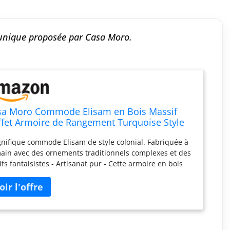
 unique proposée par Casa Moro.
sa Moro Commode Elisam en Bois Massif
fet Armoire de Rangement Turquoise Style
lonial CA541150
nifique commode Elisam de style colonial. Fabriquée à
main avec des ornements traditionnels complexes et des
fs fantaisistes - Artisanat pur - Cette armoire en bois
orte à chaque spectateur une autre époque et enrichit
que pièce avec son charme enchanteur et invite à la
tivité et à la joie. L'armoire en bois offre beaucoup
pace de rangement grâce aux 2 portes et 2 tiroirs –
pace derrière les portes est divisé en hauteur par une
gère – chaque commode est unique Utilisation flexible,