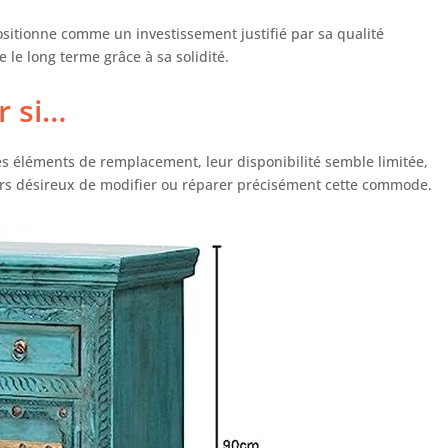
es ou avec des ornements sculptés à la main. Nos
oires convainquent par leur excellente qualité et leur
sitionne comme un investissement justifié par sa qualité
rme espace de rangement. Laissez-vous séduire par la
ie le long terme grâce à sa solidité.
lité et la beauté de nos armoires. Marque : Casa Moro
er si…
s éléments de remplacement, leur disponibilité semble limitée,
eurs désireux de modifier ou réparer précisément cette commode.