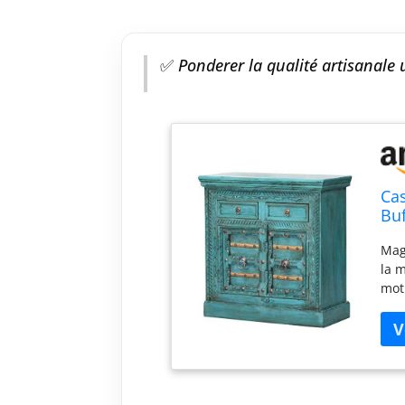
✅
Ponderer la qualité artisanale
Ca
Buf
Co
Mag
la 
moti
app
cha
créa
d'es
l'es
éta