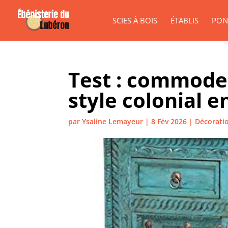
SCIES À BOIS
ÉTABLIS
PON
Test : commode
style colonial e
par
Ysaline Lemayeur
|
8 Fév 2026
|
Décoratio