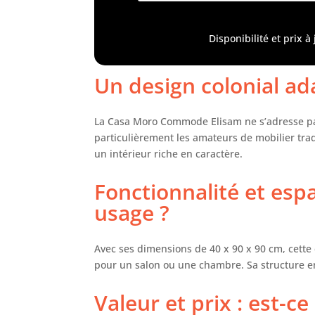
tir
par
Disponibilité et prix 
fle
arm
ou 
Un design colonial ad
cré
n'i
éga
La Casa Moro Commode Elisam ne s’adresse pas 
élé
particulièrement les amateurs de mobilier tradi
Lon
un intérieur riche en caractère.
Hau
man
Fonctionnalité et esp
Res
usage ?
l'a
l'e
com
Avec ses dimensions de 40 x 90 x 90 cm, cet
gra
est
pour un salon ou une chambre. Sa structure en
com
Nou
Valeur et prix : est-c
cou