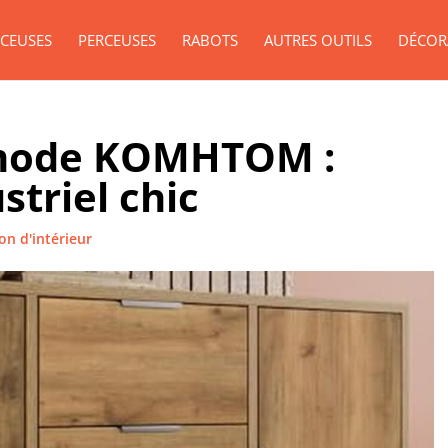
CEUSES
PERCEUSES
RABOTS
AUTRES OUTILS
DÉCOR
mmode KOMHTOM :
triel chic
on d'intérieur