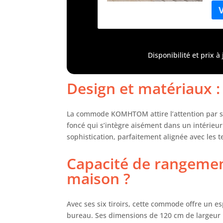
gra
gén
des
de 
fle
Disponibilité et prix 
sel
pro
aju
Design et matériaux : 
par
des
l'h
La commode KOMHTOM attire l’attention par so
♥Ma
foncé qui s’intègre aisément dans un intérieu
par
sophistication, parfaitement alignée avec les 
une
sup
Capacité de rangement
sup
maison ?
com
acc
vou
Avec ses six tiroirs, cette commode offre un
rap
bureau. Ses dimensions de 120 cm de largeur 
est