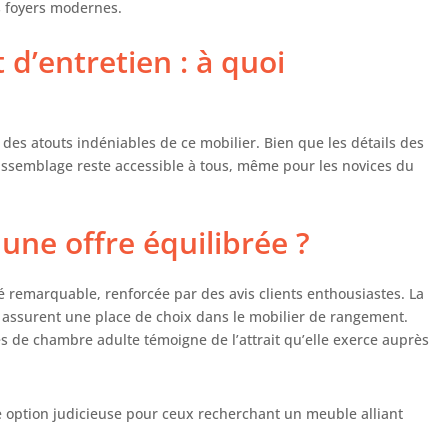
s foyers modernes.
férentes. Si vous avez des questions, n'hésitez pas à
s contacter
 d’entretien : à quoi
 des atouts indéniables de ce mobilier. Bien que les détails des
’assemblage reste accessible à tous, même pour les novices du
 une offre équilibrée ?
é remarquable, renforcée par des avis clients enthousiastes. La
ui assurent une place de choix dans le mobilier de rangement.
de chambre adulte témoigne de l’attrait qu’elle exerce auprès
ption judicieuse pour ceux recherchant un meuble alliant