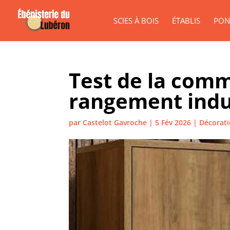
SCIES À BOIS
ÉTABLIS
PON
Test de la co
rangement indus
par
Castelot Gavroche
|
5 Fév 2026
|
Décorati