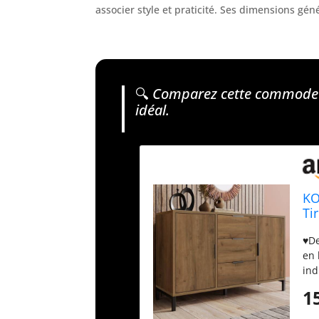
associer style et praticité. Ses dimensions gén
🔍
Comparez cette commode a
idéal.
KO
Ti
ét
♥De
Ind
en 
ind
et 
1
per
mod