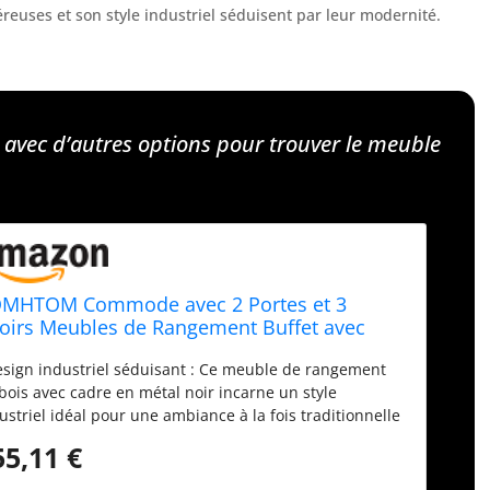
éreuses et son style industriel séduisent par leur modernité.
vec d’autres options pour trouver le meuble
MHTOM Commode avec 2 Portes et 3
roirs Meubles de Rangement Buffet avec
agère Réglable et Poignée Noire, Style
sign industriel séduisant : Ce meuble de rangement
ustriel (D)
bois avec cadre en métal noir incarne un style
ustriel idéal pour une ambiance à la fois traditionnelle
chaleureuse. Ses poignées noires élégantes lui
55,11 €
mettent de s'intégrer parfaitement dans des espaces
ernes ♥Rangement ajustable et pratique : Trois