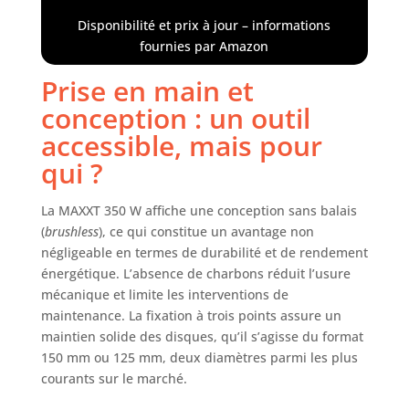
niveaux), avec
de longues
20 feuilles abr
Disponibilité et prix à jour – informations
périodes, avec un
fournies par Amazon
faible niveau de
bruit (83 dB)
Prise en main et
Contrôle du frein
conception : un outil
et de la vitesse :
Le système de
accessible, mais pour
freinage
qui ?
électronique
arrête le disque
en seulement 2
La MAXXT 350 W affiche une conception sans balais
secondes. La
(
brushless
), ce qui constitue un avantage non
vitesse peut être
négligeable en termes de durabilité et de rendement
réglée en continu
énergétique. L’absence de charbons réduit l’usure
via un variateur
mécanique et limite les interventions de
ou sur 6 niveaux
maintenance. La fixation à trois points assure un
prédéfinis (4 000 à
maintien solide des disques, qu’il s’agisse du format
10 000 tr/min) via
150 mm ou 125 mm, deux diamètres parmi les plus
les boutons "+"/"-
courants sur le marché.
", pour un
contrôle précis