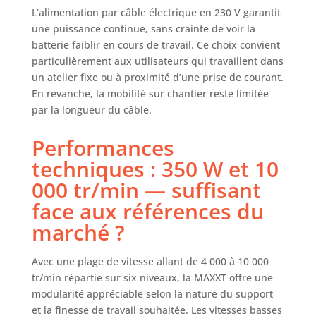
sur différents
L’alimentation par câble électrique en 230 V garantit
matériaux et
une puissance continue, sans crainte de voir la
opérations
batterie faiblir en cours de travail. Ce choix convient
Disques abrasifs :
particulièrement aux utilisateurs qui travaillent dans
La ponceuse
un atelier fixe ou à proximité d’une prise de courant.
orbitale est livrée
En revanche, la mobilité sur chantier reste limitée
avec des disques
par la longueur du câble.
abrasifs de 150
mm et 125 mm,
Performances
dont le bord
latéral flexible
techniques : 350 W et 10
protège
000 tr/min — suffisant
l'utilisateur et
réduit le risque de
face aux références du
blessure lors du
marché ?
ponçage. Une
excentricité de 5,0
mm assure un
Avec une plage de vitesse allant de 4 000 à 10 000
haut pouvoir
tr/min répartie sur six niveaux, la MAXXT offre une
abrasif et un
modularité appréciable selon la nature du support
enlèvement de
et la finesse de travail souhaitée. Les vitesses basses