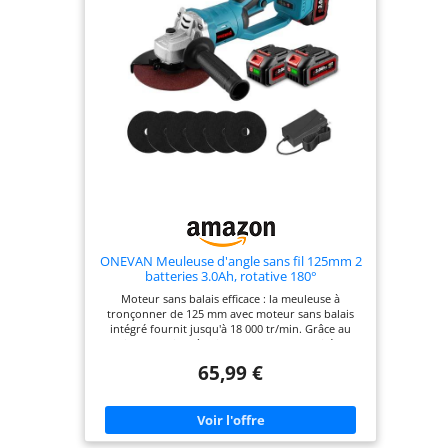
ONEVAN Meuleuse d'angle sans fil 125mm 2
batteries 3.0Ah, rotative 180°
Moteur sans balais efficace : la meuleuse à
tronçonner de 125 mm avec moteur sans balais
intégré fournit jusqu'à 18 000 tr/min. Grâce au
cuivre massif et à l'aimant de haute qualité, le
fonctionnement est plus stable et plus fluide. De
65,99 €
nombreux professionnels et bricoleurs passent à
des moteurs sans balais pour profiter d'une
autonomie 53,5 % plus longue et d'une expérience
bien plus efficace. Rotation innovante à 180° :
notre meuleuse d'angle avec contrôle de vitesse