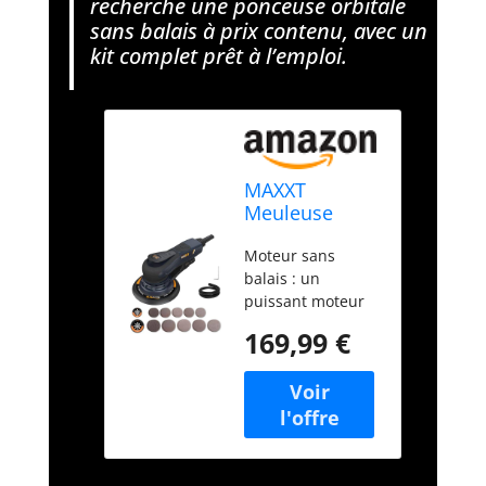
recherche une ponceuse orbitale
sans balais à prix contenu, avec un
kit complet prêt à l’emploi.
MAXXT
Meuleuse
électrique
Moteur sans
sans balais
balais : un
350 W -
puissant moteur
Ponceuse
brushless de 350
orbitale 5.0
169,99 €
W caractérise
avec disques
cette ponceuse
de 150 et 125
orbitale. Le
mm, fixation à
système à faibles
trois points,
vibrations permet
4000-10000
un travail sans
tr/min (6
fatigue pendant