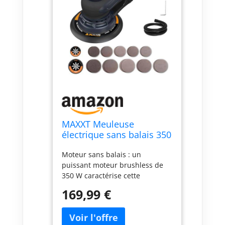
MAXXT Meuleuse
électrique sans balais 350
W - Ponceuse orbitale 5.0
Moteur sans balais : un
avec disques de 150 et
puissant moteur brushless de
125 mm, fixation à trois
350 W caractérise cette
points, 4000-10000 tr/min
ponceuse orbitale. Le système à
(6 niveaux), avec 20
169,99 €
faibles vibrations permet un
feuilles abr
travail sans fatigue pendant de
longues périodes, avec un faible