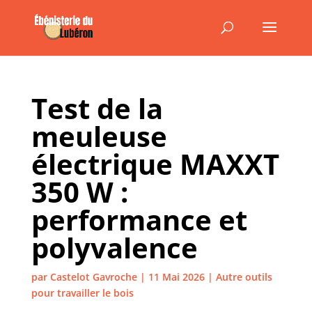
Test de la
meuleuse
électrique MAXXT
350 W :
performance et
polyvalence
par
Castelot Gavroche
|
11 Mai 2026
|
Autre outils
pour travailler le bois