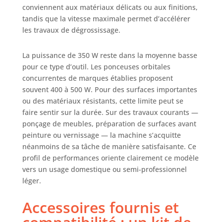
matière efficace
conviennent aux matériaux délicats ou aux finitions,
Aspiration des
tandis que la vitesse maximale permet d’accélérer
poussières : Grâce
les travaux de dégrossissage.
au papier abrasif
à structure en
maille
La puissance de 350 W reste dans la moyenne basse
(granulométries
pour ce type d’outil. Les ponceuses orbitales
80, 120, 180, 240,
concurrentes de marques établies proposent
320), un résultat
souvent 400 à 500 W. Pour des surfaces importantes
de ponçage
ou des matériaux résistants, cette limite peut se
uniforme est
faire sentir sur la durée. Sur des travaux courants —
obtenu.
ponçage de meubles, préparation de surfaces avant
L'aspiration
peinture ou vernissage — la machine s’acquitte
intégrée permet
néanmoins de sa tâche de manière satisfaisante. Ce
de le connecter
profil de performances oriente clairement ce modèle
directement à un
aspirateur
vers un usage domestique ou semi-professionnel
industriel (câble
léger.
de 5 m, raccord Ø
35 mm). Un tuyau
Accessoires fournis et
flexible
d'aspiration de 1