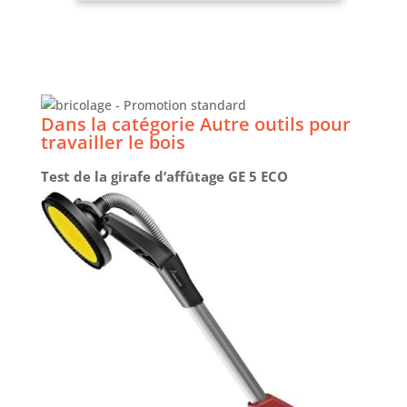
les dispositifs d’aspiration GDE 125 EA-T
Professional et GDE 115/125 FC-T Professional.
Livré avec : GWS 12-125, poignée auxiliaire, capot
de protection, capot de protection spécial
tronçonnage enclipsable en plastique, flasque de
serrage, écrou de blocage, clé à ergots
Dans la catégorie Autre outils pour
travailler le bois
Test de la girafe d’affûtage GE 5 ECO