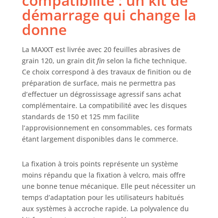
compatibilité : un kit de
m est inclus dans
démarrage qui change la
la livraison
donne
Ergonomie : La
conception
La MAXXT est livrée avec 20 feuilles abrasives de
ergonomique du
boîtier et le poids
grain 120, un grain dit
fin
selon la fiche technique.
léger de
Ce choix correspond à des travaux de finition ou de
seulement 1,27 kg
préparation de surface, mais ne permettra pas
rendent la
d’effectuer un dégrossissage agressif sans achat
machine facile à
complémentaire. La compatibilité avec les disques
manipuler. Une
standards de 150 et 125 mm facilite
surface
l’approvisionnement en consommables, ces formats
antidérapante et
étant largement disponibles dans le commerce.
grenue assure
une prise en main
sûre, même lors
La fixation à trois points représente un système
d'utilisations
moins répandu que la fixation à velcro, mais offre
prolongées
une bonne tenue mécanique. Elle peut nécessiter un
temps d’adaptation pour les utilisateurs habitués
aux systèmes à accroche rapide. La polyvalence du