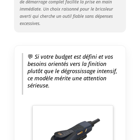
de démarrage complet facilite la prise en main
ergonomique du boîtier et le
immédiate. Un choix raisonné pour le bricoleur
poids léger de seulement 1,27
averti qui cherche un outil fiable sans dépenses
kg rendent la machine facile à
excessives.
manipuler. Une surface
antidérapante et grenue assure
une prise en main sûre, même
lors d'utilisations prolongées
💬
Si votre budget est défini et vos
besoins orientés vers la finition
plutôt que le dégrossissage intensif,
ce modèle mérite une attention
sérieuse.