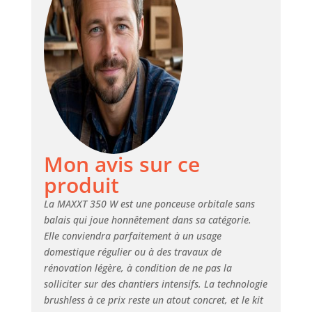
ponceuse orbitale est livrée
avec des disques abrasifs de
150 mm et 125 mm, dont le
bord latéral flexible protège
l'utilisateur et réduit le risque
de blessure lors du ponçage.
Une excentricité de 5,0 mm
assure un haut pouvoir abrasif
et un enlèvement de matière
efficace Aspiration des
poussières : Grâce au papier
Mon avis sur ce
abrasif à structure en maille
produit
(granulométries 80, 120, 180,
240, 320), un résultat de
La MAXXT 350 W est une ponceuse orbitale sans
ponçage uniforme est obtenu.
balais qui joue honnêtement dans sa catégorie.
L'aspiration intégrée permet de
Elle conviendra parfaitement à un usage
le connecter directement à un
domestique régulier ou à des travaux de
aspirateur industriel (câble de 5
m, raccord Ø 35 mm). Un tuyau
rénovation légère, à condition de ne pas la
flexible d'aspiration de 1 m est
solliciter sur des chantiers intensifs. La technologie
inclus dans la livraison
brushless à ce prix reste un atout concret, et le kit
Ergonomie : La conception