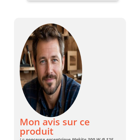
cher|ponceuse excentrique en
coffret|ponceuse excentrique 300
W|BO5041|BO5040J
Mon avis sur ce
produit
La
ponceuse excentrique Makita 300 W Ø 125