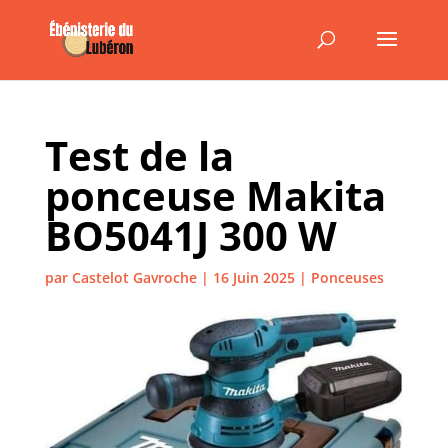
Test de la
ponceuse Makita
BO5041J 300 W
par
Castelot Gavroche
|
16 Juin 2025
|
Ponceuses