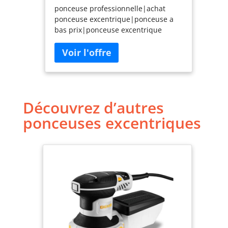
ponceuse professionnelle|achat
ponceuse excentrique|ponceuse a
bas prix|ponceuse excentrique
makita|ponceuse excentrique
electrique|ponceuse excentrique
filaire|ponceuse excentrique pas
cher|ponceuse excentrique en
coffret|ponceuse excentrique 300
W|BO5041|BO5040J
Découvrez d’autres
ponceuses excentriques