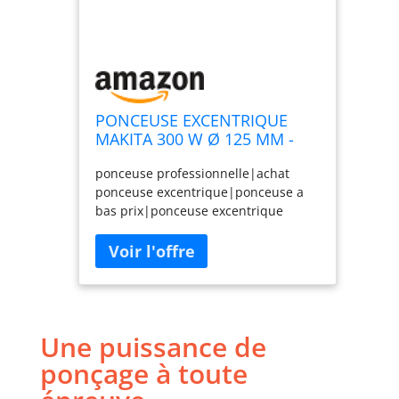
PONCEUSE EXCENTRIQUE
MAKITA 300 W Ø 125 MM -
BO5041J
ponceuse professionnelle|achat
ponceuse excentrique|ponceuse a
bas prix|ponceuse excentrique
makita|ponceuse excentrique
electrique|ponceuse excentrique
filaire|ponceuse excentrique pas
cher|ponceuse excentrique en
coffret|ponceuse excentrique 300
W|BO5041|BO5040J
Une puissance de
ponçage à toute