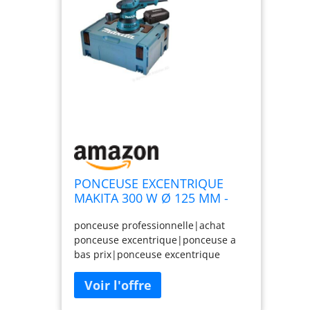
PONCEUSE EXCENTRIQUE
MAKITA 300 W Ø 125 MM -
BO5041J
ponceuse professionnelle|achat
ponceuse excentrique|ponceuse a
bas prix|ponceuse excentrique
makita|ponceuse excentrique
electrique|ponceuse excentrique
filaire|ponceuse excentrique pas