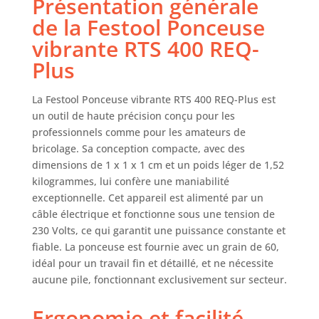
Présentation générale
ventanas, marcos y
entrepaños Pour
de la Festool Ponceuse
une utilisation
vibrante RTS 400 REQ-
durable : sac de
collection Longlife
Plus
que se puede
vaciar y reutilizar,
La Festool Ponceuse vibrante RTS 400 REQ-Plus est
fabricada en vellón
un outil de haute précision conçu pour les
de poliéster
professionnels comme pour les amateurs de
extraduradero
bricolage. Sa conception compacte, avec des
Avec un
dimensions de 1 x 1 x 1 cm et un poids léger de 1,52
démarrage jusqu'à
kilogrammes, lui confère une maniabilité
25 % supérieur : le
système de
exceptionnelle. Cet appareil est alimenté par un
régulation
câble électrique et fonctionne sous une tension de
électronique MMC
230 Volts, ce qui garantit une puissance constante et
transfère la
fiable. La ponceuse est fournie avec un grain de 60,
puissance de 250
idéal pour un travail fin et détaillé, et ne nécessite
W directement à la
aucune pile, fonctionnant exclusivement sur secteur.
surface de travail
Ergonomie et facilité