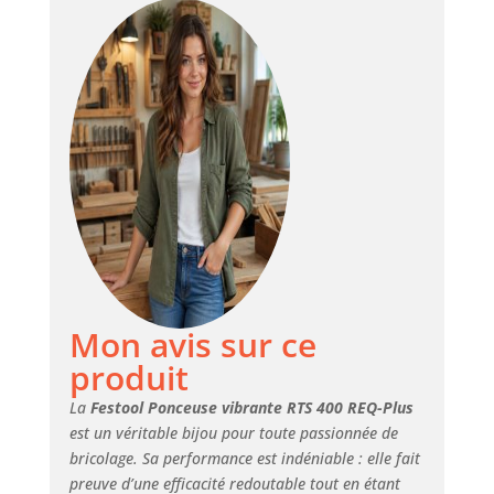
entrepaños Pour
une utilisation
durable : sac de
collection Longlife
que se puede
vaciar y reutilizar,
fabricada en vellón
de poliéster
extraduradero
Avec un
démarrage jusqu'à
25 % supérieur : le
système de
régulation
Mon avis sur ce
électronique MMC
transfère la
produit
puissance de 250
W directement à la
La
Festool Ponceuse vibrante RTS 400 REQ-Plus
surface de travail
est un véritable bijou pour toute passionnée de
bricolage. Sa performance est indéniable : elle fait
preuve d’une efficacité redoutable tout en étant