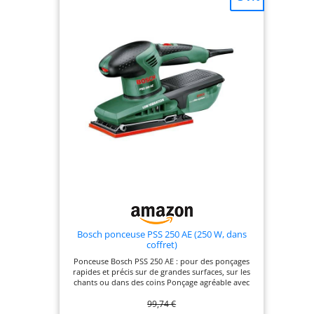
que se puede
vaciar y reutilizar,
fabricada en vellón
de poliéster
extraduradero
Avec un
démarrage jusqu'à
25 % supérieur : le
système de
régulation
électronique MMC
transfère la
puissance de 250
W directement à la
surface de travail
Bosch ponceuse PSS 250 AE (250 W, dans
coffret)
Ponceuse Bosch PSS 250 AE : pour des ponçages
rapides et précis sur de grandes surfaces, sur les
chants ou dans des coins Ponçage agréable avec
peu de vibrations grâce au moteur de 250 W
99,74 €
optimisé Ponçage sans poussière grâce à
l’aspiration directe de la poussière dans un boîtier