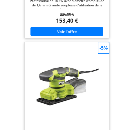
Professional de 180 W avec diamètre d’amplitude
de 1,6 mm Grande souplesse d’utilisation dans
chaque situation grâce aux plateaux de ponçage
226,80 €
interchangeables Travail sans poussière grâce au
raccordement direct du boîtier microfiltre
153,40 €
Changement facile du papier abrasif grâce au
système auto-agrippant et au système de serrage
innovant Livré avec : GSS 160-1 A Multi, gabarit de
perforation, boîtier microfiltre, 3 feuilles
abrasives, 3 plateaux de ponçage
(triangulaire/140/160), 1 tournevis, L-BOXX
-5%