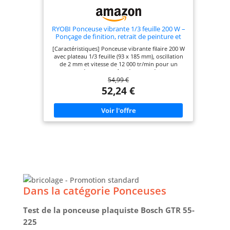
RYOBI Ponceuse vibrante 1/3 feuille 200 W –
Ponçage de finition, retrait de peinture et
préparation des surfaces – Livrée avec 20
[Caractéristiques] Ponceuse vibrante filaire 200 W
abrasifs
avec plateau 1/3 feuille (93 x 185 mm), oscillation
de 2 mm et vitesse de 12 000 tr/min pour un
ponçage régulier et maîtrisé. [Caractéristiques]
54,99 €
Ponceuse vibrante filaire 200 W avec plateau 1/3
feuille (93 x 185 mm), oscillation de 2 mm et vitesse
52,24 €
de 12 000 tr/min pour un ponçage régulier et
maîtrisé. [Avantages] Vibrations réduites et
excellente stabilité pour un travail précis,
confortable et homogène sur les surfaces planes
lors des travaux de finition. [Contenu] Livrée
prête à l’emploi avec 20 abrasifs inclus,
compatibles fixation auto-agrippante ou
traditionnelle, pour démarrer immédiatement vos
travaux. [Utilisations] Idéale pour le retrait de
peinture, le ponçage du bois, la préparation avant
peinture ou vernis et les travaux de finition sur
petites et moyennes surfaces.
Dans la catégorie Ponceuses
Test de la ponceuse plaquiste Bosch GTR 55-
225