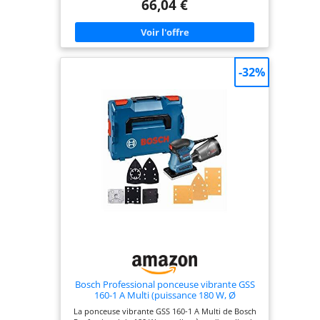
66,04 €
microfiltre Grand confort d’utilisation grâce au
système de fixation par étrier permettant de
changer de papier abrasif très facilement Livré
avec : PSS 250 AE, feuilles abrasives P80, P120,
P180, boîtier microfiltre, coffret
-32%
Bosch Professional ponceuse vibrante GSS
160-1 A Multi (puissance 180 W, Ø
d’amplitude 1,6 mm, L-BOXX)
La ponceuse vibrante GSS 160-1 A Multi de Bosch