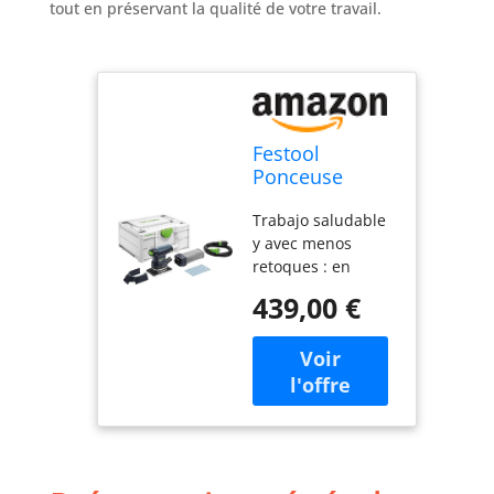
tout en préservant la qualité de votre travail.
Festool
Ponceuse
vibrante RTS
Trabajo saludable
400 REQ-Plus
y avec menos
retoques : en
combinaison avec
439,00 €
el aspirador móvil
o avec la bolsa
colectora Longlife y
el Protector
desmontable, que
permite lijar avec
cuidado
superficies de