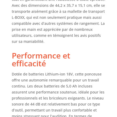
les outils Bosch
Avec des dimensions de 44,2 x 35,7 x 15,1 cm, elle se
Professional
transporte aisément grâce à sa mallette de transport
nouveaux et
L-BOXX, qui est non seulement pratique mais aussi
existants dans la
compatible avec d’autres systèmes de rangement. La
même classe de
prise en main est appréciée par de nombreux
tension.
utilisateurs, comme en témoignent les avis positifs
sur sa maniabilité.
Performance et
efficacité
Dotée de batteries Lithium-ion 18V, cette ponceuse
offre une autonomie remarquable pour un travail
continu. Les deux batteries de 5,0 Ah incluses
assurent une performance soutenue, idéale pour les
professionnels et les bricoleurs exigeants. Le niveau
sonore de 44 dB est relativement bas pour ce type
d’outil, permettant un travail plus confortable et
moins stressant pour l’audition. En termes de