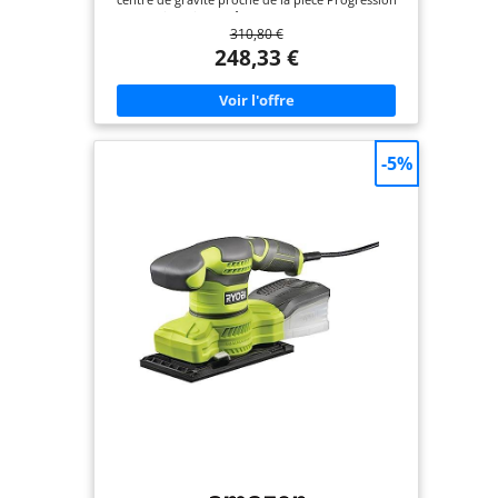
de travail rapide : grâce au moteur sans charbon
310,80 €
et au Professional 18V System Bosch - batterie
recommandée : ProCORE18V 4.0Ah. Grande
248,33 €
facilité d’utilisation : grâce au concept d’utilisation
intuitive et au système de plateaux de ponçage
interchangeables. AMPShare : Les batteries et
chargeurs sont entièrement compatibles avec le
Professional 18V System Bosch et avec de
nombreux autres outils de l’Alliance multi-
-5%
marques AMPShare. Livré avec : GSS 18V-13, sac à
poussière, 1 plateau 80 x 130 mm, 1 plateau
triangulaire 100 x 150 mm, 1 plateau 113 x 101
mm, 3 feuilles abrasives C470, gabarit de
perforation, L-BOXX