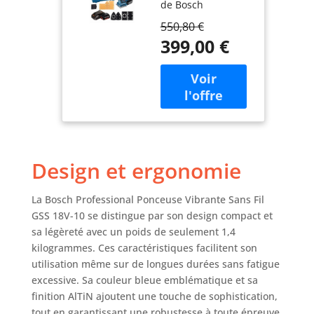
de Bosch
(18V, 2
Professional :
batteries 5,0
550,80 €
puissante et
Ah, Largeur du
399,00 €
endurante grâce à
plateau de
la batterie 5,0 Ah
ponçage : 113
Grande souplesse
mm, L-BOXX)
d'utilisation grâce
aux plateaux de
ponçage
interchangeables
Longue durée de
Design et ergonomie
vie grâce au solide
plateau de
ponçage
La Bosch Professional Ponceuse Vibrante Sans Fil
métallique
GSS 18V-10 se distingue par son design compact et
Professional 18V
sa légèreté avec un poids de seulement 1,4
System.
kilogrammes. Ces caractéristiques facilitent son
Performances
utilisation même sur de longues durées sans fatigue
maximales. Liberté
excessive. Sa couleur bleue emblématique et sa
totale. Toutes les
finition AlTiN ajoutent une touche de sophistication,
batteries sont
tout en garantissant une robustesse à toute épreuve.
compatibles avec