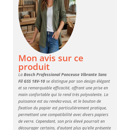
Performances
maximales. Liberté
totale. Toutes les
batteries sont
compatibles avec
les outils Bosch
Professional
nouveaux et
existants dans la
Mon avis sur ce
même classe de
tension.
produit
La
Bosch Professional Ponceuse Vibrante Sans
Fil GSS 18V-10
se distingue par son design élégant
et sa remarquable efficacité, offrant une prise en
main confortable qui la rend très polyvalente. La
puissance est au rendez-vous, et le bouton de
fixation du papier est particulièrement pratique,
permettant une compatibilité avec divers papiers
de verre. Cependant, son prix élevé pourrait en
décourager certains, d’autant plus qu’elle présente