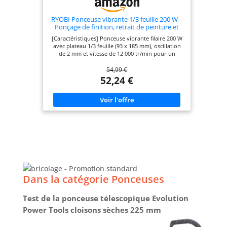
RYOBI Ponceuse vibrante 1/3 feuille 200 W –
Ponçage de finition, retrait de peinture et
préparation des surfaces – Livrée avec 20
[Caractéristiques] Ponceuse vibrante filaire 200 W
abrasifs
avec plateau 1/3 feuille (93 x 185 mm), oscillation
de 2 mm et vitesse de 12 000 tr/min pour un
ponçage régulier et maîtrisé. [Caractéristiques]
54,99 €
Ponceuse vibrante filaire 200 W avec plateau 1/3
feuille (93 x 185 mm), oscillation de 2 mm et vitesse
52,24 €
de 12 000 tr/min pour un ponçage régulier et
maîtrisé. [Avantages] Vibrations réduites et
excellente stabilité pour un travail précis,
confortable et homogène sur les surfaces planes
lors des travaux de finition. [Contenu] Livrée
prête à l’emploi avec 20 abrasifs inclus,
compatibles fixation auto-agrippante ou
traditionnelle, pour démarrer immédiatement vos
travaux. [Utilisations] Idéale pour le retrait de
peinture, le ponçage du bois, la préparation avant
peinture ou vernis et les travaux de finition sur
petites et moyennes surfaces.
Dans la catégorie Ponceuses
Test de la ponceuse télescopique Evolution
Power Tools cloisons sèches 225 mm