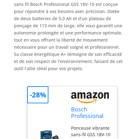
sans fil Bosch Professional GSS 18V-10 est conçue
pour répondre à vos besoins avec précision. Dotée
de deux batteries de 5,0 Ah et d’un plateau de
ponçage de 113 mm de large, elle vous garantit une
autonomie prolongée et une performance optimale,
tout en vous offrant la liberté de mouvement
nécessaire pour un travail soigné et professionnel.
Sa classe énergétique A+ témoigne de son efficacité
et de son respect de l’environnement, faisant de cet
outil l’allié idéal pour vos projets.
-28%
Bosch
Professional
Ponceuse
Ponceuse vibrante
Vibrante Sans
sans-fil GSS 18V-10
Fil GSS 18V-10