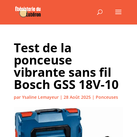
Test de la
ponceuse
vibrante sans fil
Bosch GSS 18V-10
par
Ysaline Lemayeur
|
28 Août 2025
|
Ponceuses