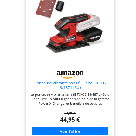
compatibles avec
les outils Bosch
Professional
nouveaux et
existants dans la
même classe de
tension.
Ponceuse vibrante sans fil Einhell TC-OS
18/187 Li Solo
La ponceuse vibrante sans fil TC-OS 18/187 Li-Solo
Einhell est un outil léger et maniable de la gamme
Power X-Change, et bénéficie de tous les
avantages de cette famille de produits flexibles et
60,95 €
combinables à l’infini. Cette ponceuse vibrante
sans fil est parfaitement adaptée au ponçage de
44,95 €
surfaces planes, pièces de grande dimension,
revêtements ou panneaux. Les grandes surfaces
de préhension avec revêtement souple Softgrip
assurent une manipulation confortable. Grâce à la