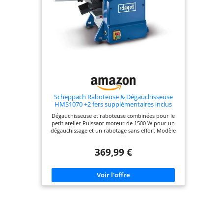
500 tr/min de cette raboteuse offre l'une des
finitions les plus fines de toutes celles portables
sur le marché. Le moteur de 15 A, puissant et
fiable, offre des performances élevées. Préparez-
vous à laisser toutes vos surfaces plus lisses que
jamais ! Rabotage à Faible Poussière : Dispose d'un
orifice d'aspiration pour une collecte pratique de
la poussière. L'éjection des copeaux peut être
connectée à un aspirateur pour écailler la tête de
coupe, les expulsant de la machine.
Scheppach Raboteuse & Dégauchisseuse
HMS1070 +2 fers supplémentaires inclus
Dégauchisseuse et raboteuse combinées pour le
petit atelier Puissant moteur de 1500 W pour un
dégauchissage et un rabotage sans effort Modèle
de table compact avec une hauteur et une largeur
de passage de 120 et 254 mm Deux couteaux de
369,99 €
rabotage HS et une vitesse de rotation des
couteaux de 9000 min-1 pour un rabotage facile et
précis Réglage simple de la hauteur du rabot par
manivelle Guide de dégauchissage avec réglage de
l'angle à 45° pour des angles précis de 90° à 135°
Pieds en caoutchouc amortissant les vibrations
pour une bonne stabilité