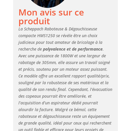
manivelle Butée de
Mon avis sur ce
nivellement avec
réglage de l'angle
produit
de 45° pour un
angle précis de 90 °
La Scheppach Raboteuse & Dégauchisseuse
à 135 ° Table de
compacte HMS1250 se révèle être un choix
dressage 1075 x 310
judicieux pour tout amateur de bricolage à la
mm Table épaisse
recherche de
polyvalence et de performance
.
500 x 305 mm
Avec une puissance de 1800W et une largeur de
Raccord
rabotage de 305mm, elle assure un travail soigné
d'aspiration de 100
et précis, soutenu par un moteur assez puissant.
mm
Ce modèle offre un excellent rapport qualité/prix,
souligné par la robustesse de ses matériaux et la
qualité de son rendu final. Cependant, l’évacuation
des copeaux pourrait être améliorée, et
l’acquisition d’un aspirateur dédié pourrait
alourdir la facture. Malgré ce bémol, cette
raboteuse et dégauchisseuse reste un équipement
de grande qualité, idéal pour ceux qui recherchent
un outil fiable et efficace pour leurs projets de