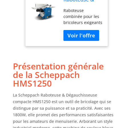
Dégauchisseuse
Raboteuse
compacte
combinée pour les
HMS1250 |
bricoleurs exigeants
Puissance
Pieds en
1800W | 2 fers
caoutchouc
en acier rapide
amortissant les
| Largeur de
vibrations pour un
rabotage
maintien stable
305mm |
Moteur puissant de
Hauteur de
Présentation générale
1800 W pour
passage
dresser et raboter
120mm |
de la Scheppach
sans effort Hauteur
Régime de
HMS1250
de passage : 6-120
l'arbre 9000-
mm, largeur de
1min
passage : 305 mm
La Scheppach Raboteuse & Dégauchisseuse
Deux lames de
compacte HMS1250 est un outil de bricolage qui se
rabot HS, vitesse de
distingue par sa puissance et sa praticité. Avec ses
rotation de la lame
1800W, elle promet des performances satisfaisantes
9500 tr/min pour un
pour les amateurs de menuiserie. Arborant un style
rabotage facile et
industriel moderne, cette machine de couleur bleue