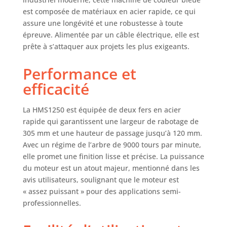
précis Réglage
est composée de matériaux en acier rapide, ce qui
facile de la hauteur
assure une longévité et une robustesse à toute
de la rabot par
épreuve. Alimentée par un câble électrique, elle est
manivelle Butée de
prête à s’attaquer aux projets les plus exigeants.
nivellement avec
réglage de l'angle
Performance et
de 45° pour un
angle précis de 90 °
efficacité
à 135 ° Table de
dressage 1075 x 310
La HMS1250 est équipée de deux fers en acier
mm Table épaisse
rapide qui garantissent une largeur de rabotage de
500 x 305 mm
Raccord
305 mm et une hauteur de passage jusqu’à 120 mm.
d'aspiration de 100
Avec un régime de l’arbre de 9000 tours par minute,
mm
elle promet une finition lisse et précise. La puissance
du moteur est un atout majeur, mentionné dans les
avis utilisateurs, soulignant que le moteur est
« assez puissant » pour des applications semi-
professionnelles.