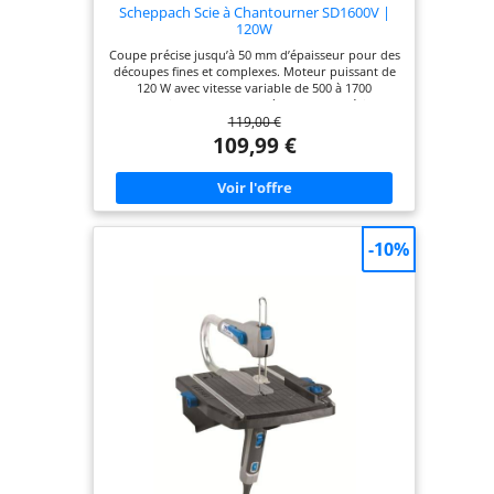
Scheppach Scie à Chantourner SD1600V |
120W
Coupe précise jusqu’à 50 mm d’épaisseur pour des
découpes fines et complexes. Moteur puissant de
120 W avec vitesse variable de 500 à 1700
coups/min pour s’adapter à tous les matériaux.
119,00 €
Table inclinable jusqu’à 45° pour réaliser des
coupes en biseau et formes angulaires.
109,99 €
Changement rapide de lame grâce au système de
serrage rapide, compatible avec lames à broche et
standard. Éclairage LED flexible pour une visibilité
optimale de la zone de travail. Soufflerie flexible
intégrée qui maintient la zone de coupe propre et
dégagée de la poussière et des copeaux. Support
-10%
de pièce pour un guidage sûr et précis du
matériau pendant la découpe. Rangement intégré
pour lames, toujours à portée de main.
Fonctionnement à faible vibration garantissant un
travail précis et confortable.