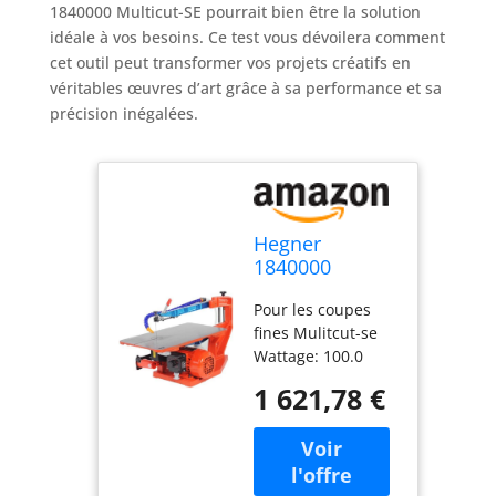
1840000 Multicut-SE pourrait bien être la solution
idéale à vos besoins. Ce test vous dévoilera comment
cet outil peut transformer vos projets créatifs en
véritables œuvres d’art grâce à sa performance et sa
précision inégalées.
Hegner
1840000
Multicut-SE
Pour les coupes
Scie à
fines Mulitcut-se
chantourner
Wattage: 100.0
Voltage: 230.0 Type
1 621,78 €
de source
d'alimentation:
Câble électrique