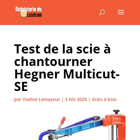
Test de la scie à
chantourner
Hegner Multicut-
SE
par
Ysaline Lemayeur
|
5 Fév 2025
|
Scies à bois