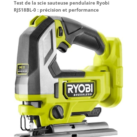
Test de la scie sauteuse pendulaire Ryobi
par défaut. Obtenez 1 an de garantie en plus en
enregistrant votre outil sur MyDremel
RJS18BL-0 : précision et performance