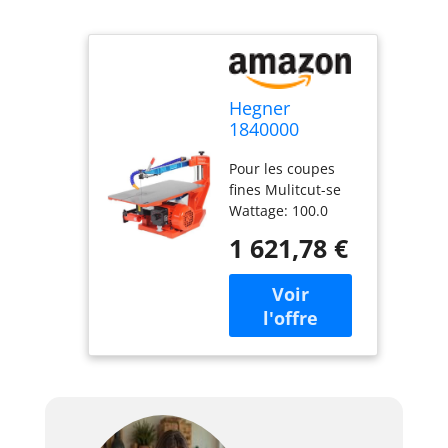
Hegner
1840000
Multicut-SE
Pour les coupes
Scie à
fines Mulitcut-se
chantourner
Wattage: 100.0
Voltage: 230.0 Type
1 621,78 €
de source
d'alimentation:
Câble électrique