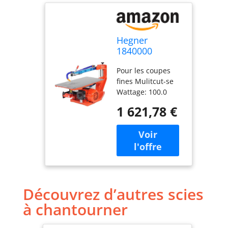
Hegner
1840000
Multicut-SE
Pour les coupes
Scie à
fines Mulitcut-se
chantourner
Wattage: 100.0
Voltage: 230.0 Type
1 621,78 €
de source
d'alimentation:
Câble électrique
Découvrez d’autres scies
à chantourner