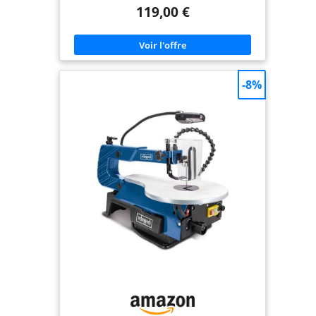
optimale : table inclinable jusqu’à 45° pour des
119,00 €
angles parfaits et des finitions professionnelles
Contrôle total avec une vitesse de coupe variable
de 500 à 1700 coups/min, pour s’adapter à tous
vos projets Visibilité maximale grâce à une
puissante lampe LED flexible qui éclaire
parfaitement votre zone de travail Changement de
lame ultra rapide grâce au système de serrage
-8%
rapide pour un gain de temps précieux Précision
et sécurité assurées avec un presse-pièce pratique
qui maintient fermement vos matériaux Confort
de travail grâce à une faible vibration qui garantit
des découpes propres et sans fatigue Zone de
travail toujours propre grâce à une soufflerie
flexible qui évacue copeaux et poussières en
temps réel Idéale pour tous matériaux : bois,
plastique, métal, plexiglas ou plâtre, pour donner
vie à vos idées les plus complexes