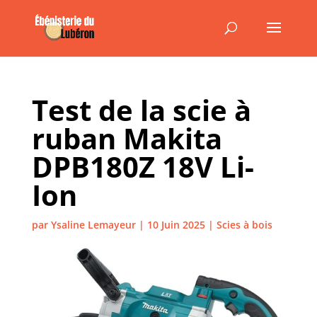
Test de la scie à
ruban Makita
DPB180Z 18V Li-
Ion
par
Ysaline Lemayeur
|
10 Juin 2025
|
Scies à bois