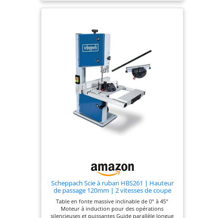
continu jusqu’à 45° garantissant une bonne
amplitude dans les coupes réalisées Du côté des
performances, la scie à ruban HBS25 offre une
hauteur maximale de coupe de 80mm et une
largeur maximale de passage de 200 mm
Scheppach Scie à ruban HBS261 | Hauteur
de passage 120mm | 2 vitesses de coupe
660/960 m/min | Réglage de la table 0-45° |
Table en fonte massive inclinable de 0° à 45°
Gabarit de coupe transversale et butée
Moteur à induction pour des opérations
parallèle inclus
silencieuses et puissantes Guide parallèle longue