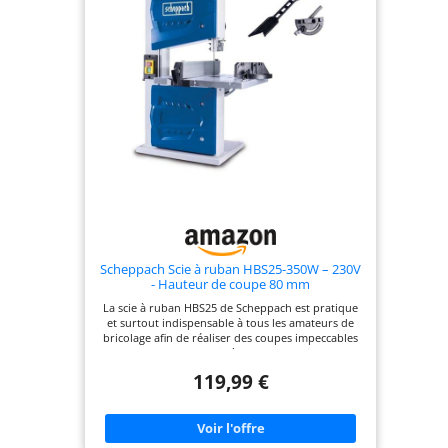
Scheppach Scie à ruban HBS25-350W – 230V
- Hauteur de coupe 80 mm
La scie à ruban HBS25 de Scheppach est pratique
et surtout indispensable à tous les amateurs de
bricolage afin de réaliser des coupes impeccables
Le moteur de cette scie à ruban est puissant de
350 W ce qui permet de fournir une vitesse de
119,99 €
rotation de 1400 min-1 et une vitesse de ruban de
880 m/min Cette scie à ruban est munie d’une
grande table de travail de 300 x 300 mm afin de
travailler en sécurité et aisance Par ailleurs, la
table de cette scie à ruban est inclinable en