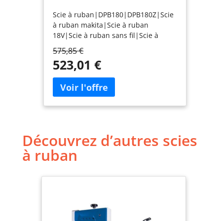
MAKITA DPB180Z
Scie à ruban|DPB180|DPB180Z|Scie
à ruban makita|Scie à ruban
18V|Scie à ruban sans fil|Scie à
ruban sans batterie|Scie à ruban
575,85 €
professionnelle
523,01 €
Découvrez d’autres scies
à ruban