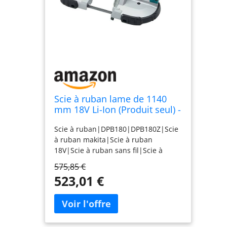
Scie à ruban lame de 1140
mm 18V Li-Ion (Produit seul) -
MAKITA DPB180Z
Scie à ruban|DPB180|DPB180Z|Scie
à ruban makita|Scie à ruban
18V|Scie à ruban sans fil|Scie à
ruban sans batterie|Scie à ruban
575,85 €
professionnelle
523,01 €