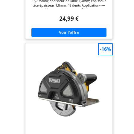
15,875mm; épaisseur de lame 1,4mm; épaisseur
tête épaisseur 1,8mm; 48 dents Application-----
Convient à la coupe de divers métaux ferreux et
non ferreux, y compris plaques métalliques,
24,99 €
tuyaux métalliques, revêtements métalliques,
barres d'acier (jusqu'à 50mm), l'acier inoxydable
(jusqu'à 3mm), bois, etc 48 dents en carbure de
tungstène-----L'utilisation d'une matrice en acier
de haute qualité et de dents en carbure spécifique
au métal, la résistance à l'usure, l'efficacité de
coupe élevée, la coupe plus douce, la longue
-16%
durée de vie Rainure laser-----La rainure du laser
absorbe le bruit et réduit les vibrations, empêche
les mouvements latéraux et permet une coupe
précise et stable