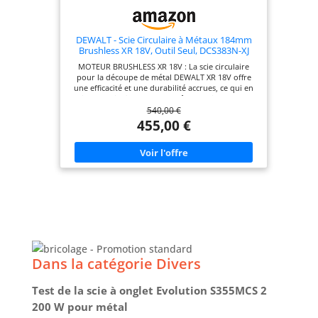
DEWALT - Scie Circulaire à Métaux 184mm
Brushless XR 18V, Outil Seul, DCS383N-XJ
MOTEUR BRUSHLESS XR 18V : La scie circulaire
pour la découpe de métal DEWALT XR 18V offre
une efficacité et une durabilité accrues, ce qui en
fait un choix fiable pour les tâches exigeantes de
540,00 €
découpe de métal BOUTON DE VERROUILLAGE DE
SÉCURITÉ : Comprend un bouton de verrouillage à
455,00 €
enfoncer pour éviter les démarrages accidentels,
garantissant la sécurité de l'utilisateur pendant
l'utilisation COLLECTE DE COPEAUX : Conçu pour
une collecte de copeaux efficace afin de maintenir
un environnement de travail plus propre,
réduisant ainsi le temps de nettoyage
CONCEPTION DE PROTECTION DURABLE : La
conception intuitive et robuste de la protection
supérieure améliore la facilité d'utilisation et la
durabilité, offrant des performances durables
DESIGN DE LAME DÉCALÉE : La lame décalée
facilite l'alignement des coupes et augmente le
confort, améliorant ainsi la précision globale de la
Dans la catégorie Divers
coupe
Test de la scie à onglet Evolution S355MCS 2
200 W pour métal