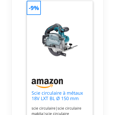
-9%
Scie circulaire à métaux
18V LXT BL Ø 150 mm
(Produit seul) en MAKPAC
scie circulaire|scie circulaire
- MAKITA DCS553ZJ
makita|scie circulaire