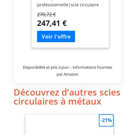
professionnelle|scie circulaire
pas cher|scie circulaire sans
270,72 €
fil|scie circulaire 18 V|scie
247,41 €
circulaire portative|scie
circulaire a batterie|scie
circulaire sur batterie|scie
circulaire 150
mm|DCS553Z|DCS553|DCS553Z
J
Disponibilité et prix à jour – informations fournies
par Amazon
Découvrez d’autres scies
circulaires à métaux
-21%