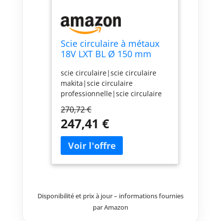
Scie circulaire à métaux
18V LXT BL Ø 150 mm
(Produit seul) en MAKPAC
scie circulaire|scie circulaire
- MAKITA DCS553ZJ
makita|scie circulaire
professionnelle|scie circulaire
pas cher|scie circulaire sans
270,72 €
fil|scie circulaire 18 V|scie
247,41 €
circulaire portative|scie
circulaire a batterie|scie
circulaire sur batterie|scie
circulaire 150
mm|DCS553Z|DCS553|DCS553Z
J
Disponibilité et prix à jour – informations fournies
par Amazon