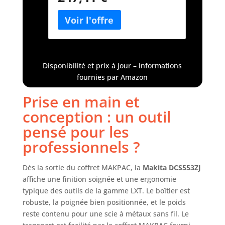
batterie|scie circulaire sur
batterie|scie circulaire 150
mm|DCS553Z|DCS553|DCS553ZJ
Disponibilité et prix à jour – informations
fournies par Amazon
Prise en main et
conception : un outil
pensé pour les
professionnels ?
Dès la sortie du coffret MAKPAC, la
Makita DCS553ZJ
affiche une finition soignée et une ergonomie
typique des outils de la gamme LXT. Le boîtier est
robuste, la poignée bien positionnée, et le poids
reste contenu pour une scie à métaux sans fil. Le