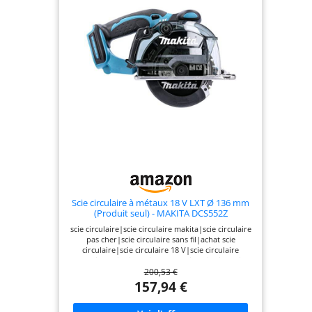
Scie circulaire à métaux 18 V LXT Ø 136 mm
(Produit seul) - MAKITA DCS552Z
scie circulaire|scie circulaire makita|scie circulaire
pas cher|scie circulaire sans fil|achat scie
circulaire|scie circulaire 18 V|scie circulaire
portative|scie circulaire a batterie|scie circulaire
200,53 €
sur batterie|scie ca metaux|scie
metal|DCS552Z|DCS552
157,94 €