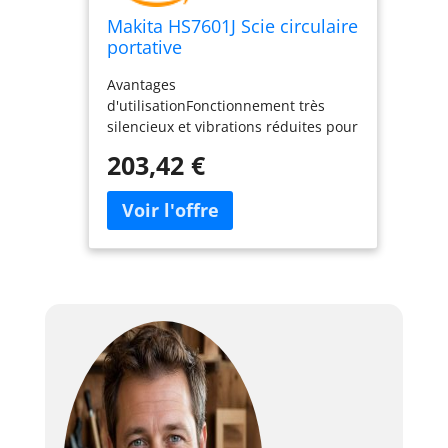
Makita HS7601J Scie circulaire
portative
Avantages
d'utilisationFonctionnement très
silencieux et vibrations réduites pour
une machine de cette catégorie
203,42 €
Verrouillage en un tournemain du
réglage de profondeur et d'angle et
du guide parallèle, Dispositif filaire
Deuxième génération de poignée
ergonomique s'amincissant vers le
bas et revêtue de caoutchouc
Aspirateur directement branchable
Livrée dans un coffret synthétique
solide