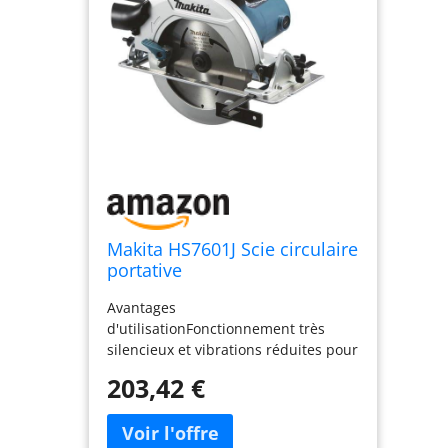
Makita HS7601J Scie circulaire
portative
Avantages
d'utilisationFonctionnement très
silencieux et vibrations réduites pour
une machine de cette catégorie
203,42 €
Verrouillage en un tournemain du
réglage de profondeur et d'angle et
du guide parallèle, Dispositif filaire