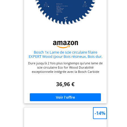
et l’adaptateur pour aspirateur assure la propreté
de la zone de coupe
Bosch 1x Lame de scie circulaire filaire
EXPERT Wood (pour Bois résineux, Bois dur,
Ø mm, Professional Accessoire Scies
Dure jusqu'à 2 fois plus longtemps qu'une lame de
circulaires portatives filaires)
scie circulaire Eco for Wood Durabilité
exceptionnelle intégrée avec la Bosch Carbide
Technology L'alésage fonctionne avec ou sans
bagues de réduction pour s'adapter à différentes
36,96 €
tailles Idéale pour couper tous les types de bois et
de bois composite, par exemple les poutres, les
planches, les plaques, les lattes et toutes les autres
pièces en bois que vous devez couper sur le
chantier. Contenu de la livraison : Lame de scie
circulaire EXPERT Wood, 160 x 2,2/1,6 x 20 mm, T48
-14%