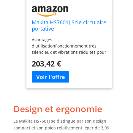
Makita HS7601J Scie circulaire
portative
Avantages
d'utilisationFonctionnement très
silencieux et vibrations réduites pour
une machine de cette catégorie
203,42 €
Verrouillage en un tournemain du
réglage de profondeur et d'angle et
du guide parallèle, Dispositif filaire
Deuxième génération de poignée
ergonomique s'amincissant vers le
bas et revêtue de caoutchouc
Aspirateur directement branchable
Design et ergonomie
Livrée dans un coffret synthétique
solide
La Makita HS7601J se distingue par son design
compact et son poids relativement léger de 3,99