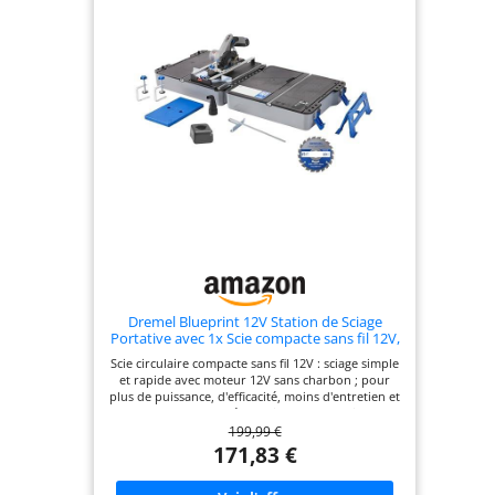
Dremel Blueprint 12V Station de Sciage
Portative avec 1x Scie compacte sans fil 12V,
1x Station de sciage, 1x lame multi-
Scie circulaire compacte sans fil 12V : sciage simple
matériaux, 1x guide de coupe, 2x Serre-
et rapide avec moteur 12V sans charbon ; pour
joints
plus de puissance, d'efficacité, moins d'entretien et
une plus longue durée de vie de la batterie. Avec
199,99 €
indicateur de batterie pour connaître l'état de
charge actuel. Des coupes sans effort : Réalisez
171,83 €
facilement des coupes d'onglet, en biseau, droites
et rainures pour tous vos projets de bricolage. La