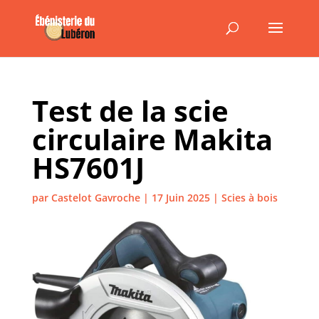
Test de la scie
circulaire Makita
HS7601J
par
Castelot Gavroche
|
17 Juin 2025
|
Scies à bois