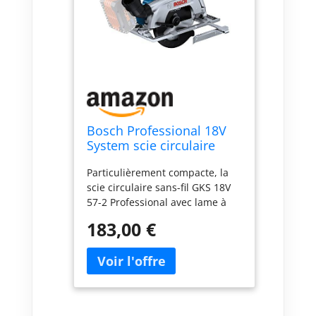
Bosch Professional 18V
System scie circulaire
sans-fil GKS 18V 57-2
Particulièrement compacte, la
(lame de 165 mm,
scie circulaire sans-fil GKS 18V
capacité de coupe de 57
57-2 Professional avec lame à
mm)
droite offre des performances
183,00 €
remarquables avec son puissant
moteur sans charbons Bonne
protection de la santé de
l’utilisateur grâce au raccord
d’aspiration compatible avec
tous les aspirateurs Bosch