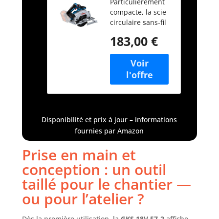
Particulièrement
scie circulaire
compacte, la scie
sans-fil GKS
circulaire sans-fil
18V 57-2 (lame
GKS 18V 57-2
de 165 mm,
183,00 €
Professional avec
capacité de
lame à droite offre
coupe de 57
des performances
mm)
remarquables
avec son puissant
moteur sans
charbons Bonne
protection de la
Disponibilité et prix à jour – informations
santé de
fournies par Amazon
l’utilisateur grâce
au raccord
Prise en main et
d’aspiration
conception : un outil
compatible avec
tous les
taillé pour le chantier —
aspirateurs Bosch
ou pour l’atelier ?
Progression de
travail rapide et
autonomie
Dès la première utilisation, la
GKS 18V 57-2
affiche