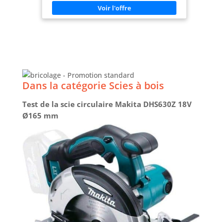
assurant des coupes nettes et rapides, avec une
profondeur maximale de 45 mm à 90°. Confort et
sécurité optimisés grâce aux poignées GripZone, à
la protection de lame avec levier et à
l’interrupteur à gâchette sécurisé. Compatibilité
18V ONE+ permettant d’utiliser la même batterie
sur plus de 200 outils Ryobi, pour plus de
flexibilité et d’économies.
Dans la catégorie Scies à bois
Test de la scie circulaire Makita DHS630Z 18V
Ø165 mm