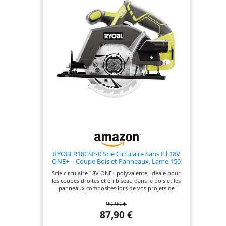
RYOBI R18CSP-0 Scie Circulaire Sans Fil 18V
ONE+ – Coupe Bois et Panneaux, Lame 150
mm, Réglage Profondeur & Biseau 0-50°,
Scie circulaire 18V ONE+ polyvalente, idéale pour
Ergonomique – Sans Batterie ni Chargeur
les coupes droites et en biseau dans le bois et les
panneaux composites lors de vos projets de
bricolage. Réglage sans outil de la profondeur et
99,99 €
de l’inclinaison (0–50°) pour s’adapter rapidement
à chaque application et réaliser des coupes
87,90 €
précises. Lame Ø150 mm de haute qualité