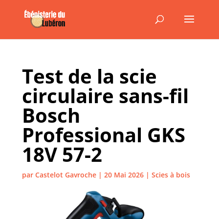
Test de la scie
circulaire sans-fil
Bosch
Professional GKS
18V 57-2
par
Castelot Gavroche
|
20 Mai 2026
|
Scies à bois