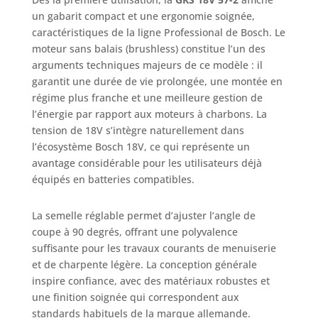
maximale
un gabarit compact et une ergonomie soignée,
AMPShare : Les
caractéristiques de la ligne Professional de Bosch. Le
batteries et
moteur sans balais (brushless) constitue l’un des
chargeurs sont
arguments techniques majeurs de ce modèle : il
entièrement
garantit une durée de vie prolongée, une montée en
compatibles avec
régime plus franche et une meilleure gestion de
le Professional
l’énergie par rapport aux moteurs à charbons. La
18V System Bosch
tension de 18V s’intègre naturellement dans
et avec de
l’écosystème Bosch 18V, ce qui représente un
nombreux autres
outils de l’Alliance
avantage considérable pour les utilisateurs déjà
multi-marques
équipés en batteries compatibles.
AMPShare. Livré
avec : GKS 18V 57-
La semelle réglable permet d’ajuster l’angle de
2
coupe à 90 degrés, offrant une polyvalence
suffisante pour les travaux courants de menuiserie
et de charpente légère. La conception générale
inspire confiance, avec des matériaux robustes et
une finition soignée qui correspondent aux
standards habituels de la marque allemande.