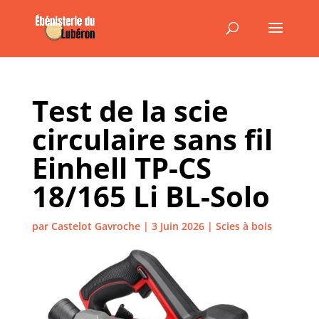
Test de la scie
circulaire sans fil
Einhell TP-CS
18/165 Li BL-Solo
par
Castelot Gavroche
|
3 Juin 2026
|
Scies à bois