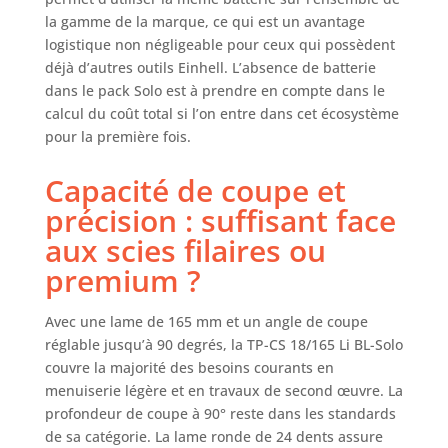
les travaux sont
la gamme de la marque, ce qui est un avantage
effectués
logistique non négligeable pour ceux qui possèdent
proprement.
Sécurité – Le
déjà d’autres outils Einhell. L’absence de batterie
démarrage
dans le pack Solo est à prendre en compte dans le
progressif et le
calcul du coût total si l’on entre dans cet écosystème
frein moteur
pour la première fois.
protègent le
moteur et
Capacité de coupe et
l’utilisateur, tandis
précision : suffisant face
que le
verrouillage
aux scies filaires ou
bilatéral peut être
premium ?
utilisé par les
gauchers et les
droitiers. Batterie
Avec une lame de 165 mm et un angle de coupe
non incluse - La
réglable jusqu’à 90 degrés, la TP-CS 18/165 Li BL-Solo
scie circulaire
couvre la majorité des besoins courants en
portative sans fil
menuiserie légère et en travaux de second œuvre. La
TP-CS 18/165 Li
profondeur de coupe à 90° reste dans les standards
BL-Solo Einhell est
de sa catégorie. La lame ronde de 24 dents assure
vendue sans