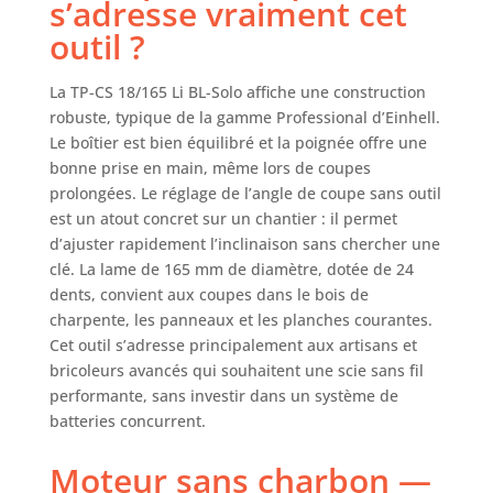
s’adresse vraiment cet
puissance
outil ?
maximale pour
une durée de
fonctionnement
La TP-CS 18/165 Li BL-Solo affiche une construction
prolongée.Moteur
robuste, typique de la gamme Professional d’Einhell.
garanti 10 ans
Le boîtier est bien équilibré et la poignée offre une
après
bonne prise en main, même lors de coupes
enregistrement.
prolongées. Le réglage de l’angle de coupe sans outil
Profondeur de
est un atout concret sur un chantier : il permet
coupe – Avec sa
d’ajuster rapidement l’inclinaison sans chercher une
grande lame de Ø
clé. La lame de 165 mm de diamètre, dotée de 24
165 mm dotée de
dents, convient aux coupes dans le bois de
24 dents, cette
scie circulaire
charpente, les panneaux et les planches courantes.
portative sans fil
Cet outil s’adresse principalement aux artisans et
peut atteindre
bricoleurs avancés qui souhaitent une scie sans fil
une profondeur
performante, sans investir dans un système de
de 59 mm à un
batteries concurrent.
angle de coupe de
90°. Dispositifs
Moteur sans charbon —
auxiliaires – La