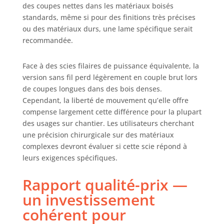
des coupes nettes dans les matériaux boisés
batterie Power X-
standards, même si pour des finitions très précises
Change ni
ou des matériaux durs, une lame spécifique serait
chargeur.Ces
accessoires sont
recommandée.
disponibles
séparément.
Face à des scies filaires de puissance équivalente, la
version sans fil perd légèrement en couple brut lors
de coupes longues dans des bois denses.
Cependant, la liberté de mouvement qu’elle offre
compense largement cette différence pour la plupart
des usages sur chantier. Les utilisateurs cherchant
une précision chirurgicale sur des matériaux
complexes devront évaluer si cette scie répond à
leurs exigences spécifiques.
Rapport qualité-prix —
un investissement
cohérent pour