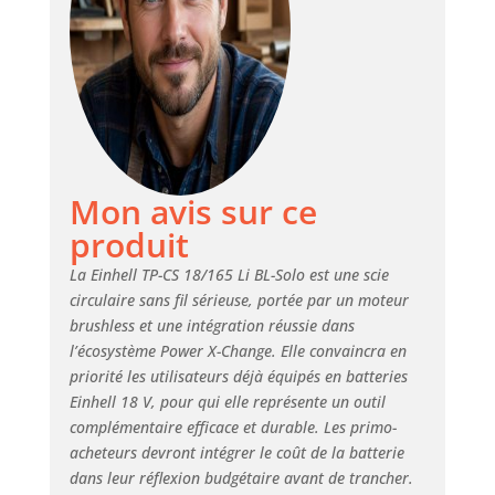
LED et la table en aluminium
permettent de réaliser des
opérations de sciage précises à
l’aide de la scie circulaire
portative. Manipulation – Dotée
de surfaces souples Softgrip, la
poignée ergonomique permet
une utilisation sûre et
confortable.Grâce à l’adaptateur
Mon avis sur ce
pour aspirateur, les travaux
produit
sont effectués proprement.
Sécurité – Le démarrage
La Einhell TP-CS 18/165 Li BL-Solo est une scie
progressif et le frein moteur
circulaire sans fil sérieuse, portée par un moteur
protègent le moteur et
brushless et une intégration réussie dans
l’utilisateur, tandis que le
l’écosystème Power X-Change. Elle convaincra en
verrouillage bilatéral peut être
utilisé par les gauchers et les
priorité les utilisateurs déjà équipés en batteries
droitiers. Batterie non incluse -
Einhell 18 V, pour qui elle représente un outil
La scie circulaire portative sans
complémentaire efficace et durable. Les primo-
fil TP-CS 18/165 Li BL-Solo
acheteurs devront intégrer le coût de la batterie
Einhell est vendue sans batterie
dans leur réflexion budgétaire avant de trancher.
Power X-Change ni chargeur.Ces