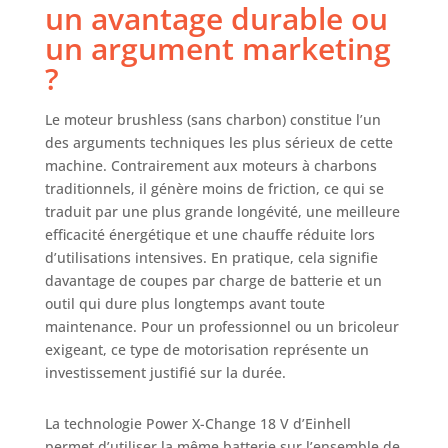
un avantage durable ou
butée parallèle, le
ligneur, la lampe
un argument marketing
LED et la table en
?
aluminium
permettent de
réaliser des
Le moteur brushless (sans charbon) constitue l’un
opérations de
des arguments techniques les plus sérieux de cette
sciage précises à
machine. Contrairement aux moteurs à charbons
l’aide de la scie
traditionnels, il génère moins de friction, ce qui se
circulaire
traduit par une plus grande longévité, une meilleure
portative.
efficacité énergétique et une chauffe réduite lors
Manipulation –
d’utilisations intensives. En pratique, cela signifie
Dotée de surfaces
davantage de coupes par charge de batterie et un
souples Softgrip,
outil qui dure plus longtemps avant toute
la poignée
ergonomique
maintenance. Pour un professionnel ou un bricoleur
permet une
exigeant, ce type de motorisation représente un
utilisation sûre et
investissement justifié sur la durée.
confortable.Grâce
à l’adaptateur
La technologie Power X-Change 18 V d’Einhell
pour aspirateur,
permet d’utiliser la même batterie sur l’ensemble de