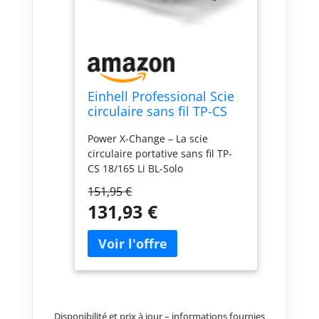
Einhell Professional Scie
circulaire sans fil TP-CS
18/165 Li BL Solo
Power X-Change – La scie
circulaire portative sans fil TP-
CS 18/165 Li BL-Solo
Professional fait partie de la
151,95 €
gamme Power X-Change dans
131,93 €
laquelle les batteries, chargeurs
et appareils sont combinables.
Brushless – Le puissant moteur
sans charbon à faible entretien
délivre une puissance maximale
pour une durée de
fonctionnement
Disponibilité et prix à jour – informations fournies
prolongée.Moteur garanti 10