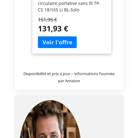
circulaire portative sans fil TP-
CS 18/165 Li BL-Solo
Professional fait partie de la
151,95 €
gamme Power X-Change dans
131,93 €
laquelle les batteries, chargeurs
et appareils sont combinables.
Brushless – Le puissant moteur
sans charbon à faible entretien
délivre une puissance maximale
pour une durée de
fonctionnement
Disponibilité et prix à jour – informations fournies
prolongée.Moteur garanti 10
ans après enregistrement.
par Amazon
Profondeur de coupe – Avec sa
grande lame de Ø 165 mm
dotée de 24 dents, cette scie
circulaire portative sans fil peut
atteindre une profondeur de 59
mm à un angle de coupe de 90°.
Dispositifs auxiliaires – La butée
parallèle, le ligneur, la lampe