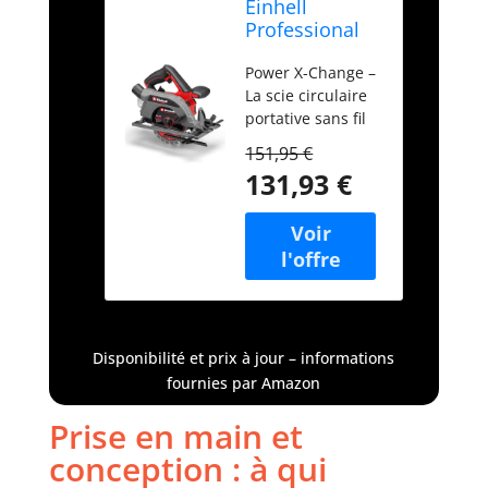
Einhell
Professional
Scie circulaire
Power X-Change –
sans fil TP-CS
La scie circulaire
18/165 Li BL
portative sans fil
Solo
TP-CS 18/165 Li
151,95 €
BL-Solo
131,93 €
Professional fait
partie de la
gamme Power X-
Change dans
laquelle les
batteries,
chargeurs et
appareils sont
Disponibilité et prix à jour – informations
combinables.
fournies par Amazon
Brushless – Le
puissant moteur
Prise en main et
sans charbon à
conception : à qui
faible entretien
délivre une