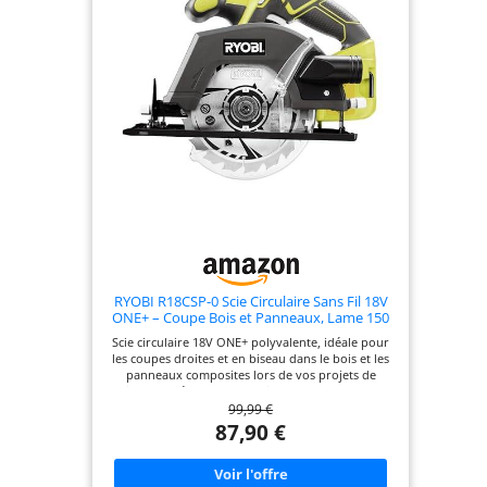
RYOBI R18CSP-0 Scie Circulaire Sans Fil 18V
ONE+ – Coupe Bois et Panneaux, Lame 150
mm, Réglage Profondeur & Biseau 0-50°,
Scie circulaire 18V ONE+ polyvalente, idéale pour
Ergonomique – Sans Batterie ni Chargeur
les coupes droites et en biseau dans le bois et les
panneaux composites lors de vos projets de
bricolage. Réglage sans outil de la profondeur et
99,99 €
de l’inclinaison (0–50°) pour s’adapter rapidement
à chaque application et réaliser des coupes
87,90 €
précises. Lame Ø150 mm de haute qualité
assurant des coupes nettes et rapides, avec une
profondeur maximale de 45 mm à 90°. Confort et