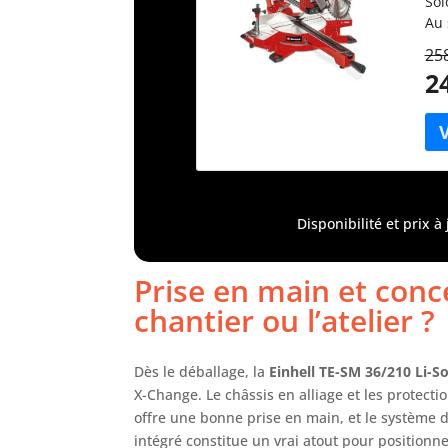
Sol
Au 
lit
258
sci
2
cou
aus
Ten
trè
tun
hau
pou
Disponibilité et prix 
las
LED
pré
Prise en main et conce
cop
chantier ou l’atelier ?
gar
dis
tab
Dès le déballage, la
Einhell TE-SM 36/210 Li-S
cou
X-Change. Le châssis en alliage et les protecti
gau
offre une bonne prise en main, et le système de
est
intégré constitue un vrai atout pour position
sép