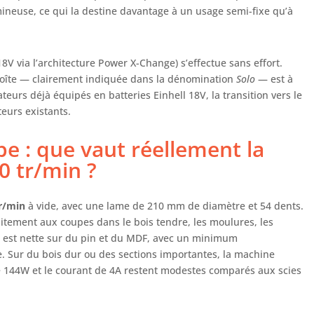
ineuse, ce qui la destine davantage à un usage semi-fixe qu’à
8V via l’architecture Power X-Change) s’effectue sans effort.
 boîte — clairement indiquée dans la dénomination
Solo
— est à
ateurs déjà équipés en batteries Einhell 18V, la transition vers le
eurs existants.
e : que vaut réellement la
 tr/min ?
tr/min
à vide, avec une lame de 210 mm de diamètre et 54 dents.
aitement aux coupes dans le bois tendre, les moulures, les
pe est nette sur du pin et du MDF, avec un minimum
e. Sur du bois dur ou des sections importantes, la machine
e 144W et le courant de 4A restent modestes comparés aux scies