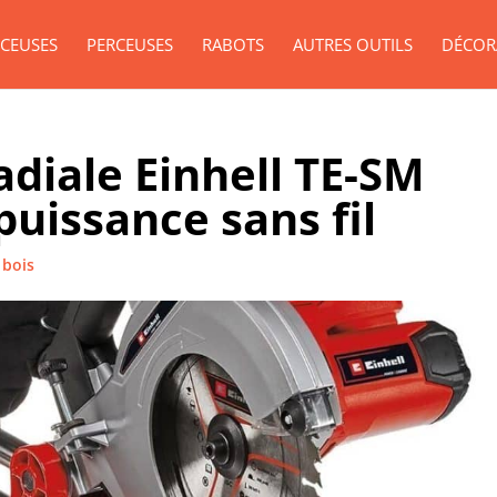
CEUSES
PERCEUSES
RABOTS
AUTRES OUTILS
DÉCOR
radiale Einhell TE-SM
 puissance sans fil
 bois