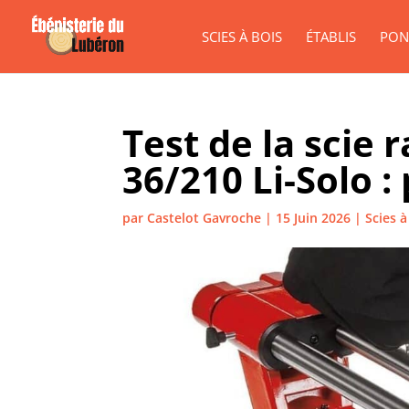
SCIES À BOIS
ÉTABLIS
PON
Test de la scie 
36/210 Li-Solo :
par
Castelot Gavroche
|
15 Juin 2026
|
Scies à