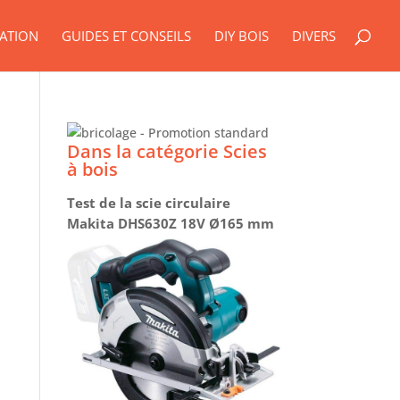
ATION
GUIDES ET CONSEILS
DIY BOIS
DIVERS
Dans la catégorie Scies
à bois
Test de la scie circulaire
Makita DHS630Z 18V Ø165 mm