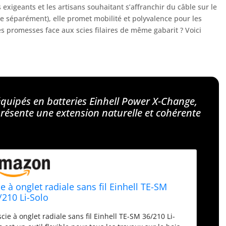
exigeants et les artisans souhaitant s’affranchir du câble sur le
e séparément), elle promet mobilité et polyvalence pour les
es promesses face aux scies filaires de même gabarit ? Voici
 équipés en batteries Einhell Power X-Change,
eprésente une extension naturelle et cohérente
ie à onglet radiale sans fil Einhell TE-SM
/210 Li-Solo
scie à onglet radiale sans fil Einhell TE-SM 36/210 Li-