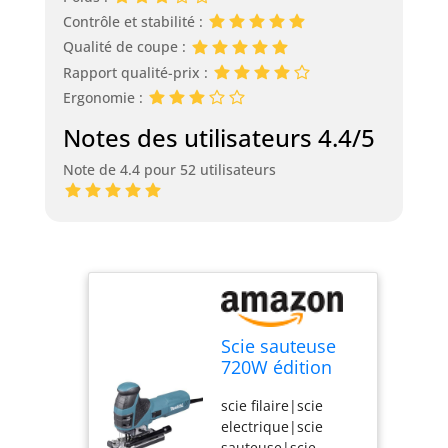
Contrôle et stabilité :
Qualité de coupe :
Rapport qualité-prix :
Ergonomie :
Notes des utilisateurs 4.4/5
Note de 4.4 pour 52 utilisateurs
Scie sauteuse
720W édition
Noire avec 6
scie filaire|scie
lames dans
electrique|scie
coffret Makpac -
sauteuse|scie