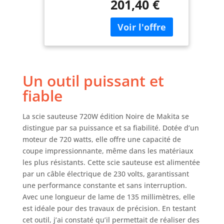
201,40 €
coffret|achat scie
sauteuse|scie
sauteuse
professionnelle|scie
sauteuse
makita|scie
sauteuse pas
Un outil puissant et
cher|4351FCTJ|scie
sauteuse 720
fiable
W|4351F|4351
La scie sauteuse 720W édition Noire de Makita se
distingue par sa puissance et sa fiabilité. Dotée d’un
moteur de 720 watts, elle offre une capacité de
coupe impressionnante, même dans les matériaux
les plus résistants. Cette scie sauteuse est alimentée
par un câble électrique de 230 volts, garantissant
une performance constante et sans interruption.
Avec une longueur de lame de 135 millimètres, elle
est idéale pour des travaux de précision. En testant
cet outil, j’ai constaté qu’il permettait de réaliser des