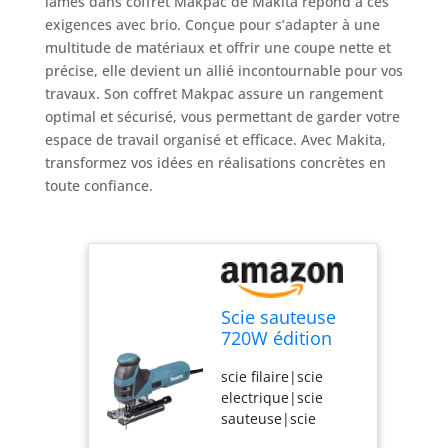
lames dans coffret Makpac de Makita répond à ces
exigences avec brio. Conçue pour s’adapter à une
multitude de matériaux et offrir une coupe nette et
précise, elle devient un allié incontournable pour vos
travaux. Son coffret Makpac assure un rangement
optimal et sécurisé, vous permettant de garder votre
espace de travail organisé et efficace. Avec Makita,
transformez vos idées en réalisations concrètes en
toute confiance.
Scie sauteuse
720W édition
Noire avec 6
scie filaire|scie
lames dans
electrique|scie
coffret Makpac -
sauteuse|scie
MAKITA
sauteuse en
4351FCTJB