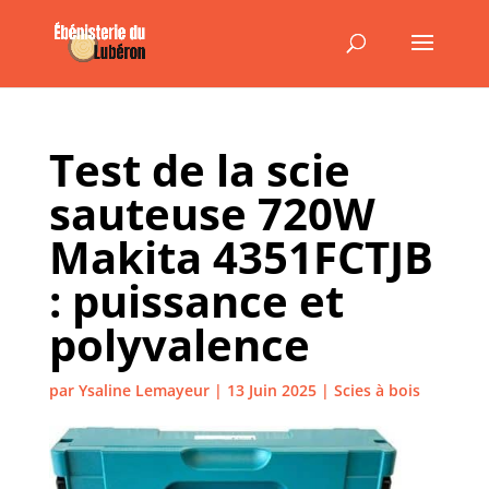
Test de la scie
sauteuse 720W
Makita 4351FCTJB
: puissance et
polyvalence
par
Ysaline Lemayeur
|
13 Juin 2025
|
Scies à bois