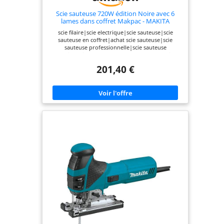
Scie sauteuse 720W édition Noire avec 6
lames dans coffret Makpac - MAKITA
4351FCTJB
scie filaire|scie electrique|scie sauteuse|scie
sauteuse en coffret|achat scie sauteuse|scie
sauteuse professionnelle|scie sauteuse
makita|scie sauteuse pas cher|4351FCTJ|scie
sauteuse 720 W|4351F|4351
201,40 €