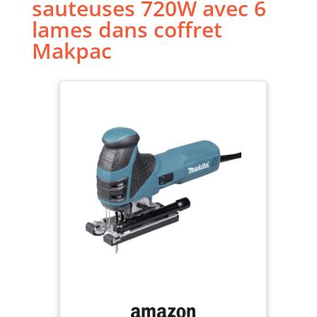
sauteuse 720
sauteuses 720W avec 6
W|4351F|4351
lames dans coffret
Makpac