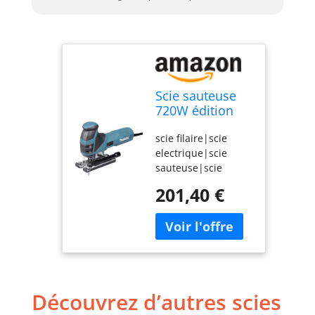
Scie sauteuse
720W édition
Noire avec 6
scie filaire|scie
lames dans
electrique|scie
coffret Makpac -
sauteuse|scie
MAKITA
sauteuse en
4351FCTJB
201,40 €
coffret|achat scie
sauteuse|scie
sauteuse
professionnelle|scie
sauteuse
makita|scie
sauteuse pas
Découvrez d’autres scies
cher|4351FCTJ|scie