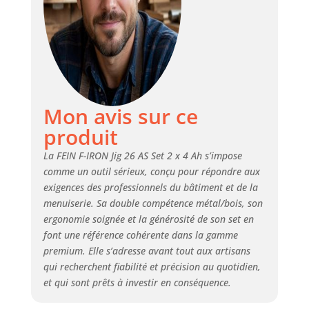
pratiquement sans étincelles ni
bavures. Tige en T courante
logement de lame de scie.
APPLICATION - Adaptateur
d'aspiration pour un travail
propre et ergonomique. Quatre
angles d'onglet réglables avec
des arrêts positifs à 0°, 15°, 30°
Mon avis sur ce
et 45° degrés dans les positions
produit
gauche et droite. Zone de travail
bien éclairée grâce à la lampe
La FEIN F-IRON Jig 26 AS Set 2 x 4 Ah s’impose
de travail LED intelligente, avec
comme un outil sérieux, conçu pour répondre aux
fonction d’arrêt en hauteur.
exigences des professionnels du bâtiment et de la
COMPATIBILITÉ - Compatible
menuiserie. Sa double compétence métal/bois, son
avec toutes les batteries
AMPShare ProCORE 18 V et les
ergonomie soignée et la générosité de son set en
chargeurs pour encore plus de
font une référence cohérente dans la gamme
puissance et de flexibilité.
premium. Elle s’adresse avant tout aux artisans
Convient également aux outils
qui recherchent fiabilité et précision au quotidien,
sans fil 18 V Bosch Professional.
et qui sont prêts à investir en conséquence.
ÉQUIPEMENT -Parfaitement
équipé pour chaque utilisation.