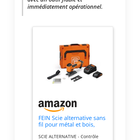
immédiatement opérationnel.
FEIN Scie alternative sans
fil pour métal et bois,
course de 26 mm F-IRON
SCIE ALTERNATIVE - Contrôle
Jig 26 AS Set 2 x 4 Ah. Scie