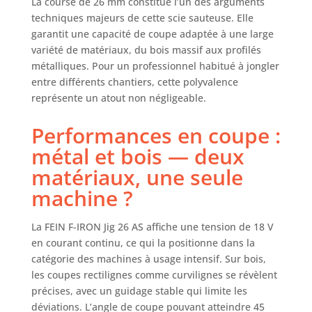
La course de 26 mm constitue l’un des arguments
LED intelligente, avec fonction
techniques majeurs de cette scie sauteuse. Elle
d’arrêt en hauteur. COMPATIBILITÉ
garantit une capacité de coupe adaptée à une large
- Compatible avec toutes les
variété de matériaux, du bois massif aux profilés
batteries AMPShare ProCORE 18 V
métalliques. Pour un professionnel habitué à jongler
et les chargeurs pour encore plus
entre différents chantiers, cette polyvalence
de puissance et de flexibilité.
représente un atout non négligeable.
Convient également aux outils
sans fil 18 V Bosch Professional.
Performances en coupe :
ÉQUIPEMENT -Parfaitement équipé
pour chaque utilisation. Travail
métal et bois — deux
mobile avec le système L-BOXX.
matériaux, une seule
Accessoires disponibles tels que
pare-éclats, patin pour le
machine ?
traitement de surfaces sensibles.
La FEIN F-IRON Jig 26 AS affiche une tension de 18 V
en courant continu, ce qui la positionne dans la
catégorie des machines à usage intensif. Sur bois,
les coupes rectilignes comme curvilignes se révèlent
précises, avec un guidage stable qui limite les
déviations. L’angle de coupe pouvant atteindre 45