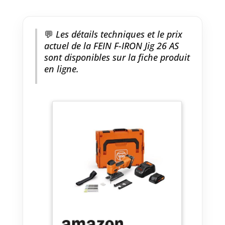
Travail mobile avec le système
L-BOXX. Accessoires disponibles
tels que pare-éclats, patin pour
💬
Les détails techniques et le prix
le traitement de surfaces
actuel de la FEIN F-IRON Jig 26 AS
sensibles.
sont disponibles sur la fiche produit
en ligne.