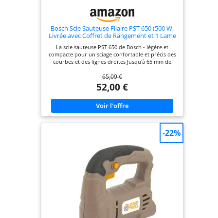
HYCHIKA, 6x Lames de Scie, 1x Règle Guide, 1 x Clé
Allen, 1 x Adaptateur d'aspirateur, 1x Manuel
d'Instruction
Bosch Scie Sauteuse Filaire PST 650 (500 W,
Livrée avec Coffret de Rangement et 1 Lame
de Scie pour Bois T144D)
La scie sauteuse PST 650 de Bosch - légère et
compacte pour un sciage confortable et précis des
courbes et des lignes droites Jusqu'à 65 mm de
profondeur de coupe dans le bois et 4 mm dans
65,09 €
l'acier grâce au puissant moteur de 500 watts
Travail efficace : changement de lame de scie
52,00 €
sauteuse sans outil en quelques secondes Sciage
confortable et contrôlé grâce à une vibration
minimale de la scie à bois Livré avec : PST 650, 1
lame de scie sauteuse pour bois (T 144 D), mallette
-22%