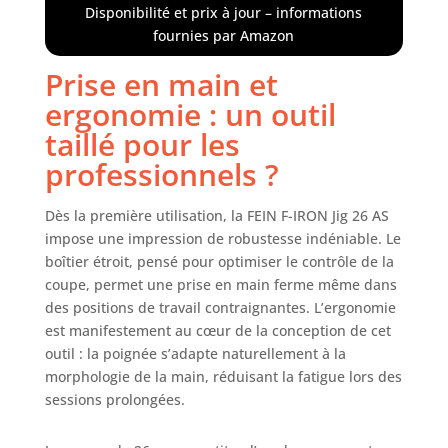
flexible (acier, aluminium,
Disponibilité et prix à jour – informations
plastique). Le verrouillage
fournies par Amazon
automatique facilite le
changement des lames
Prise en main et
tranchantes en toute sécurité
ergonomie : un outil
CARACTÉRISTIQUES - Course
pendulaire à 4 niveaux pour un
taillé pour les
ajustement optimal de la vitesse
professionnels ?
de coupe, des performances de
coupe et du motif de coupe au
Dès la première utilisation, la FEIN F-IRON Jig 26 AS
matériau à traiter. Coupes à froid
pour des coupes pratiquement
impose une impression de robustesse indéniable. Le
sans étincelles ni bavures. Tige en
boîtier étroit, pensé pour optimiser le contrôle de la
T courante logement de lame de
coupe, permet une prise en main ferme même dans
scie. APPLICATION - Adaptateur
des positions de travail contraignantes. L’ergonomie
d'aspiration pour un travail propre
est manifestement au cœur de la conception de cet
et ergonomique. Quatre angles
outil : la poignée s’adapte naturellement à la
d'onglet réglables avec des arrêts
morphologie de la main, réduisant la fatigue lors des
positifs à 0°, 15°, 30° et 45° degrés
sessions prolongées.
dans les positions gauche et
droite. Zone de travail bien
éclairée grâce à la lampe de travail