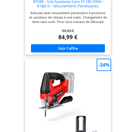
RYOBI - Scie Sauteuse Sans Fil 18V ONE+
R18JS-0 – Mouvements Pendulaires,
Changement Lame Sans Outil, Variateur
Robuste avec mouvement pendulaire 4 positions
Vitesse – Bois, Métal, PVC – Batterie Non
et variateur de vitesse à une main. Changement de
Incluse
lame sans outil. Pour tous travaux de découpe
courbe ou droite courants dans le bois et le métal
99,99 €
fin. Outil vendu seul. Livrée avec 1 lame bois.
Course 25 mm. Vitesse 1100-3000 cp/min. Capacité
84,99 €
bois 101 mm. Batterie Non Incluse. Avec une
batterie 5,0 Ah, réalise environ 90 coupes de
38x89mm.
-34%