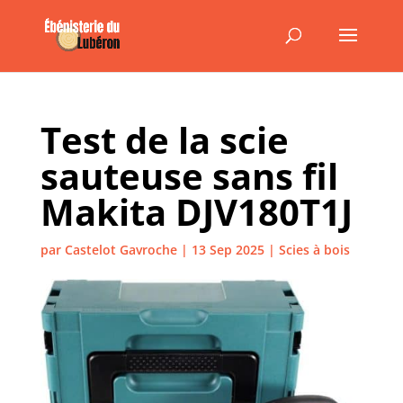
Test de la scie
sauteuse sans fil
Makita DJV180T1J
par
Castelot Gavroche
|
13 Sep 2025
|
Scies à bois