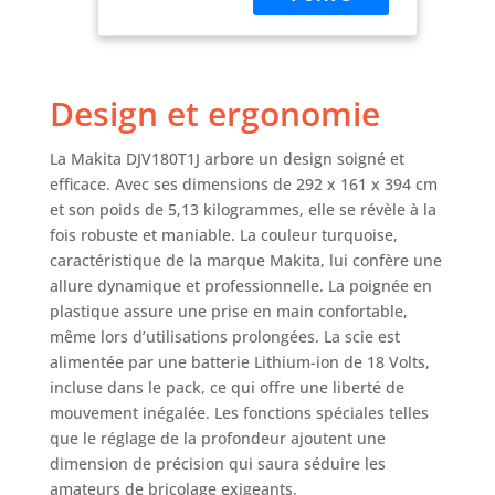
universel pour
Makpac - HCS (A-
85793) - Lot de 2
Lames de scie
Design et ergonomie
Makita BR-13 pour
bois et plastique -
Longueur totale :
La Makita DJV180T1J arbore un design soigné et
105 mm -
efficace. Avec ses dimensions de 292 x 161 x 394 cm
Longueur de
et son poids de 5,13 kilogrammes, elle se révèle à la
travail : 70 mm -
fois robuste et maniable. La couleur turquoise,
HSS (A-85737) - Lot
caractéristique de la marque Makita, lui confère une
de 2 lames Makita
allure dynamique et professionnelle. La poignée en
B-22 pour
plastique assure une prise en main confortable,
aluminium, laiton,
même lors d’utilisations prolongées. La scie est
plastique et acier
alimentée par une batterie Lithium-ion de 18 Volts,
doux - Longueur
totale de 76 mm -
incluse dans le pack, ce qui offre une liberté de
Longueur de
mouvement inégalée. Les fonctions spéciales telles
travail de 52 mm -
que le réglage de la profondeur ajoutent une
HCS ( A-8562) - Lot
dimension de précision qui saura séduire les
de 2 lames Makita
amateurs de bricolage exigeants.