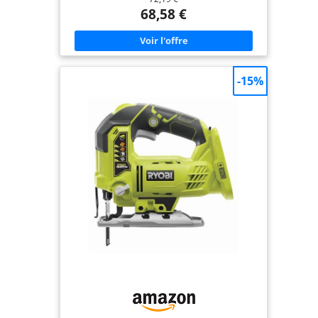
de fil, pas de limites Coupe Rapide et Précise :
68,58 €
Conçue pour la polyvalence, cette scie sauteuse
pour coupe du bois comprend 9 lames pour bois
rapide, bois fin et métal. Que vous travailliez du
bois dur ou coupiez un tuyau, vous avez la lame
idéale Coupe Personnalisable avec Vitesse
Variable : Avec 4 réglages orbitaux et une vitesse
-15%
variable (0–2800 tr/min), cette scie sauteuse sans fil
vous offre un contrôle ultime—lignes droites ou
courbes serrées, tout dépend de vous Éclairage
LED pour une Meilleure Visibilité : Finies les
suppositions dans un éclairage faible. Cet outil de
coupe intègre une lumière LED qui éclaire la ligne
de coupe pour des résultats précis, même tard le
soir ou dans des zones sombres Changement de
Lame Rapide et Sans Effort : Dites adieu aux temps
morts—notre système de changement de lame
sans outil vous permet de remplacer les lames en
quelques secondes. Que vous soyez en plein
projet ou en train de changer de matériau, restez
concentré et efficace