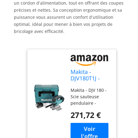
un cordon d’alimentation, tout en offrant des coupes
précises et nettes. Sa conception ergonomique et sa
puissance vous assurent un confort d’utilisation
optimal, idéal pour mener à bien vos projets de
bricolage avec efficacité.
Makita -
DJV180T1J -
Scie sauteuse
Makita - DJV 180 -
sans fil
Scie sauteuse
pendulaire -
Batterie de 18
271,72 €
V/5,0 Ah - Avec
mallette à outils en
plastique - Insert
en mousse à picots