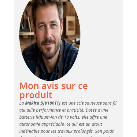
105 mm -
Longueur de
travail : 70 mm -
HSS (A-85737) - Lot
de 2 lames Makita
B-22 pour
aluminium, laiton,
plastique et acier
doux - Longueur
totale de 76 mm -
Longueur de
travail de 52 mm -
Mon avis sur ce
HCS ( A-8562) - Lot
de 2 lames Makita
produit
B-10 pour bois et
plastique -
La
Makita DJV180T1J
est une scie sauteuse sans fil
Longueur totale de
qui allie performance et praticité. Dotée d’une
100 mm -
batterie lithium-ion de 18 volts, elle offre une
Longueur de
autonomie appréciable, ce qui est un atout
travail de 75 mm.
indéniable pour les travaux prolongés. Son poids