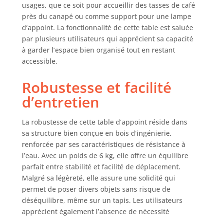
d'appoint en bois
usages, que ce soit pour accueillir des tasses de café
allie style et
près du canapé ou comme support pour une lampe
fonctionnalité,
d’appoint. La fonctionnalité de cette table est saluée
servant à la fois de
par plusieurs utilisateurs qui apprécient sa capacité
petite table
à garder l’espace bien organisé tout en restant
d'appoint et de
accessible.
table basse,
parfaite pour être
Robustesse et facilité
placée à côté d'un
canapé ou d'un lit
d’entretien
pour contenir les
essentiels à portée
La robustesse de cette table d’appoint réside dans
de main.
sa structure bien conçue en bois d’ingénierie,
Engagement de
qualité supérieure
renforcée par ses caractéristiques de résistance à
: fabriquée à partir
l’eau. Avec un poids de 6 kg, elle offre un équilibre
de chêne massif, la
parfait entre stabilité et facilité de déplacement.
petite table en bois
Malgré sa légèreté, elle assure une solidité qui
offre une
permet de poser divers objets sans risque de
durabilité et
déséquilibre, même sur un tapis. Les utilisateurs
fonctionne
apprécient également l’absence de nécessité
parfaitement