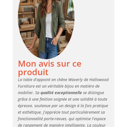
35 cm. Design
élégant et
moderne : un
meuble de salon
élégant avec des
pieds surélevés et
un design
compact, cette
table magazine en
chêne clair
Mon avis sur ce
fonctionne
également comme
produit
une petite table de
téléphone. Il
La table d’appoint en chêne Waverly de Hallowood
convient à tout
Furniture est un véritable bijou en matière de
intérieur moderne
mobilier. Sa
qualité exceptionnelle
se distingue
et idéal pour les
grâce à une finition soignée et une solidité à toute
petits espaces ou
épreuve, soutenue par un design à la fois pratique
une utilisation de
et esthétique. J’apprécie tout particulièrement sa
chevet.
fonctionnalité porte-revues, qui optimise l’espace
Fonctionnalité
de rangement de manière intelligente. La couleur
polyvalente : idéale