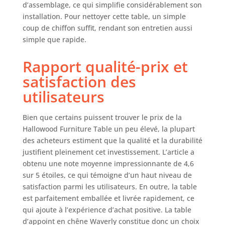
d’assemblage, ce qui simplifie considérablement son
comme une table
installation. Pour nettoyer cette table, un simple
d'appoint
coup de chiffon suffit, rendant son entretien aussi
compacte pour vos
simple que rapide.
pièces. Soutenu
par une garantie
de 1 an, il apporte
Rapport qualité-prix et
la tranquillité
satisfaction des
d'esprit et un
utilisateurs
design intemporel
à n'importe quel
espace.
Bien que certains puissent trouver le prix de la
Assemblage et
Hallowood Furniture Table un peu élevé, la plupart
entretien faciles :
des acheteurs estiment que la qualité et la durabilité
entièrement
justifient pleinement cet investissement. L’article a
assemblées pour
obtenu une note moyenne impressionnante de 4,6
une utilisation
sur 5 étoiles, ce qui témoigne d’un haut niveau de
instantanée, ces
satisfaction parmi les utilisateurs. En outre, la table
tables d'appoint
pour salon
est parfaitement emballée et livrée rapidement, ce
disposent d'un
qui ajoute à l’expérience d’achat positive. La table
élégant porte-
d’appoint en chêne Waverly constitue donc un choix