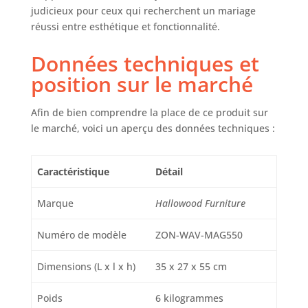
revues et d'une
judicieux pour ceux qui recherchent un mariage
finition laquée
réussi entre esthétique et fonctionnalité.
résistante à l'eau.
Facile à entretenir :
Données techniques et
il suffit de l'essuyer
position sur le marché
avec un chiffon sec
pour un style et
une fonction sans
Afin de bien comprendre la place de ce produit sur
effort.
le marché, voici un aperçu des données techniques :
Caractéristique
Détail
Marque
Hallowood Furniture
Numéro de modèle
ZON-WAV-MAG550
Dimensions (L x l x h)
35 x 27 x 55 cm
Poids
6 kilogrammes