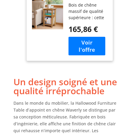
Bois de chêne
chêne Waverly,
massif de qualité
Table à
supérieure : cette
Magazines en
table d'appoint en
chêne Clair
165,86 €
chêne Waverly
avec
dispose d'un cadre
Rangement,
en chêne massif,
Table Basse en
de pieds robustes
Bois Massif
et de panneaux en
avec 2
placage de chêne
étagères, Petite
véritable. Idéale
Table
pour n'importe
d'appoint,
Un design soigné et une
quelle pièce, cette
Table Basse en
petite table basse
chêne
qualité irréprochable
est élégante,
compacte et
Dans le monde du mobilier, la Hallowood Furniture
mesure 27 x 55 x
Table d’appoint en chêne Waverly se distingue par
35 cm. Design
sa conception méticuleuse. Fabriquée en bois
élégant et
d’ingénierie, elle affiche une finition de chêne clair
moderne : un
meuble de salon
qui rehausse n’importe quel intérieur. Les