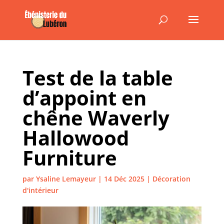
Test de la table
d’appoint en
chêne Waverly
Hallowood
Furniture
par
Ysaline Lemayeur
|
14 Déc 2025
|
Décoration
d'intérieur