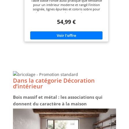
Table basse ronde aussi pratique que tendance
Facile à entretenir :
pour un intérieur moderne et rangé Finition
il suffit de l'essuyer
soignée, lignes épurées et coloris sobre pour
s'intégrer parfaitement à votre intérieur Avec son
avec un chiffon sec
plateau rond de 70 cm de diamètre, profitez d'un
54,99 €
pour un style et
bon apéro entre amis ou en famille ! Stabilité et
qualité assurées avec sa structure en MDF
une fonction sans
Dimensions globales : Diamètre 70 cm x Hauteur
effort.
40 cm
Dans la catégorie Décoration
d’intérieur
Bois massif et métal : les associations qui
donnent du caractère à la maison