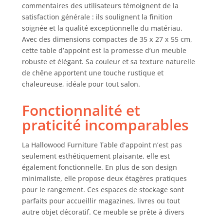
élégant avec des
commentaires des utilisateurs témoignent de la
pieds surélevés et
satisfaction générale : ils soulignent la finition
un design
soignée et la qualité exceptionnelle du matériau.
compact, cette
Avec des dimensions compactes de 35 x 27 x 55 cm,
table magazine en
cette table d’appoint est la promesse d’un meuble
chêne clair
robuste et élégant. Sa couleur et sa texture naturelle
fonctionne
de chêne apportent une touche rustique et
également comme
chaleureuse, idéale pour tout salon.
une petite table de
téléphone. Il
Fonctionnalité et
convient à tout
intérieur moderne
praticité incomparables
et idéal pour les
petits espaces ou
La Hallowood Furniture Table d’appoint n’est pas
une utilisation de
seulement esthétiquement plaisante, elle est
chevet.
également fonctionnelle. En plus de son design
Fonctionnalité
polyvalente : idéale
minimaliste, elle propose deux étagères pratiques
pour les intérieurs
pour le rangement. Ces espaces de stockage sont
modernes ou
parfaits pour accueillir magazines, livres ou tout
classiques, la table
autre objet décoratif. Ce meuble se prête à divers