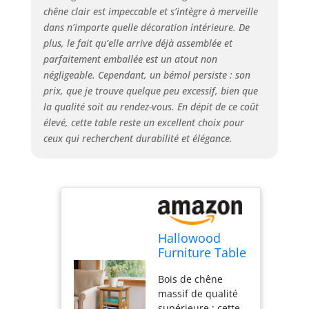
chêne clair est impeccable et s’intègre à merveille
pour les intérieurs
dans n’importe quelle décoration intérieure. De
modernes ou
classiques, la table
plus, le fait qu’elle arrive déjà assemblée et
d'appoint en bois
parfaitement emballée est un atout non
allie style et
négligeable. Cependant, un bémol persiste : son
fonctionnalité,
prix, que je trouve quelque peu excessif, bien que
servant à la fois de
la qualité soit au rendez-vous. En dépit de ce coût
petite table
élevé, cette table reste un excellent choix pour
d'appoint et de
ceux qui recherchent durabilité et élégance.
table basse,
parfaite pour être
placée à côté d'un
canapé ou d'un lit
pour contenir les
essentiels à portée
de main.
Hallowood
Engagement de
Furniture Table
qualité supérieure
d'appoint en
: fabriquée à partir
Bois de chêne
chêne Waverly,
de chêne massif, la
massif de qualité
Table à
petite table en bois
supérieure : cette