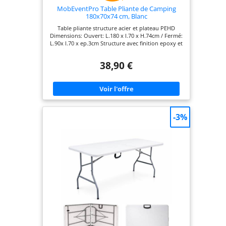
MobEventPro Table Pliante de Camping
180x70x74 cm, Blanc
Table pliante structure acier et plateau PEHD
Dimensions: Ouvert: L.180 x l.70 x H.74cm / Fermé:
L.90x l.70 x ep.3cm Structure avec finition epoxy et
traitement anti-corrosion Nombre de places: 8
personnes et peut supporter jusqu'à 110kg Forme
38,90 €
valise avec poignée de transport une fois repliée
Aucun entretien nécessaire
-3%