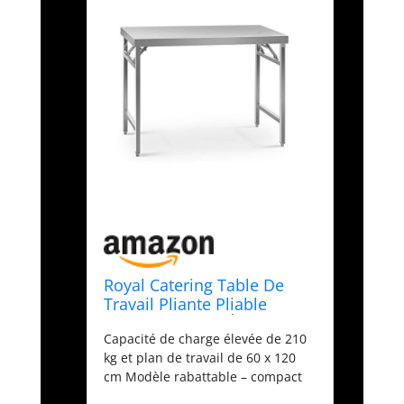
Royal Catering Table De
Travail Pliante Pliable
Professionnelle Établi Pliant
Capacité de charge élevée de 210
Professionnel RCAT-
kg et plan de travail de 60 x 120
120/60KE (Capacité De 210
cm Modèle rabattable – compact
kg, Surface De 60 x 120 cm,
et aisé à transporter Système à
Pieds Réglables en Hauteur,