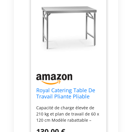
Royal Catering Table De
Travail Pliante Pliable
Professionnelle Établi
Capacité de charge élevée de
Pliant Professionnel
210 kg et plan de travail de 60 x
RCAT-120/60KE (Capacité
120 cm Modèle rabattable –
De 210 kg, Surface De 60
compact et aisé à transporter
x 120 cm, Pieds Réglables
130,00 €