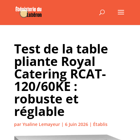
Test de la table
pliante Royal
Catering RCAT-
120/60KE :
robuste et
réglable
par
Ysaline Lemayeur
|
6 Juin 2026
|
Établis