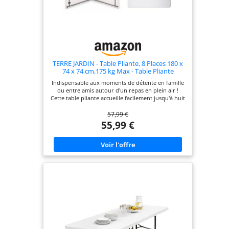
TERRE JARDIN - Table Pliante, 8 Places 180 x
74 x 74 cm,175 kg Max - Table Pliante
Exterieur, Interieur Rectangulaire - Table de
Indispensable aux moments de détente en famille
Jardin Pliante Blanche, Buffet, Fêtes,
ou entre amis autour d'un repas en plein air !
Camping - Stable et Robuste
Cette table pliante accueille facilement jusqu'à huit
personnes ! De dimensions 180 cm de longueur et
57,99 €
74 cm de largeur, la table supporte un poids de
175 kg sur son plateau. Pliante en deux et équipée
55,99 €
d'une poignée, il vous sera facile de la transporter
pour la ranger dans un coin de garage ou d'abri
de jardin durant l'hiver. Très stable et robuste,
cette table de pique nique vous permettra de
profiter pleinement de vos réceptions estivales
avec vos proches ! MARQUE FRANÇAISE :
expédition directe depuis notre entrepôt dans la
Loire