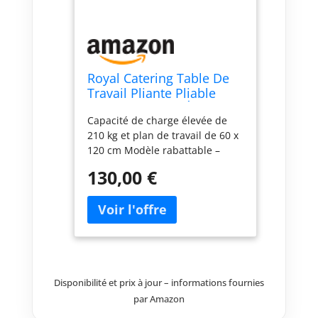
Royal Catering Table De
Travail Pliante Pliable
Professionnelle Établi
Capacité de charge élevée de
Pliant Professionnel
210 kg et plan de travail de 60 x
RCAT-120/60KE (Capacité
120 cm Modèle rabattable –
De 210 kg, Surface De 60
compact et aisé à transporter
x 120 cm, Pieds Réglables
130,00 €
Système à ressorts astucieux –
en Hauteur, INOX)
montage et démontage rapides
Acier inoxydable de qualité —
hygiénique, durable et facile à
nettoyer Stabilité optimale –
pieds réglables en hauteur
Disponibilité et prix à jour – informations fournies
par Amazon