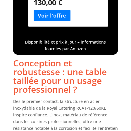
130,00 €
ressorts astucieux – montage et
INOX)
démontage rapides Acier
inoxydable de qualité —
hygiénique, durable et facile à
nettoyer Stabilité optimale – pieds
réglables en hauteur
Disponibilité et prix à jour – informations
fournies par Amazon
Conception et
robustesse : une table
taillée pour un usage
professionnel ?
Dès le premier contact, la structure en acier
inoxydable de la Royal Catering RCAT-120/60KE
inspire confiance. L’inox, matériau de référence
dans les cuisines professionnelles, offre une
résistance notable à la corrosion et facilite l’entretien