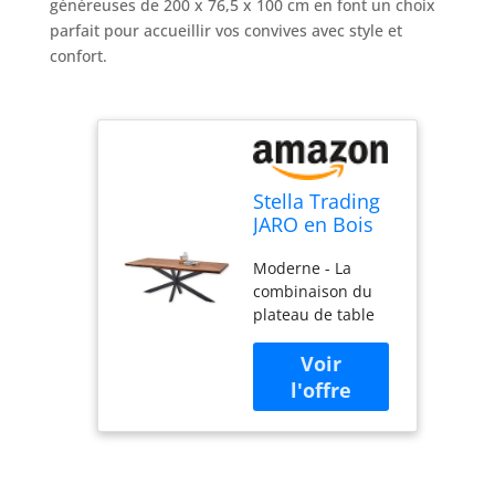
généreuses de 200 x 76,5 x 100 cm en font un choix
parfait pour accueillir vos convives avec style et
confort.
Stella Trading
JARO en Bois
d'acacia
Moderne - La
Massif-Table
combinaison du
qualité
plateau de table
supérieure
massif en bois
avec Structure
d'acacia de 55 mm
en métal en
d'épaisseur et du
Forme d'étoile
cadre en métal en
pour Votre
forme d'étoile crée
Salle à Manger,
une combinaison
200 x 76,5 x
de beauté
100 cm