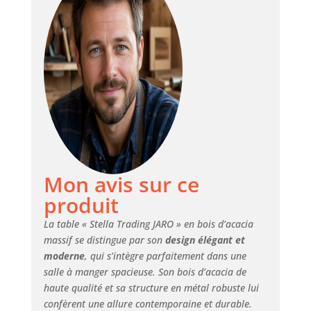
- Le plateau de
table de 55 mm
d'épaisseur en
bois d'acacia
massif avec un
doublement
supplémentaire
est durable et
résistant. Structure
en métal noir en
forme d'étoile pour
plus de stabilité.
Polyvalent - La
Mon avis sur ce
table à manger
produit
s'adapte
parfaitement aux
La table « Stella Trading JARO » en bois d’acacia
styles d'intérieur
massif se distingue par son
design élégant et
rustiques,
moderne
, qui s’intègre parfaitement dans une
modernes et
salle à manger spacieuse. Son bois d’acacia de
classiques. Sa
haute qualité et sa structure en métal robuste lui
beauté naturelle
confèrent une allure contemporaine et durable.
crée une