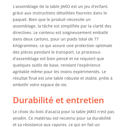
classiques. Sa
L’assemblage de la table JARO est un jeu d’enfant,
beauté naturelle
grâce aux instructions détaillées fournies dans le
crée une
paquet. Bien que le produit nécessite un
atmosphère
assemblage, la tâche est simplifiée par la clarté des
chaleureuse et
directives. Le contenu est soigneusement emballé
s'harmonise avec
dans deux cartons, pour un poids total de 77
différents modèles
kilogrammes, ce qui assure une protection optimale
de chaises.
des pièces pendant le transport. Le processus
Montage facile - La
d’assemblage est bien pensé et ne requiert que
table de salle à
manger est
quelques outils de base, rendant l’expérience
rapidement et
agréable même pour les moins expérimentés. Le
facilement montée
résultat final est une table robuste et stable, prête à
grâce aux
embellir votre espace de vie.
instructions
détaillées et donc
Durabilité et entretien
adaptée aux
débutants.
Le choix du bois d’acacia pour la table JARO n’est pas
Matériel de
anodin. Ce matériau est reconnu pour sa durabilité
montage inclus.
Dimensions (l x H x
et sa résistance aux rayures, ce qui en fait un