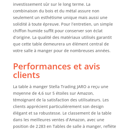
P) : 200 x 76,5 x 100
investissement sûr sur le long terme. La
cm. STELLA
combinaison du bois et du métal assure non
TRADING - Le
seulement un esthétisme unique mais aussi une
mobilier est notre
solidité à toute épreuve. Pour l’entretien, un simple
passion. Nous
chiffon humide suffit pour conserver son éclat
sommes
d’origine. La qualité des matériaux utilisés garantit
synonymes de la
que cette table demeurera un élément central de
meilleure qualité
votre salle à manger pour de nombreuses années.
et c'est la raison
pour laquelle nous
Performances et avis
travaillons
uniquement avec
clients
des fournisseurs
soigneusement
La table à manger Stella Trading JARO a reçu une
sélectionnés et
moyenne de 4,6 sur 5 étoiles sur Amazon,
renommés.
témoignant de la satisfaction des utilisateurs. Les
clients apprécient particulièrement son design
élégant et sa robustesse. Le classement de la table
dans les meilleures ventes d’Amazon, avec une
position de 2 283 en Tables de salle à manger, reflète