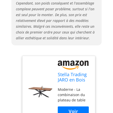
Cependant, son poids conséquent et l’assemblage
atmosphère
complexe peuvent poser problème, surtout si l’on
chaleureuse et
s'harmonise avec
est seul pour la monter. De plus, son prix est
différents modèles
relativement élevé par rapport à des modèles
de chaises.
similaires. Malgré ces inconvénients, elle reste un
Montage facile - La
choix de premier ordre pour ceux qui cherchent à
table de salle à
allier esthétique et solidité dans leur intérieur.
manger est
rapidement et
facilement montée
grâce aux
instructions
détaillées et donc
adaptée aux
Stella Trading
débutants.
JARO en Bois
Matériel de
d'acacia
montage inclus.
Moderne - La
Massif-Table
Dimensions (l x H x
combinaison du
qualité
P) : 200 x 76,5 x 100
plateau de table
supérieure
cm. STELLA
massif en bois
avec Structure
TRADING - Le
d'acacia de 55 mm
en métal en