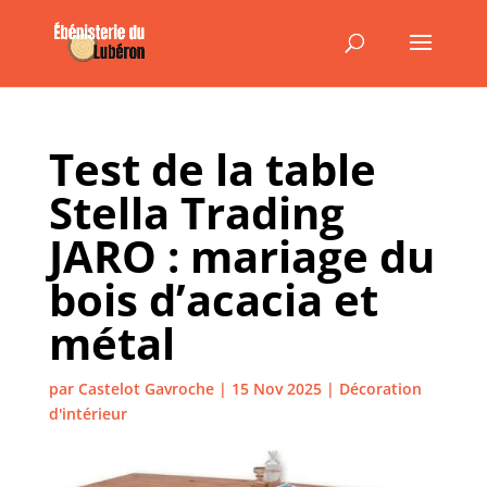
Test de la table
Stella Trading
JARO : mariage du
bois d’acacia et
métal
par
Castelot Gavroche
|
15 Nov 2025
|
Décoration
d'intérieur