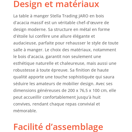
Design et matériaux
naturelle et de
raffinement
industriel. Durable
La table à manger Stella Trading JARO en bois
- Le plateau de
d’acacia massif est un véritable chef-d’œuvre de
table de 55 mm
design moderne. Sa structure en métal en forme
d'épaisseur en
d’étoile lui confère une allure élégante et
bois d'acacia
audacieuse, parfaite pour rehausser le style de toute
massif avec un
salle à manger. Le choix des matériaux, notamment
doublement
le bois d’acacia, garantit non seulement une
supplémentaire
est durable et
esthétique naturelle et chaleureuse, mais aussi une
résistant. Structure
robustesse à toute épreuve. Sa finition de haute
en métal noir en
qualité apporte une touche sophistiquée qui saura
forme d'étoile pour
séduire les amateurs de mobilier design. Avec ses
plus de stabilité.
dimensions généreuses de 200 x 76,5 x 100 cm, elle
Polyvalent - La
peut accueillir confortablement jusqu’à huit
table à manger
convives, rendant chaque repas convivial et
s'adapte
mémorable.
parfaitement aux
styles d'intérieur
Facilité d’assemblage
rustiques,
modernes et