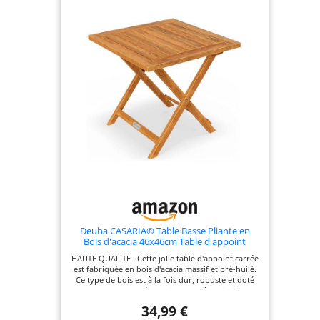
rapidement à portée de main et peut se placer
n'importe où. Après utilisation, il suffit de la plier
pour un rangement rapide et compact. LARGE
SURFACE DE RANGEMENT : Avec ses dimensions
70x70x73 cm (LxlxH), la table en bois offre une
surface de rangement généreuse et idéale pour
recevoir des invités. Résistante, elle supporte des
charges allant jusqu'à 80 kg et peut ainsi accueillir
de grands pots de fleurs. ÉLÉGANCE : Le meuble
est pourvu d'un grain de bois élégant et d'une
coloration d'exception offrant un charme unique
et indéniable à chaque table. Les lattes de son
plateau sont également disposées de manière à ce
que l'eau puisse s'écouler facilement.
Deuba CASARIA® Table Basse Pliante en
Bois d'acacia 46x46cm Table d'appoint
Pliable pour Jardin terrasse Intérieur
HAUTE QUALITÉ : Cette jolie table d'appoint carrée
extérieur
est fabriquée en bois d'acacia massif et pré-huilé.
Ce type de bois est à la fois dur, robuste et doté
d'une longue durée de vie. Il confère ainsi à la
table pliante une finition de haute qualité.
34,99 €
ELÉGANTE : Le bois d'acacia est un matériau