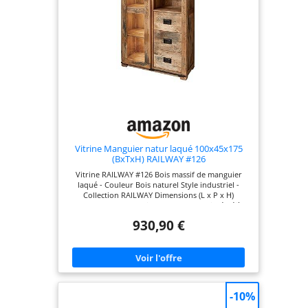
Vitrine Manguier natur laqué 100x45x175
(BxTxH) RAILWAY #126
Vitrine RAILWAY #126 Bois massif de manguier
laqué - Couleur Bois naturel Style industriel -
Collection RAILWAY Dimensions (L x P x H)
100x45x175 cm - Poids 88 kg Meuble livré déjà
monté Pour les marchandises expédiées, la
930,90 €
livraison s'effectue jusqu'au bord du trottoir.
-10%