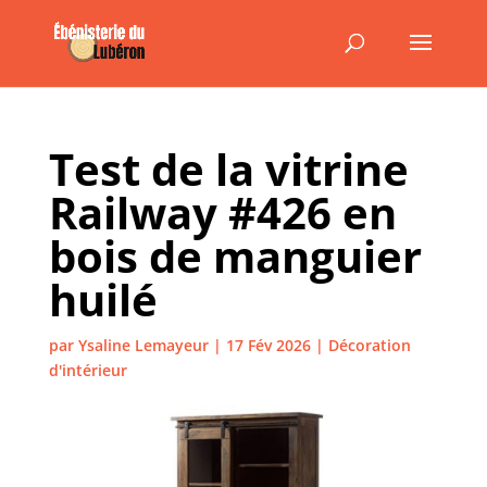
Test de la vitrine
Railway #426 en
bois de manguier
huilé
par
Ysaline Lemayeur
|
17 Fév 2026
|
Décoration
d'intérieur