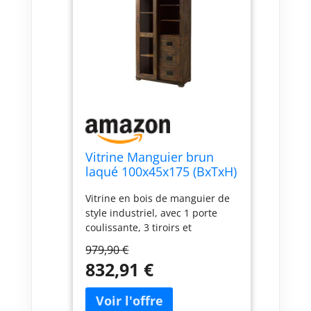
Vitrine Manguier brun
laqué 100x45x175 (BxTxH)
RAILWAY #426
Vitrine en bois de manguier de
style industriel, avec 1 porte
coulissante, 3 tiroirs et
plusieurs compartiments
979,90 €
Matériaux de très grande
832,91 €
qualité, associant bois de
manguier massif et métal
texture intéressante : bois avec