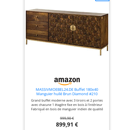
MASSIVMOEBEL24.DE Buffet 180x40
Manguier huilé Brun Diamond #210
Grand buffet moderne avec 3 tiroirs et 2 portes
avec chacune 1 étagère fixe en bois à l'intérieur
Fabriqué en bois de manguier indien de qualité
supérieure avec une structure en fer massif
999,90 €
180x40x77 cm (LxPxH) - livré monté Qualité : chez
MASSIVMOEBEL24.DE nous attachons une grande
899,91 €
importance à la qualité et à la durabilité. Ainsi,