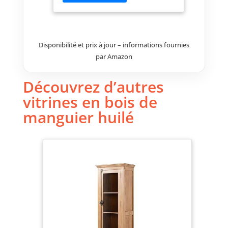
marques de rabotage visibles,
sous un vernis brun Découvrir
tous les meubles de la gamme
RAILWAY Pour les marchandises
Disponibilité et prix à jour – informations fournies
expédiées, la livraison s'effectue
jusqu'au bord du trottoir.
par Amazon
Découvrez d’autres
vitrines en bois de
manguier huilé