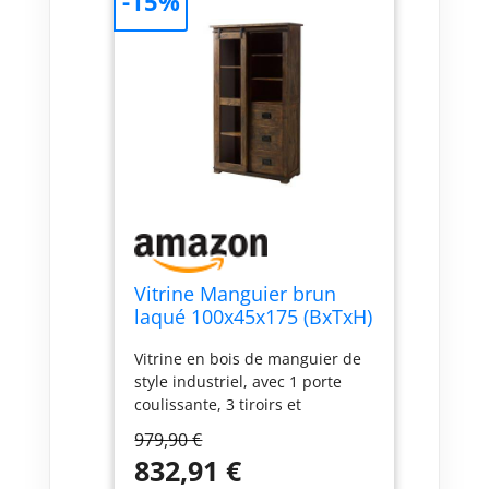
-15%
Vitrine Manguier brun
laqué 100x45x175 (BxTxH)
RAILWAY #426
Vitrine en bois de manguier de
style industriel, avec 1 porte
coulissante, 3 tiroirs et
plusieurs compartiments
979,90 €
Matériaux de très grande
832,91 €
qualité, associant bois de