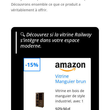
Découvrons ensemble ce que ce produit a
véritablement à offrir.
🔍
Découvrez si la vitrine Railway
s’intègre dans votre espace
moderne.
-15%
Vitrine
Manguier brun
laqué
Vitrine en bois de
100x45x175
manguier de style
(BxTxH)
industriel, avec 1
RAILWAY #426
porte coulissante,
979,90 €