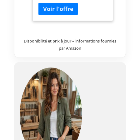
manguier massif et métal
texture intéressante : bois avec
marques de rabotage visibles,
sous un vernis brun Découvrir
tous les meubles de la gamme
RAILWAY Pour les marchandises
Disponibilité et prix à jour – informations fournies
expédiées, la livraison s'effectue
jusqu'au bord du trottoir.
par Amazon