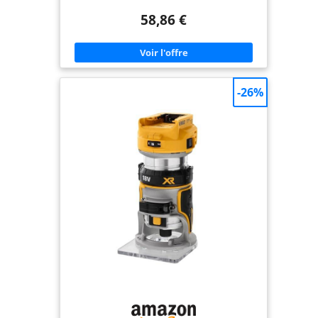
Ergonomic and Convenient Design: Aluminum
58,86 €
body, rubber coated surface ensuring
comfortable grip and easy to control. ▶
POWERFUL & SPEED ADJUSTABLE: 220-240V 50Hz
710W all-copper motor with variable speed from
13,000 to 33,000 RPM can provide great power for
the toughest carpentry applications. ▶ Versatility:
Compatible with 1/4 ”3/8 '', 6 mm and 8 mm
-26%
cutters. Multifunction carpentry tool for the work
of the router, mower, trimmer, plunge. ▶ More
accessories offered: 1 × straight guide, 1 × curved
edge guide, 3 × chuck, 5 × bur (1/4 ''), 2 × carbon
brushes, 1 × wrench, 1 × lever, 1 × dust extractor.