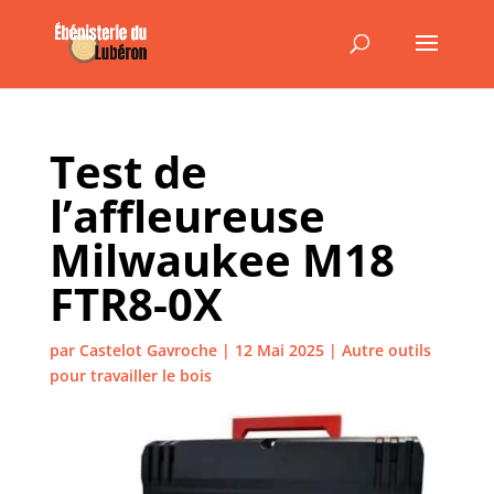
Test de
l’affleureuse
Milwaukee M18
FTR8-0X
par
Castelot Gavroche
|
12 Mai 2025
|
Autre outils
pour travailler le bois