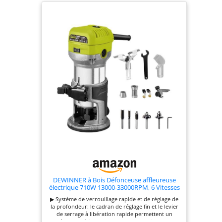
DEWINNER à Bois Défonceuse affleureuse
électrique 710W 13000-33000RPM, 6 Vitesses
Variables, 3 Pinces de 1/4" 6mm &8mm,
▶ Système de verrouillage rapide et de réglage de
profession plastifieuse avec Accessoires
la profondeur: le cadran de réglage fin et le levier
de serrage à libération rapide permettent un
réglage précis de la profondeur d'usinage. ▶