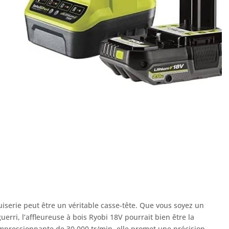
uiserie peut être un véritable casse-tête. Que vous soyez un
erri, l’affleureuse à bois Ryobi 18V pourrait bien être la
 impressionnante de 30 000 tr/min, elle promet une précision