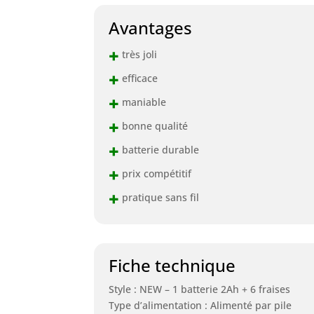
Avantages
+
très joli
+
efficace
+
maniable
+
bonne qualité
+
batterie durable
+
prix compétitif
+
pratique sans fil
Fiche technique
Style : NEW – 1 batterie 2Ah + 6 fraises
Type d’alimentation : Alimenté par pile