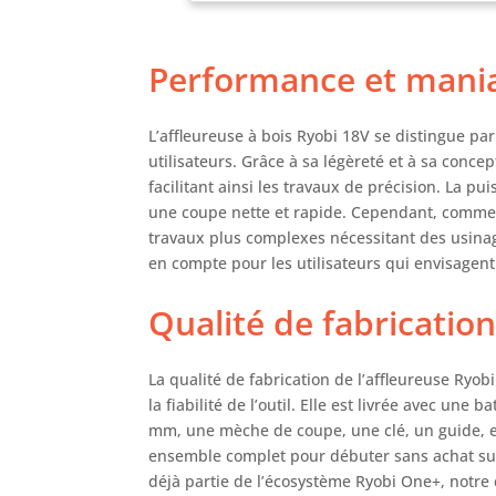
antic
batte
2A. S
Performance et mania
Les e
la d
L’affleureuse à bois Ryobi 18V se distingue par
utilisateurs. Grâce à sa légèreté et à sa conc
facilitant ainsi les travaux de précision. La p
une coupe nette et rapide. Cependant, comme le
travaux plus complexes nécessitant des usinag
en compte pour les utilisateurs qui envisagen
Qualité de fabrication
La qualité de fabrication de l’affleureuse Ryobi
la fiabilité de l’outil. Elle est livrée avec un
mm, une mèche de coupe, une clé, un guide, et
ensemble complet pour débuter sans achat sup
déjà partie de l’écosystème Ryobi One+, notre c