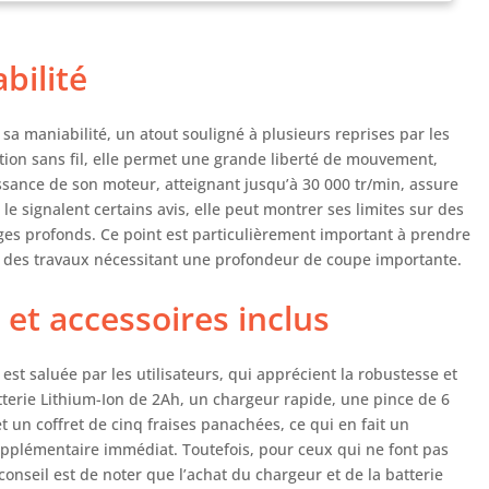
hoc. Contenu du paquet : ce produit RYOBI comprend 1
rie 18 Volts ONE+ 2 Ah Lithium-Ion et d'un chargeur rapide
et de 5 fraises 6mm pour fraises à bords et défonceuses
bilité
mbouts sont compatibles avec la fraise à bords R18TR-0 et
éfonceuse RRT1600-K
 sa maniabilité, un atout souligné à plusieurs reprises par les
eption sans fil, elle permet une grande liberté de mouvement,
uissance de son moteur, atteignant jusqu’à 30 000 tr/min, assure
 signalent certains avis, elle peut montrer ses limites sur des
es profonds. Ce point est particulièrement important à prendre
t des travaux nécessitant une profondeur de coupe importante.
 et accessoires inclus
 est saluée par les utilisateurs, qui apprécient la robustesse et
e batterie Lithium-Ion de 2Ah, un chargeur rapide, une pince de 6
 un coffret de cinq fraises panachées, ce qui en fait un
plémentaire immédiat. Toutefois, pour ceux qui ne font pas
onseil est de noter que l’achat du chargeur et de la batterie