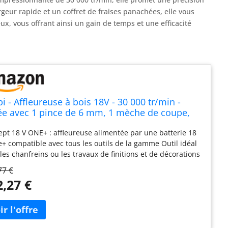
rgeur rapide et un coffret de fraises panachées, elle vous
x, vous offrant ainsi un gain de temps et une efficacité
i - Affleureuse à bois 18V - 30 000 tr/min -
ée avec 1 pince de 6 mm, 1 mèche de coupe,
 guide - 1 batterie 2Ah, 1 chargeur rapide et 1
pt 18 V ONE+ : affleureuse alimentée par une batterie 18
ret de 5 fraises panachées (6mm)
+ compatible avec tous les outils de la gamme Outil idéal
les chanfreins ou les travaux de finitions et de décorations
pt 18V ONE+ : alimentez ce modèle et tous vos appareils
77 €
tils de bricolage et de jardinage avec la même batterie
2,27 €
plus de 200 outils. Ces batteries sont sans effet de
re, fonctionnent avec la technologie Lithium+ IntelliCell.
 délivrent pleine puissance jusqu’à ce que la batterie soit
 évitent la surcharge et la surchauffe et sont renforcées