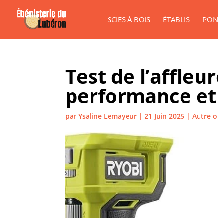
SCIES À BOIS
ÉTABLIS
PON
Test de l’affleu
performance et 
par
Ysaline Lemayeur
|
21 Juin 2025
|
Autre ou