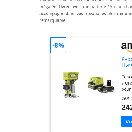
inégalée. Livrée avec une batterie 2Ah, un cha
accompagne dans vos travaux les plus minutieu
remarquable.
-8%
Ryob
Livr
clé,
Conce
coff
V One
pour 
Conce
263,
et ou
24
pour 
mémoi
Elles
vide,