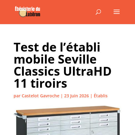
Test de l’établi
mobile Seville
Classics UltraHD
11 tiroirs
par
Castelot Gavroche
|
23 Juin 2026
|
Établis