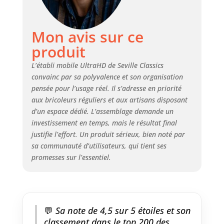
quatre hauteurs prédéfinies.
CONCEPTION MOBILE – Quatre
roues robustes de 12,7 cm et
Mon avis sur ce
deux poignées en acier
inoxydable pour une mobilité
produit
aisée. CAPACITÉ DE CHARGE –
L’établi mobile UltraHD de Seville Classics
Capacité totale : 227 kg (13,6 kg
par tiroir).
convainc par sa polyvalence et son organisation
pensée pour l’usage réel. Il s’adresse en priorité
aux bricoleurs réguliers et aux artisans disposant
d’un espace dédié. L’assemblage demande un
investissement en temps, mais le résultat final
justifie l’effort. Un produit sérieux, bien noté par
sa communauté d’utilisateurs, qui tient ses
promesses sur l’essentiel.
💬
Sa note de 4,5 sur 5 étoiles et son
classement dans le top 200 des