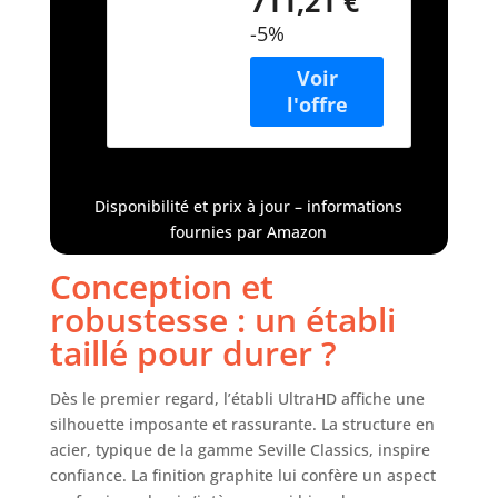
711,21 €
poignées). ONZE
50,8 x 95,2 cm,
TIROIRS DOUBLÉS
Graphite
-5%
– Comprend neuf
petits tiroirs (48,9
cm l x 47 cm p x 7
cm h, intérieur),
un tiroir moyen
(48,9 cm l x 47 cm
p x 12 cm h,
Disponibilité et prix à jour – informations
intérieur) et un
fournies par Amazon
grand (48,9 cm l x
47 cm p x 27,3 cm
Conception et
h, intérieur).
PLATEAU EN BOIS
robustesse : un établi
MASSIF – Plateau
taillé pour durer ?
en bois de hêtre
de 3,8 cm avec
Dès le premier regard, l’établi UltraHD affiche une
finition en
polyuréthane.
silhouette imposante et rassurante. La structure en
CONSTRUCTION
acier, typique de la gamme Seville Classics, inspire
ROBUSTE – Acier
confiance. La finition graphite lui confère un aspect
plein avec