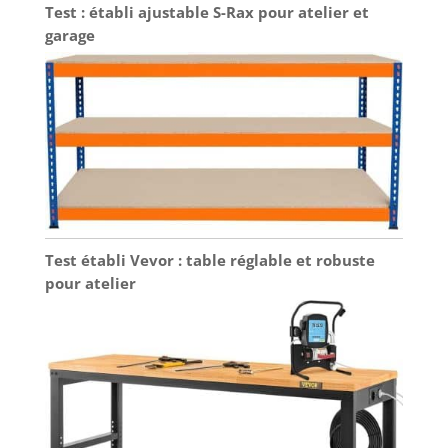
Test : établi ajustable S-Rax pour atelier et
supplémentaire pour vos outils. Une clé plate
assortie est incluse dans la livraison.
garage
Test établi Vevor : table réglable et robuste
pour atelier