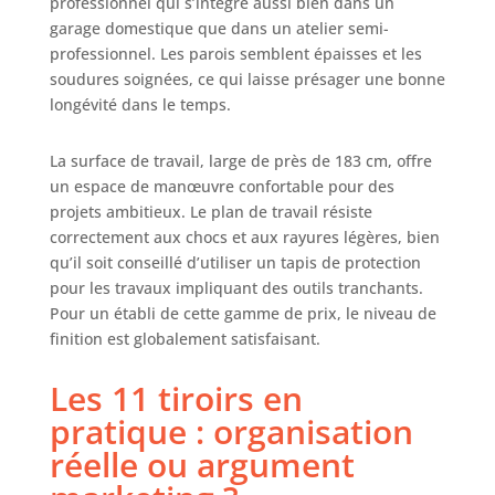
professionnel qui s’intègre aussi bien dans un
revêtement en
garage domestique que dans un atelier semi-
poudre pour une
professionnel. Les parois semblent épaisses et les
durabilité
soudures soignées, ce qui laisse présager une bonne
professionnelle.
longévité dans le temps.
Quatre pare-chocs
d’angle inclus
pour une
La surface de travail, large de près de 183 cm, offre
protection
un espace de manœuvre confortable pour des
renforcée. ACIER
projets ambitieux. Le plan de travail résiste
INOXYDABLE
correctement aux chocs et aux rayures légères, bien
PROTÉGÉ –
qu’il soit conseillé d’utiliser un tapis de protection
Revêtement
pour les travaux impliquant des outils tranchants.
UltraGuard anti-
Pour un établi de cette gamme de prix, le niveau de
traces sur les
finition est globalement satisfaisant.
portes et les
façades de tiroir
Les 11 tiroirs en
en acier
inoxydable.
pratique : organisation
FERMETURE
réelle ou argument
SÉCURISÉE – Le
meuble se