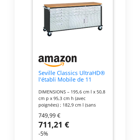
Seville Classics UltraHD®
l'établi Mobile de 11
tiroirs, pour Garage,
DIMENSIONS – 195,6 cm l x 50,8
Bureau, Atelier, 182,9 x
cm p x 95,3 cm h (avec
50,8 x 95,2 cm, Graphite
poignées) ; 182,9 cm l (sans
poignées). ONZE TIROIRS
749,99 €
DOUBLÉS – Comprend neuf
711,21 €
petits tiroirs (48,9 cm l x 47 cm p
x 7 cm h, intérieur), un tiroir
-5%
moyen (48,9 cm l x 47 cm p x 12