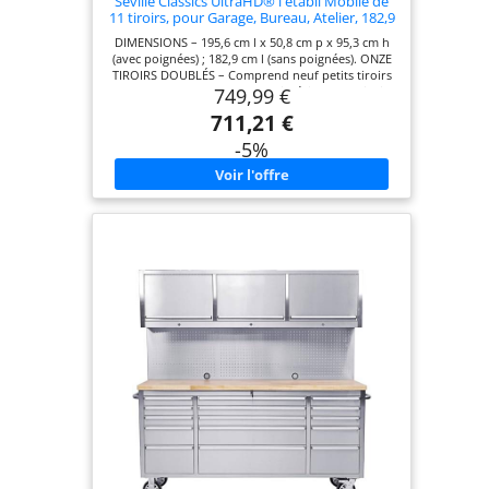
Seville Classics UltraHD® l'établi Mobile de
11 tiroirs, pour Garage, Bureau, Atelier, 182,9
x 50,8 x 95,2 cm, Graphite
DIMENSIONS – 195,6 cm l x 50,8 cm p x 95,3 cm h
(avec poignées) ; 182,9 cm l (sans poignées). ONZE
TIROIRS DOUBLÉS – Comprend neuf petits tiroirs
749,99 €
(48,9 cm l x 47 cm p x 7 cm h, intérieur), un tiroir
moyen (48,9 cm l x 47 cm p x 12 cm h, intérieur) et
711,21 €
un grand (48,9 cm l x 47 cm p x 27,3 cm h,
intérieur). PLATEAU EN BOIS MASSIF – Plateau en
-5%
bois de hêtre de 3,8 cm avec finition en
polyuréthane. CONSTRUCTION ROBUSTE – Acier
plein avec revêtement en poudre pour une
durabilité professionnelle. Quatre pare-chocs
d’angle inclus pour une protection renforcée.
ACIER INOXYDABLE PROTÉGÉ – Revêtement
UltraGuard anti-traces sur les portes et les façades
de tiroir en acier inoxydable. FERMETURE
SÉCURISÉE – Le meuble se verrouille entièrement
(2 clés incluses). ÉTAGÈRE RÉGLABLE – Comprend
une étagère en acier massif, amovible et réglable
sur quatre hauteurs prédéfinies. CONCEPTION
MOBILE – Quatre roues robustes de 12,7 cm et
deux poignées en acier inoxydable pour une
mobilité aisée. CAPACITÉ DE CHARGE – Capacité
totale : 227 kg (13,6 kg par tiroir).