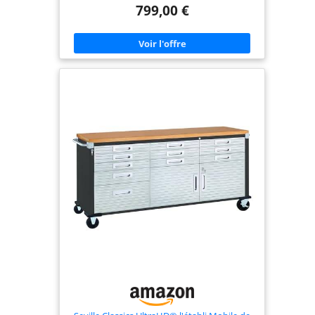
bois massif XL inclus : le chariot est équipé d'un
799,00 €
grand plan de travail en bois massif XL qui offre
beaucoup d'espace pour différents travaux. Tiroirs
à roulement fluide et silencieux : les glissières
pour charges lourdes sont à double roulement à
billes, ce qui permet une ouverture et une
fermeture silencieuses, idéales pour un travail en
douceur. Excellente mobilité avec frein de
maintien : Les roues à forte capacité de charge
garantissent une haute mobilité, même sous une
lourde charge. En outre, les roues avant sont
équipées de freins de maintien pour garantir un
maintien sûr. Espace de rangement maximal de
qualité industrielle : ce chariot d'atelier offre un
espace de rangement important de qualité
industrielle et une finition précise, parfait pour les
applications professionnelles.