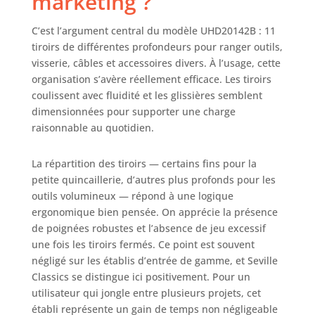
marketing ?
verrouille
entièrement (2
C’est l’argument central du modèle UHD20142B : 11
clés incluses).
tiroirs de différentes profondeurs pour ranger outils,
ÉTAGÈRE
visserie, câbles et accessoires divers. À l’usage, cette
RÉGLABLE –
organisation s’avère réellement efficace. Les tiroirs
Comprend une
étagère en acier
coulissent avec fluidité et les glissières semblent
massif, amovible
dimensionnées pour supporter une charge
et réglable sur
raisonnable au quotidien.
quatre hauteurs
prédéfinies.
La répartition des tiroirs — certains fins pour la
CONCEPTION
petite quincaillerie, d’autres plus profonds pour les
MOBILE – Quatre
outils volumineux — répond à une logique
roues robustes de
ergonomique bien pensée. On apprécie la présence
12,7 cm et deux
poignées en acier
de poignées robustes et l’absence de jeu excessif
inoxydable pour
une fois les tiroirs fermés. Ce point est souvent
une mobilité
négligé sur les établis d’entrée de gamme, et Seville
aisée. CAPACITÉ
Classics se distingue ici positivement. Pour un
DE CHARGE –
utilisateur qui jongle entre plusieurs projets, cet
Capacité totale :
établi représente un gain de temps non négligeable