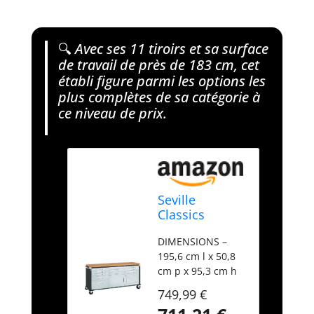
🔍
Avec ses 11 tiroirs et sa surface
de travail de près de 183 cm, cet
établi figure parmi les options les
plus complètes de sa catégorie à
ce niveau de prix.
Seville
Classics
UltraHD®
DIMENSIONS –
l'établi Mobile
195,6 cm l x 50,8
de 11 tiroirs,
cm p x 95,3 cm h
pour Garage,
(avec poignées) ;
Bureau,
749,99 €
182,9 cm l (sans
Atelier, 182,9 x