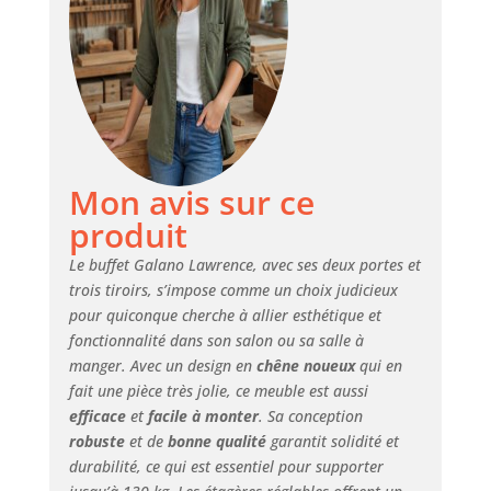
d'espace pour
répondre à tous
vos besoins. Les 2
portes avec
étagères réglables
et les 3 tiroirs
offrent des
possibilités
d'organisation
Mon avis sur ce
infinies. Matériau
produit
durable : Ce buffet
est fabriqué à
Le buffet Galano Lawrence, avec ses deux portes et
partir d'une
trois tiroirs, s’impose comme un choix judicieux
combinaison de
pour quiconque cherche à allier esthétique et
bois d'ingénierie
fonctionnalité dans son salon ou sa salle à
avec une belle
manger. Avec un design en
chêne noueux
qui en
variation de
fait une pièce très jolie, ce meuble est aussi
couleur de grain
efficace
et
facile à monter
. Sa conception
de bois naturel,
robuste
et de
bonne qualité
garantit solidité et
assurant la
durabilité et la
durabilité, ce qui est essentiel pour supporter
longévité. Sécurité