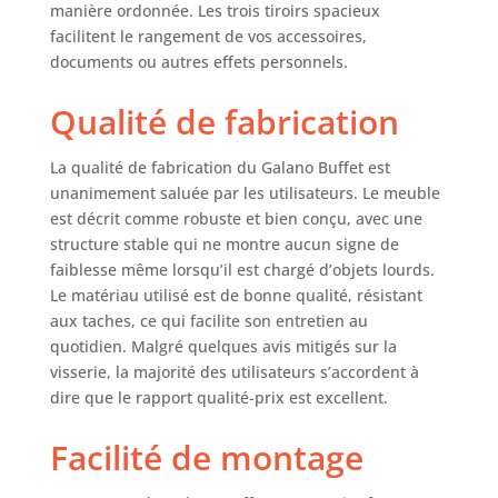
et les 3 tiroirs
manière ordonnée. Les trois tiroirs spacieux
offrent des
facilitent le rangement de vos accessoires,
possibilités
documents ou autres effets personnels.
d'organisation
infinies. Matériau
Qualité de fabrication
durable : Ce buffet
est fabriqué à
La qualité de fabrication du Galano Buffet est
partir d'une
combinaison de
unanimement saluée par les utilisateurs. Le meuble
bois d'ingénierie
est décrit comme robuste et bien conçu, avec une
avec une belle
structure stable qui ne montre aucun signe de
variation de
faiblesse même lorsqu’il est chargé d’objets lourds.
couleur de grain
Le matériau utilisé est de bonne qualité, résistant
de bois naturel,
aux taches, ce qui facilite son entretien au
assurant la
quotidien. Malgré quelques avis mitigés sur la
durabilité et la
visserie, la majorité des utilisateurs s’accordent à
longévité. Sécurité
dire que le rapport qualité-prix est excellent.
garantie : Ce buffet
est fabriqué à
Facilité de montage
partir d'une
structure
résistante au