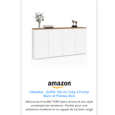
latéral est équipé d'une étagère réglable en
hauteur, vous permettant d'adapter l'espace de
rangement en fonction de la taille de vos objets et
accessoires. Construction Solide et Facile
d'Entretien : Fabriqué en MDF de haute qualité, ce
meuble rangement est extrêmement stable et
résistant aux déformations. Sa surface lisse est
résistante à l'humidité et aux taches, ce qui permet
de nettoyer facilement la poussière et les saletés
d'un simple coup de chiffon humide. Détails en
Métal et Pieds Surélevés : Les tiroirs et les portes
sont équipés de poignées en métal allongées pour
une prise en main confortable. Soutenu par 5
pieds robustes en tubes de fer, ce buffet bas
assure un maintien parfait, répartit le poids
uniformément et protège le meuble de l'humidité
du sol. Dimensions Idéales et Montage en 2 Colis :
Avec ses dimensions généreuses de 160 x 40 x 80,5
cm, cette commode salon offre une capacité de
charge impressionnante de 75 kg. Veuillez noter
que le produit est expédié en 2 colis ; assurez-
vous de bien avoir reçu les deux avant de
commencer le montage.
IDMarket - Buffet 160 cm Toby 4 Portes
Blanc et Plateau Bois
Découvrez le buffet TOBY blanc et bois et son style
contemporain tendance ! Parfait pour une
ambiance moderne et un espace de vie bien rangé
! Doté de nombreux rangements : 4 placards