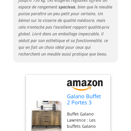
jusqu’à 130 kg. Les étagères réglables offrent un
garantie : Ce buffet
espace de rangement
spacieux
, bien que le meuble
est fabriqué à
puisse paraître un peu petit pour certains. Un
partir d'une
bémol sur la visserie de qualité médiocre, mais
structure
cela n’entache pas l’excellent rapport qualité-prix
résistante au
global. Livré dans un emballage impeccable, il
gauchissement
séduit par son esthétique et sa fonctionnalité, ce
pour une
qui en fait un choix idéal pour ceux qui
construction
recherchent un meuble aussi pratique que beau.
durable et sans
secousses,
protégeant ainsi
votre famille des
risques potentiels.
L'installation est
un jeu d'enfant : ce
Galano Buffet
buffet est conçu
2 Portes 3
pour un
tiroirs
assemblage simple
Buffet Galano
Lawrence -
et sans effort, avec
Lawrence : Les
Meuble Buffet
des instructions
buffets Galano
pour Salle à
claires qui