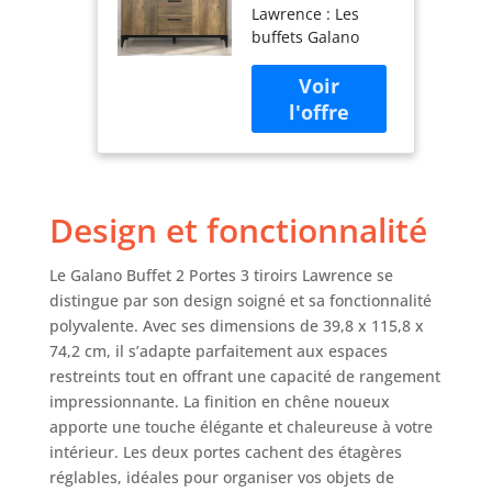
Lawrence : Les
Meuble Buffet
buffets Galano
pour Salle à
mesurent 115,8 x
Manger et
39,8 x 74,2 cm (L x
Salon avec
P x H) et sont
étagères
conçus pour
réglables -
s'adapter à toutes
Chêne noueux
les maisons et à
tous les styles de
Design et fonctionnalité
vie. De grands
rangements
polyvalents : des
Le Galano Buffet 2 Portes 3 tiroirs Lawrence se
rangements
distingue par son design soigné et sa fonctionnalité
polyvalents qui
polyvalente. Avec ses dimensions de 39,8 x 115,8 x
offrent
74,2 cm, il s’adapte parfaitement aux espaces
suffisamment
restreints tout en offrant une capacité de rangement
d'espace pour
impressionnante. La finition en chêne noueux
répondre à tous
apporte une touche élégante et chaleureuse à votre
vos besoins. Les 2
portes avec
intérieur. Les deux portes cachent des étagères
étagères réglables
réglables, idéales pour organiser vos objets de