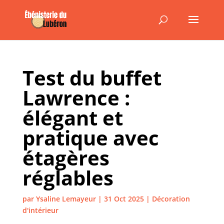
Test du buffet
Lawrence :
élégant et
pratique avec
étagères
réglables
par
Ysaline Lemayeur
|
31 Oct 2025
|
Décoration
d'intérieur