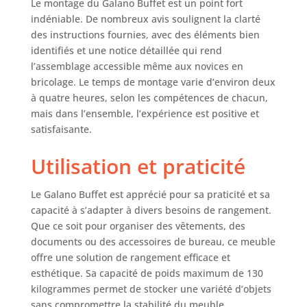
Le montage du Galano Buffet est un point fort
gauchissement
indéniable. De nombreux avis soulignent la clarté
pour une
des instructions fournies, avec des éléments bien
construction
identifiés et une notice détaillée qui rend
durable et sans
l’assemblage accessible même aux novices en
secousses,
bricolage. Le temps de montage varie d’environ deux
protégeant ainsi
à quatre heures, selon les compétences de chacun,
votre famille des
mais dans l’ensemble, l’expérience est positive et
risques potentiels.
L'installation est
satisfaisante.
un jeu d'enfant : ce
buffet est conçu
Utilisation et praticité
pour un
assemblage simple
Le Galano Buffet est apprécié pour sa praticité et sa
et sans effort, avec
capacité à s’adapter à divers besoins de rangement.
des instructions
Que ce soit pour organiser des vêtements, des
claires qui
documents ou des accessoires de bureau, ce meuble
facilitent le
offre une solution de rangement efficace et
processus. Plan de
paiement
esthétique. Sa capacité de poids maximum de 130
échelonné : Payez
kilogrammes permet de stocker une variété d’objets
par mensualités
sans compromettre la stabilité du meuble.