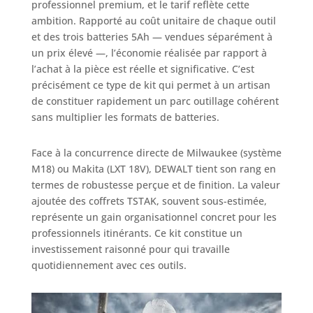
CHARGEURS XR :
professionnel premium, et le tarif reflète cette
Assure une
ambition. Rapporté au coût unitaire de chaque outil
charge facile et
et des trois batteries 5Ah — vendues séparément à
efficace sur toute
un prix élevé —, l’économie réalisée par rapport à
la gamme XR.
l’achat à la pièce est réelle et significative. C’est
FOURNI AVEC : 3
précisément ce type de kit qui permet à un artisan
batteries XR 18 V
de constituer rapidement un parc outillage cohérent
Ah Li-on, 1
sans multiplier les formats de batteries.
chargeur multi-
tension et 2 boîtes
à outils TSTAK
Face à la concurrence directe de Milwaukee (système
ACCESSOIRES
M18) ou Makita (LXT 18V), DEWALT tient son rang en
DISPONIBLES :
termes de robustesse perçue et de finition. La valeur
Découvrez notre
ajoutée des coffrets TSTAK, souvent sous-estimée,
large gamme
représente un gain organisationnel concret pour les
d'accessoires, y
professionnels itinérants. Ce kit constitue un
compris (DT70702-
investissement raisonné pour qui travaille
QZ), (DT20502-QZ)
et (DT70731T-QZ),
quotidiennement avec ces outils.
pour cet outil
spécifique,
vendus