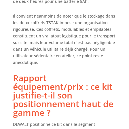
de deux heures pour une batterie 5Ah.
coupes plus
profondes.
RANGEMENT
Il convient néanmoins de noter que le stockage dans
RÉSISTANT : Livré
les deux coffrets TSTAK impose une organisation
avec des boîtes à
rigoureuse. Ces coffrets, modulables et empilables,
outils TSTAK
constituent un vrai atout logistique pour le transport
robustes pour un
sur site, mais leur volume total n’est pas négligeable
rangement
dans un véhicule utilitaire déjà chargé. Pour un
sécurisé et un
utilisateur sédentaire en atelier, ce point reste
transport facile.
anecdotique.
OUTILS DURABLES
: Conçus pour
Rapport
résister aux
conditions
équipement/prix : ce kit
difficiles des
justifie-t-il son
chantiers,
garantissant des
positionnement haut de
performances
gamme ?
durables.
COMPATIBLE AVEC
TOUS LES
DEWALT positionne ce kit dans le segment