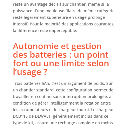
reste un avantage décisif sur chantier, même si la
meilleur contrôle
de la puissance et
puissance d’une meuleuse filaire de même catégorie
de la vitesse, la
reste légèrement supérieure en usage prolongé
rendant
intensif. Pour la majorité des applications courantes,
polyvalente pour
la différence reste imperceptible.
différentes tâches.
PROFONDEUR DE
Autonomie et gestion
COUPE
des batteries : un point
EXCEPTIONNELLE :
La meuleuse
fort ou une limite selon
DCG405 offre une
l’usage ?
profondeur de
coupe excellente,
cruciale pour les
Trois batteries 5Ah, c’est un argument de poids. Sur
tâches nécessitant
un chantier standard, cette configuration permet de
précision et
travailler en continu sans interruption prolongée, à
efficacité,
condition de gérer intelligemment la rotation entre
notamment lors
les accumulateurs et le chargeur fourni. Le chargeur
du travail avec
DCB115 de DEWALT, généralement inclus dans ce
des matériaux
type de kit, assure une recharge complète en moins
nécessitant des