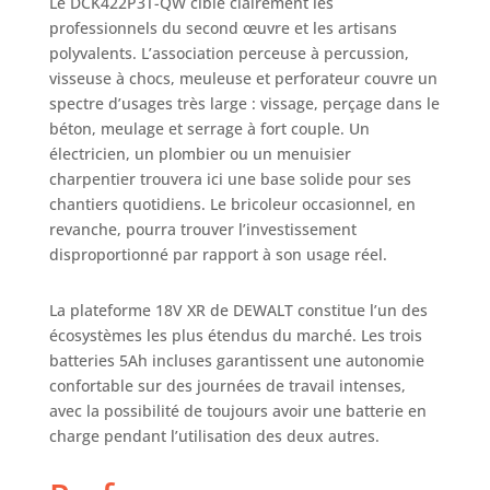
Le DCK422P3T-QW cible clairement les
offrir des
professionnels du second œuvre et les artisans
performances et
polyvalents. L’association perceuse à percussion,
une durabilité
supérieures, vous
visseuse à chocs, meuleuse et perforateur couvre un
assurant de
spectre d’usages très large : vissage, perçage dans le
pouvoir relever les
béton, meulage et serrage à fort couple. Un
tâches les plus
électricien, un plombier ou un menuisier
difficiles avec
charpentier trouvera ici une base solide pour ses
confiance et
chantiers quotidiens. Le bricoleur occasionnel, en
précision. CE KIT
revanche, pourra trouver l’investissement
CONTIENT : 1
disproportionné par rapport à son usage réel.
Perceuse-Visseuse
à Percussion
compact DCD796,
La plateforme 18V XR de DEWALT constitue l’un des
1 Visseuse à chocs
écosystèmes les plus étendus du marché. Les trois
DCF887, 1
batteries 5Ah incluses garantissent une autonomie
Meuleuse 125mm
confortable sur des journées de travail intenses,
DCG405, 1
avec la possibilité de toujours avoir une batterie en
Perforateur SDS-
charge pendant l’utilisation des deux autres.
Plus DCH273, Livré
avec 3 batteries