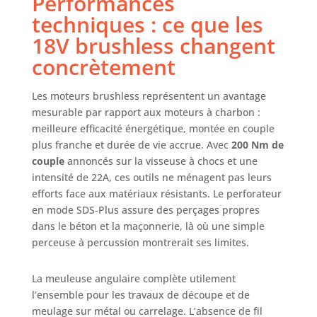
Performances
5Ah, 1 chargeur et
2 coffrets TSTAK,
techniques : ce que les
Moteur Brushless
18V brushless changent
DESIGN
concrètement
ERGONOMIQUE :
Un design
compact, léger et
Les moteurs brushless représentent un avantage
ergonomique
mesurable par rapport aux moteurs à charbon :
assure un confort
meilleure efficacité énergétique, montée en couple
et des
plus franche et durée de vie accrue. Avec
200 Nm de
performances
couple
annoncés sur la visseuse à chocs et une
améliorés
intensité de 22A, ces outils ne ménagent pas leurs
pendant les
efforts face aux matériaux résistants. Le perforateur
périodes
d'utilisation
en mode SDS-Plus assure des perçages propres
prolongées.
dans le béton et la maçonnerie, là où une simple
VISSEUSES À
perceuse à percussion montrerait ses limites.
CHOCS AVEC 3
RÉGLAGES DE
La meuleuse angulaire complète utilement
VITESSE : Cette
l’ensemble pour les travaux de découpe et de
fonctionnalité
meulage sur métal ou carrelage. L’absence de fil
permet un