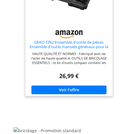
DEKO TZ62 Ensemble d'outils de pièces
Ensemble d'outils manuels généraux pour la
maison avec étui de rangement de boîte à
HAUTE QUALITÉ ET NORMES : Fabriqué avec de
outils en plastique (vert)
l'acier de haute qualité et OUTILS DE BRICOLAGE
ESSENTIELS : ce kit d'outils compact contient les
outils les plus utiles pour les réparations basiques
du bricolage à la maison. Accrocher des tableaux,
26,99 €
ouvrir des boîtes, serrer des vis, c'est le kit de
démarrage parfait pour les réparations à domicile.
Finition chromée polie, résistance, durabilité,
protection anti-corrosion OUTILS DE BRICOLAGE
ESSENTIELS: ce kit d'outils compact contient les
outils les plus utiles pour les réparations de base
du bricolage à la maison. Accrocher des tableaux,
ouvrir des boîtes, serrer des vis, c’est le kit de
démarrage parfait pour les réparations à la
maison FACILE À PORTER ET À STOCKER : logé
dans un étui pratique moulé par soufflage pour
faciliter le stockage et la portabilité de l'outil. Son
intérieur robuste et son organisateur