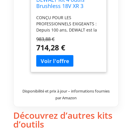
Brushless 18V XR 3
batteries 5Ah,
CONÇU POUR LES
DCK422P3T-QW
PROFESSIONNELS EXIGEANTS :
Depuis 100 ans, DEWALT est la
marque de choix pour les
983,88 €
professionnels exigeants qui
714,28 €
nécessitent des outils
innovants, robustes et conçus
pour durer. Avec un héritage
d'excellence et un avenir
d'innovation continue, les outils
DEWALT sont conçus pour offrir
des performances et une
Disponibilité et prix à jour – informations fournies
durabilité supérieures, vous
assurant de pouvoir relever les
par Amazon
tâches les plus difficiles avec
confiance et précision. CE KIT
Découvrez d’autres kits
CONTIENT : 1 Perceuse-Visseuse
d’outils
à Percussion compact DCD796, 1
Visseuse à chocs DCF887, 1