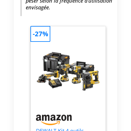
peser selon la fréquence d’utilisation
performances durables.
envisagée.
COMPATIBLE AVEC TOUS LES
CHARGEURS XR : Assure une
charge facile et efficace sur
toute la gamme XR. FOURNI
AVEC : 3 batteries XR 18 V Ah Li-
-27%
on, 1 chargeur multi-tension et
2 boîtes à outils TSTAK
ACCESSOIRES DISPONIBLES :
Découvrez notre large gamme
d'accessoires, y compris
(DT70702-QZ), (DT20502-QZ) et
(DT70731T-QZ), pour cet outil
spécifique, vendus séparément.
DEWALT Kit 4 outils