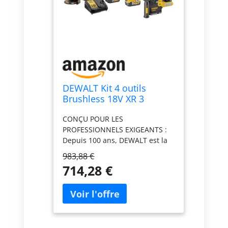
DEWALT Kit 4 outils
Brushless 18V XR 3
batteries 5Ah,
CONÇU POUR LES
DCK422P3T-QW
PROFESSIONNELS EXIGEANTS :
Depuis 100 ans, DEWALT est la
marque de choix pour les
983,88 €
professionnels exigeants qui
714,28 €
nécessitent des outils
innovants, robustes et conçus
pour durer. Avec un héritage
d'excellence et un avenir
d'innovation continue, les outils
DEWALT sont conçus pour offrir