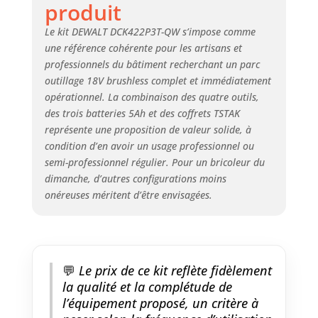
produit
fonctionnalité permet un
meilleur contrôle de la
Le kit DEWALT DCK422P3T-QW s’impose comme
puissance et de la vitesse, la
une référence cohérente pour les artisans et
rendant polyvalente pour
professionnels du bâtiment recherchant un parc
différentes tâches.
outillage 18V brushless complet et immédiatement
PROFONDEUR DE COUPE
EXCEPTIONNELLE : La meuleuse
opérationnel. La combinaison des quatre outils,
DCG405 offre une profondeur
des trois batteries 5Ah et des coffrets TSTAK
de coupe excellente, cruciale
représente une proposition de valeur solide, à
pour les tâches nécessitant
condition d’en avoir un usage professionnel ou
précision et efficacité,
semi-professionnel régulier. Pour un bricoleur du
notamment lors du travail avec
dimanche, d’autres configurations moins
des matériaux nécessitant des
onéreuses méritent d’être envisagées.
coupes plus profondes.
RANGEMENT RÉSISTANT : Livré
avec des boîtes à outils TSTAK
robustes pour un rangement
sécurisé et un transport facile.
💬
Le prix de ce kit reflète fidèlement
OUTILS DURABLES : Conçus pour
la qualité et la complétude de
résister aux conditions difficiles
l’équipement proposé, un critère à
des chantiers, garantissant des