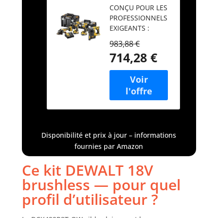
CONÇU POUR LES
XR 3 batteries
PROFESSIONNELS
5Ah,
EXIGEANTS :
DCK422P3T-
Depuis 100 ans,
QW
983,88 €
DEWALT est la
714,28 €
marque de choix
pour les
professionnels
exigeants qui
nécessitent des
outils innovants,
robustes et
conçus pour
Disponibilité et prix à jour – informations
durer. Avec un
fournies par Amazon
héritage
d'excellence et un
Ce kit DEWALT 18V
avenir
brushless — pour quel
d'innovation
continue, les
profil d’utilisateur ?
outils DEWALT
sont conçus pour