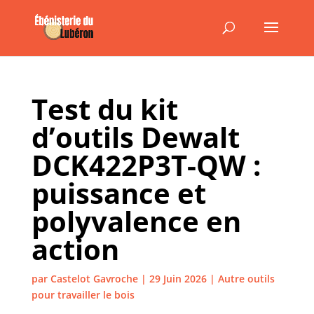
Test du kit
d’outils Dewalt
DCK422P3T-QW :
puissance et
polyvalence en
action
par
Castelot Gavroche
|
29 Juin 2026
|
Autre outils
pour travailler le bois