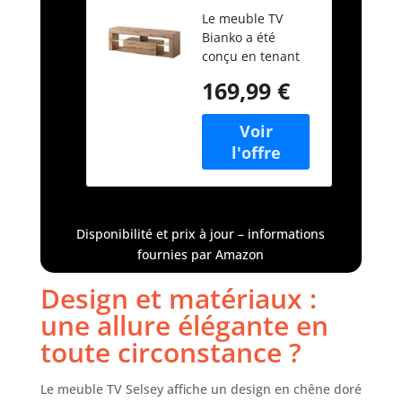
Télévision
Le meuble TV
Debout 140
Bianko a été
cm Salle De
conçu en tenant
Séjour
compte des
Chambre À
169,99 €
besoins des
Coucher
utilisateurs
Chêne
modernes, offrant
Lancelot
ainsi la possibilité
Bianko
de créer un coin
multimédia
impressionnant.
Cette armoire de
Disponibilité et prix à jour – informations
télévision dispose
fournies par Amazon
de quatre
étagères avec des
Design et matériaux :
plateaux en verre
une allure élégante en
ainsi qu'un
compartiment
toute circonstance ?
avec des portes à
façade lisse.
Le meuble TV Selsey affiche un design en chêne doré