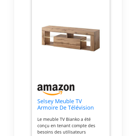
Selsey Meuble TV
Armoire De Télévision
Debout 140 cm Salle De
Le meuble TV Bianko a été
Séjour Chambre À
conçu en tenant compte des
Coucher Chêne Lancelot
besoins des utilisateurs
Bianko