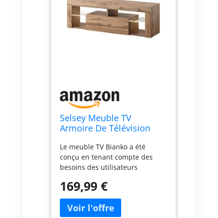
Selsey Meuble TV
Armoire De Télévision
Debout 140 cm Salle De
Le meuble TV Bianko a été
Séjour Chambre À
conçu en tenant compte des
Coucher Chêne Lancelot
besoins des utilisateurs
Bianko
modernes, offrant ainsi la
169,99 €
possibilité de créer un coin
multimédia impressionnant.
Cette armoire de télévision