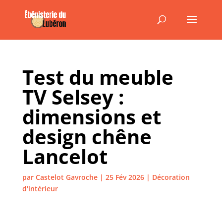
Test du meuble
TV Selsey :
dimensions et
design chêne
Lancelot
par
Castelot Gavroche
|
25 Fév 2026
|
Décoration
d'intérieur