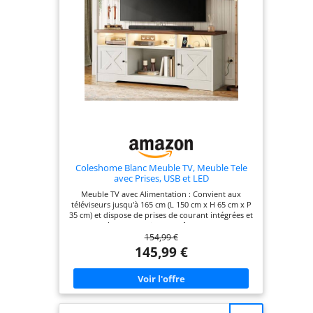
Coleshome Blanc Meuble TV, Meuble Tele
avec Prises, USB et LED
Meuble TV avec Alimentation : Convient aux
téléviseurs jusqu'à 165 cm (L 150 cm x H 65 cm x P
35 cm) et dispose de prises de courant intégrées et
d'un système de gestion des câbles pour garder
154,99 €
vos appareils électroniques chargés et organisés.
Éclairage LED à Changement de couleur : Meuble
145,99 €
tele est équipé de bandes lumineuses LED de
différentes couleurs qui créent une ambiance
dynamique selon votre humeur et optimisent
votre expérience télévisuelle et de divertissement.
Il sert également de meuble de rangement élégant
pour vos photos de famille, figurines, plantes et