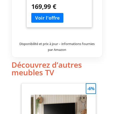
modernes, offrant ainsi la
169,99 €
possibilité de créer un coin
multimédia impressionnant.
Cette armoire de télévision
dispose de quatre étagères avec
des plateaux en verre ainsi
qu'un compartiment avec des
portes à façade lisse.
Disponibilité et prix à jour – informations fournies
par Amazon
Découvrez d’autres
meubles TV
-6%