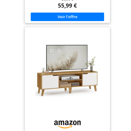
De 40 x 120 x 49 cm, ce meuble TV avec étagères
55,99 €
ouvertes s’intègre facilement dans votre pièce tout
en accueillant des téléviseurs avec écrans jusqu'à
55 pouces [Stabilité renforcée] Avec une structure
en panneaux d’aggloméré, MDF et des pieds en
bois d'hévéa, ce rangement télé bien stable
supporte jusqu’à 100 kg [Conçu pour les câbles]
Une ouverture à l'arrière du meuble vous permet
de faire passer vos cables. En voilà un coin télé
simpliste propre et bien rangé ! [Style Mid-
Century Modern] Ce meuble TV de couleur
marron miel avec pieds inclinés apportera une
ambiance Mid-Century Modern dans votre salon
ou votre chambre