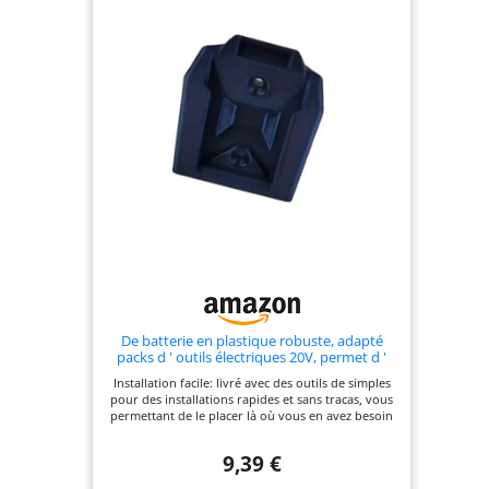
De batterie en plastique robuste, adapté
packs d ' outils électriques 20V, permet d '
économiser de l ' espace dans le Garage, de
Installation facile: livré avec des outils de simples
batterie Transportable
pour des installations rapides et sans tracas, vous
permettant de le placer là où vous en avez besoin
Matériaux: Fabriqué à partir de plastique haute
résistance avec une excellente résistance chocs et
9,39 €
à la pour des durables dans diverses conditions
Utilisation polyvalente: idéal pour les ateliers, les