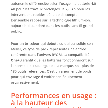
des batteries pour
autonomie différenciée selon l’usage : la batterie 4,0
réduire les temps
Ah pour les travaux prolongés, la 2,0 Ah pour les
d’arrêt et
interventions rapides où le poids compte.
maximiser la
L’ensemble repose sur la technologie lithium-ion,
productivité. ✅
aujourd’hui standard dans les outils sans fil grand
Technologie 18V
public.
One+ : Les outils
fonctionnent avec
la plateforme
Pour un bricoleur qui débute ou qui consolide son
RYOBI One+,
atelier, ce type de pack représente une entrée
assurant une
cohérente dans l’univers RYOBI. La compatibilité
compatibilité
One+
garantit que les batteries fonctionneront sur
totale avec plus
l’ensemble du catalogue de la marque, soit plus de
de 200 outils sans
180 outils référencés. C’est un argument de poids
fil. ✅ Conception
pour qui envisage d’étoffer son équipement
ergonomique et
durable : Chaque
progressivement.
outil est conçu
pour un confort
Performances en usage :
d'utilisation
à la hauteur des
optimal et une
durabilité