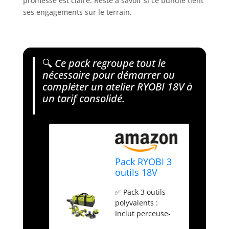
promesse est claire. Reste à savoir si ce bundle tient
ses engagements sur le terrain.
🔍
Ce pack regroupe tout le
nécessaire pour démarrer ou
compléter un atelier RYOBI 18V à
un tarif consolidé.
Pack RYOBI 3
outils 18V
One+ - 2
✅ Pack 3 outils
batteries
polyvalents :
4,0Ah - 2.0Ah -
Inclut perceuse-
1 chargeur -
visseuse,
RCK183A-