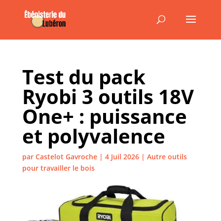
Test du pack
Ryobi 3 outils 18V
One+ : puissance
et polyvalence
par
Castelot Gavroche
|
4 Juil 2026
|
Autre outils
pour travailler le bois