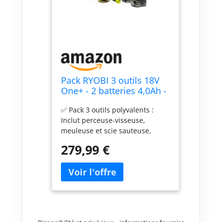
Pack RYOBI 3 outils 18V
One+ - 2 batteries 4,0Ah -
2.0Ah - 1 chargeur -
✅ Pack 3 outils polyvalents :
RCK183A-242SL
Inclut perceuse-visseuse,
meuleuse et scie sauteuse,
parfait pour couvrir tous vos
279,99 €
besoins en bricolage et
rénovation. ✅ Batteries 18V
One+ incluses : Deux batteries
(4,0Ah et 2,0Ah) offrant une
autonomie flexible et une
compatibilité avec toute la
gamme RYOBI 18V One+. ✅