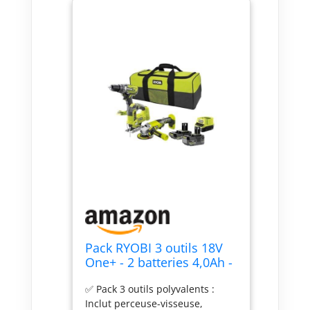
Pack RYOBI 3 outils 18V
One+ - 2 batteries 4,0Ah -
2.0Ah - 1 chargeur -
✅ Pack 3 outils polyvalents :
RCK183A-242SL
Inclut perceuse-visseuse,