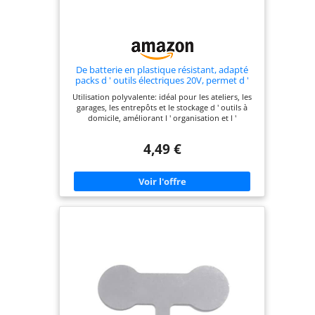
De batterie en plastique résistant, adapté
packs d ' outils électriques 20V, permet d '
économiser de l ' espace dans le garage du
Utilisation polyvalente: idéal pour les ateliers, les
propriétaire de la batterie
garages, les entrepôts et le stockage d ' outils à
domicile, améliorant l ' organisation et l '
accessibilité pour différents utilisateurs
Installation facile: livré avec des outils de simples
4,49 €
pour des installations rapides et sans tracas, vous
permettant de le placer là où vous en avez besoin
Matériaux: Fabriqué à partir de plastique haute
résistance avec une excellente résistance chocs et
à la pour des durables dans diverses conditions
Conception peu encombrante: le maintient vos
batteries organisées et hors du, créant ainsi des
espaces de travail propres et efficaces Forte
compatibilité: spécialement conçu pour les
batteries X 20 V, garantissant un ajustement
parfait et évitant tout glissement ou dommage
pendant l ' utilisation