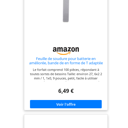
Feuille de soudure pour batterie en
améliorée, bande de en forme de T adaptée
cellules de batterie, Pack d ' outils
Le forfait comprend 100 pièces, répondant à
électriques, bande plaquée 100 pièces
toutes sortes de besoins Taille: environ 27, 6x2 2
mm / 1, 1x0, 9 pouces, petit, facile à utiliser
Fabriqué avec des matériaux de haute qualité,
haute efficacité et bonne stabilité Bonnes de
6,49 €
soudage, tension de traction élevée et faible
résistivité Largement utilisé dans les industries
telles que les batteries nickel-hydrure métallique,
les batteries lithium, les bouchons d ' oreilles, les
outils électriques, les batteries, les batteries
polymères, les batteries électriques et les
instruments, les communications, le vide et les
ampoules spéciales