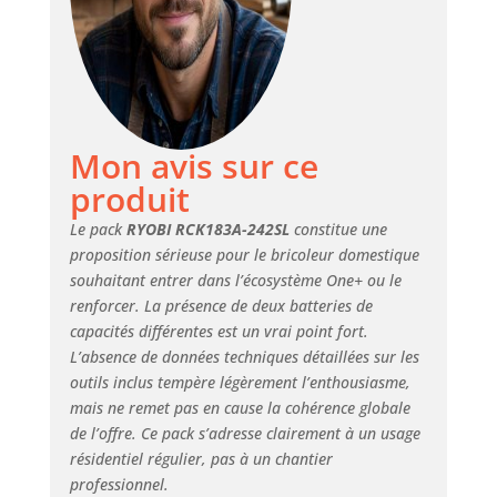
Chaque outil est conçu pour un
confort d'utilisation optimal et
une durabilité renforcée, même
dans des conditions de travail
intensives.
Mon avis sur ce
produit
Le pack
RYOBI RCK183A-242SL
constitue une
proposition sérieuse pour le bricoleur domestique
souhaitant entrer dans l’écosystème One+ ou le
renforcer. La présence de deux batteries de
capacités différentes est un vrai point fort.
L’absence de données techniques détaillées sur les
outils inclus tempère légèrement l’enthousiasme,
mais ne remet pas en cause la cohérence globale
de l’offre. Ce pack s’adresse clairement à un usage
résidentiel régulier, pas à un chantier
professionnel.