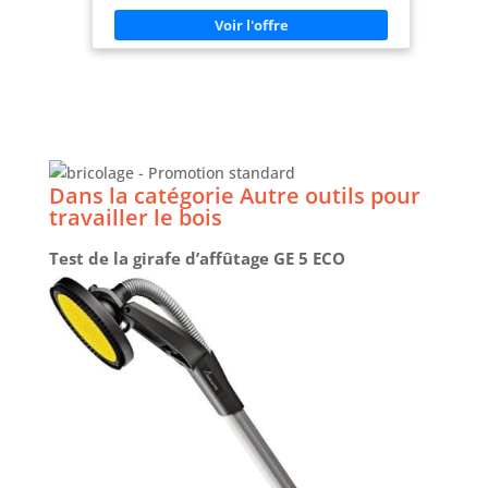
garages, les entrepôts et le stockage d ' outils à
domicile, améliorant l ' organisation et l '
accessibilité pour différents utilisateurs
Conception peu encombrante: le maintient vos
batteries organisées et hors du, créant ainsi des
espaces de travail propres et efficaces Forte
compatibilité: spécialement conçu pour les
batteries X 20 V, garantissant un ajustement
parfait et évitant tout glissement ou dommage
pendant l ' utilisation
Dans la catégorie Autre outils pour
travailler le bois
Test de la girafe d’affûtage GE 5 ECO