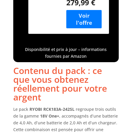
279,99 €
meuleuse et scie
242SL
sauteuse, parfait
pour couvrir tous
vos besoins en
bricolage et
rénovation. ✅
Batteries 18V
One+ incluses :
Disponibilité et prix à jour – informations
Deux batteries
fournies par Amazon
(4,0Ah et 2,0Ah)
offrant une
Contenu du pack : ce
autonomie flexible
que vous obtenez
et une
compatibilité avec
réellement pour votre
toute la gamme
argent
RYOBI 18V One+.
✅ Chargeur
rapide : Le
Le pack
RYOBI RCK183A-242SL
regroupe trois outils
chargeur inclus
de la gamme
18V One+
, accompagnés d’une batterie
permet une
de 4,0 Ah, d’une batterie de 2,0 Ah et d’un chargeur.
recharge rapide
Cette combinaison est pensée pour offrir une