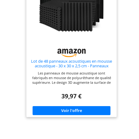
ambiance cosy et raffinée qui s’intègre à tous les
styles contemporains Facile à découper à la taille
souhaitée : pour une flexibilité maximale dans la
conception, il suffit de marquer la ligne de coupe
désirée, d’y appliquer du ruban adhésif et de
découper le long de la ligne.
Lot de 48 panneaux acoustiques en mousse
acoustique - 30 x 30 x 2,5 cm - Panneaux
acoustiques - Panneau d'insonorisation
Les panneaux de mousse acoustique sont
haute densité
fabriqués en mousse de polyuréthane de qualité
supérieure. Le design 3D augmente la surface de
contact entre la plaque d'absorption acoustique et
l'onde sonore, ce qui peut réduire efficacement
39,97 €
l'écho flottant, la réverbération, les ondes
stationnaires, peut réduire efficacement l'écho
flottant, la réverbération, les ondes stationnaires
et les bruits à haute fréquence. Améliorez la
qualité sonore et la clarté, offrez-vous un
environnement calme et confortable. Les plaques
insonorisantes sont constituées d'un nouveau
matériau insonorisant qui est non toxique,
inoffensif et sans substances nocives, et il n'y aura
aucun danger lors d'une utilisation à long terme.