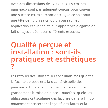
bois insonorisants
Avec des dimensions de 120 x 60 x 1,9 cm, ces
disposent d'un
panneaux sont parfaitement conçus pour couvrir
design autocollant
une surface murale importante. Que ce soit pour
unique avec un
une tête de lit, un salon ou un bureau, leur
adhésif puissant à
application est variée et leur apparence élégante en
l'arrière pour une
fait un ajout idéal pour différents espaces.
installation rapide
et sans tracas.
Qualité perçue et
Matériaux sûrs :
fabriqués à partir
installation : sont-ils
de placage de
pratiques et esthétiques
bois de haute
?
qualité et de
fibres de
polyester, ces
Les retours des utilisateurs sont unanimes quant à
grands panneaux
la facilité de pose et à la qualité visuelle des
muraux
panneaux. L’installation autocollante simplifie
autocollants
grandement la mise en place. Toutefois, quelques
répondent à la
utilisateurs ont souligné des lacunes dans la finition,
norme
notamment concernant l’égalité des lattes et la
environnementale