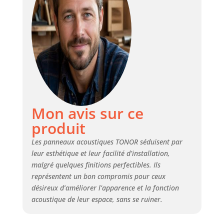
répondent à la norme
environnementale E0. Ils sont
sans danger pour les personnes
de tous âges et les animaux
domestiques et assurent un
environnement sûr. Design
élégant : Avec leur motif rayé
classique et tendance, ces
panneaux muraux en bois
servent également de
Mon avis sur ce
décoration murale et peuvent
produit
être facilement coupés à
différentes tailles, sans affecter
Les panneaux acoustiques TONOR séduisent par
les performances. Idéal pour les
leur esthétique et leur facilité d’installation,
studios d'enregistrement, le
malgré quelques finitions perfectibles. Ils
home cinéma, les salons, les
représentent un bon compromis pour ceux
salles de jeux et les salles de
conférence. Après-achat : nos
désireux d’améliorer l’apparence et la fonction
emballages de panneaux
acoustique de leur espace, sans se ruiner.
muraux aspect bois sont conçus
pour une protection renforcée