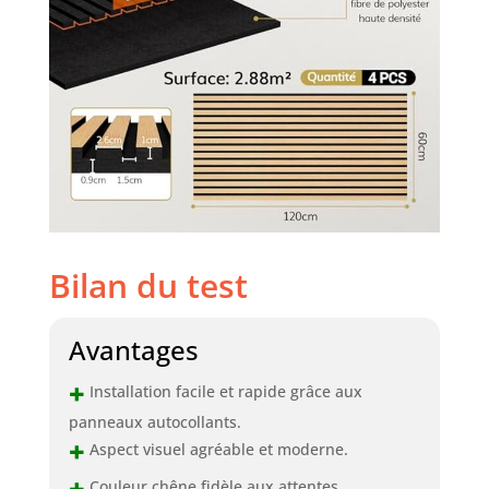
muraux en
imitation bois, nos
ingénieurs
acoustiques
professionnels
pourront analyser
la situation et
vous aider à
résoudre un
problème.
Bilan du test
Avantages
+
Installation facile et rapide grâce aux
panneaux autocollants.
+
Aspect visuel agréable et moderne.
+
Couleur chêne fidèle aux attentes.