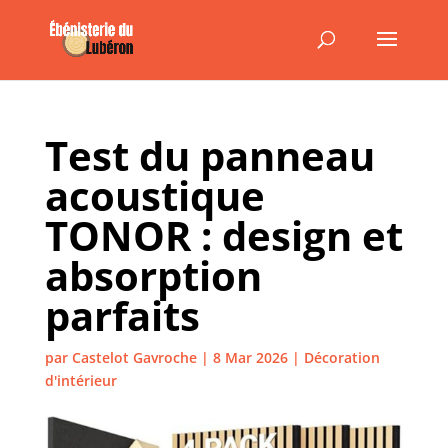
Test du panneau
acoustique
TONOR : design et
absorption
parfaits
par
Castelot Gavroche
|
8 Mar 2026
|
Décoration
d'intérieur