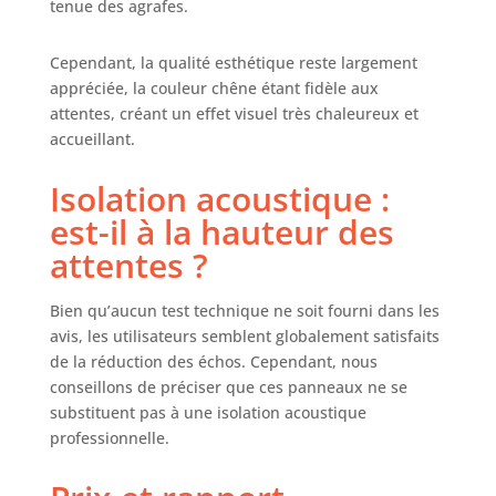
tenue des agrafes.
E0. Ils sont sans
danger pour les
personnes de tous
Cependant, la qualité esthétique reste largement
âges et les
appréciée, la couleur chêne étant fidèle aux
animaux
attentes, créant un effet visuel très chaleureux et
domestiques et
accueillant.
assurent un
environnement
Isolation acoustique :
sûr. Design
élégant : Avec leur
est-il à la hauteur des
motif rayé
attentes ?
classique et
tendance, ces
panneaux muraux
Bien qu’aucun test technique ne soit fourni dans les
en bois servent
avis, les utilisateurs semblent globalement satisfaits
également de
de la réduction des échos. Cependant, nous
décoration murale
conseillons de préciser que ces panneaux ne se
et peuvent être
substituent pas à une isolation acoustique
facilement coupés
professionnelle.
à différentes
tailles, sans
affecter les