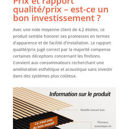
Prix et rapport
performances.
qualité/prix – est-ce un
Idéal pour les
bon investissement ?
studios
d'enregistrement,
Avec une note moyenne client de 4,2 étoiles, ce
le home cinéma,
les salons, les
produit semble honorer ses promesses en termes
salles de jeux et
d’apparence et de facilité d’installation. Le rapport
les salles de
qualité/prix jugé correct par la majorité compense
conférence.
certaines déceptions concernant les finitions.
Après-achat : nos
Convient aux consommateurs recherchant une
emballages de
amélioration esthétique et acoustique sans investir
panneaux muraux
dans des systèmes plus coûteux.
aspect bois sont
conçus pour une
protection
renforcée afin que
le produit reste
intact pendant le
transport. Dès
que vous recevrez
vos panneaux