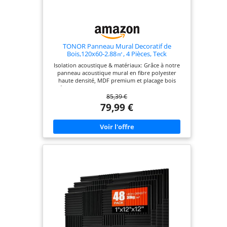
des projets d'isolation phonique de porte ou
revetement mural. DESIGN MODERNE ET ÉLÉGANT:
Redécouvrez l'art de la décoration murale avec
nos panneaux au design contemporain. Que vous
choisissiez chêne, chêne foncé ou ébène, chaque
panneau apporte une touche sophistiquée à votre
TONOR Panneau Mural Decoratif de
déco murale. Idéal pour ceux qui cherchent à
Bois,120x60-2.88㎡, 4 Pièces, Teck
améliorer leur decoration interieur tout en
Isolation acoustique & matériaux: Grâce à notre
bénéficiant d'une isolation acoustique.
panneau acoustique mural en fibre polyester
haute densité, MDF premium et placage bois
véritable, profitez d’une absorption phonique
85,39 €
exceptionnelle. Idéal pour salon ou home cinéma,
il réduit la réverbération et garantit un son pur,
79,99 €
tout en habillant vos murs avec élégance Montage
facile : l’installation est rapide et pratique. Les
panneaux en bois se découpent facilement à la
dimension souhaitée et se fixent avec de la colle
ou des vis. Le kit comprend les panneaux muraux
et les vis (2 panneaux avec 35 vis, 4 panneaux avec
70 vis, 10 panneaux avec 175 vis) Formats &
couverture: Disponible en set de 2 (1,44 m²), 4
(2,88 m²) ou 10 (7,20 m²), chaque panneau mural
décoratif mesure 120 x 60 cm. Une couverture
modulable pour habiller totalement ou
partiellement votre intérieur Design chaleureux &
intemporel: Ces panneaux bois muraux apportent
une touche naturelle et chaleureuse à votre
décoration. Leur veinage authentique sublime le
salon, la chambre ou un couloir, créant une