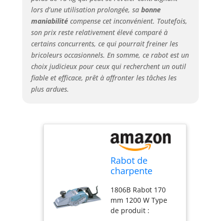
lors d’une utilisation prolongée, sa
bonne
maniabilité
compense cet inconvénient. Toutefois,
son prix reste relativement élevé comparé à
certains concurrents, ce qui pourrait freiner les
bricoleurs occasionnels. En somme, ce rabot est un
choix judicieux pour ceux qui recherchent un outil
fiable et efficace, prêt à affronter les tâches les
plus ardues.
Rabot de
charpente
filaire 1200 W
1806B Rabot 170
170 mm -
mm 1200 W Type
MAKITA 1806B
de produit :
HARDWARE_PLANER