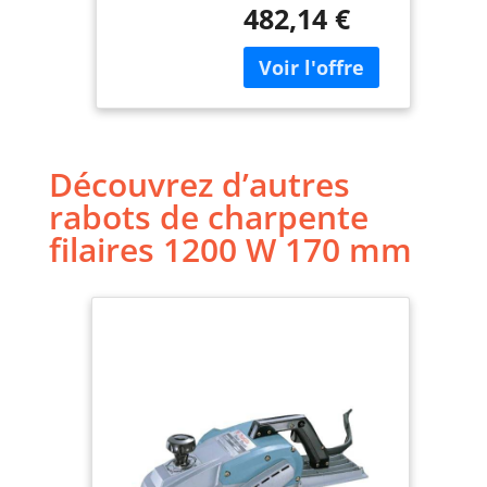
482,14 €
Marque: MAKITA
FRANCE
Découvrez d’autres
rabots de charpente
filaires 1200 W 170 mm