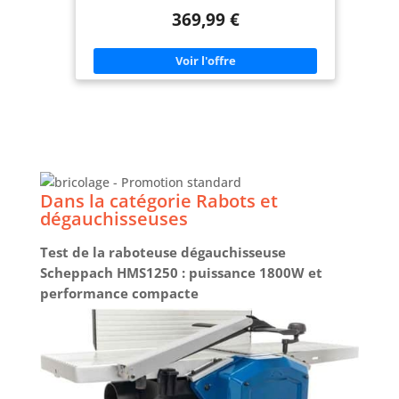
de passage de 120 et 254 mm Deux couteaux de
369,99 €
rabotage HS et une vitesse de rotation des
couteaux de 9000 min-1 pour un rabotage facile et
précis Réglage simple de la hauteur du rabot par
manivelle Guide de dégauchissage avec réglage de
l'angle à 45° pour des angles précis de 90° à 135°
Pieds en caoutchouc amortissant les vibrations
pour une bonne stabilité
Dans la catégorie Rabots et
dégauchisseuses
Test de la raboteuse dégauchisseuse
Scheppach HMS1250 : puissance 1800W et
performance compacte