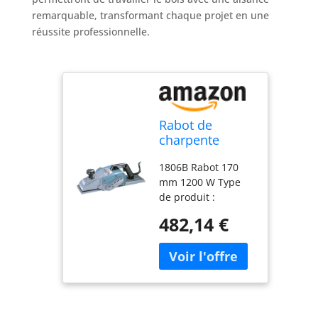
remarquable, transformant chaque projet en une
réussite professionnelle.
Rabot de
charpente
filaire 1200 W
1806B Rabot 170
170 mm -
mm 1200 W Type
MAKITA 1806B
de produit :
HARDWARE_PLANER
482,14 €
Marque: MAKITA
FRANCE