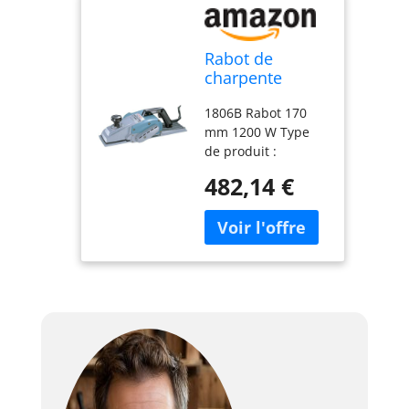
Rabot de
charpente
filaire 1200 W
1806B Rabot 170
170 mm -
mm 1200 W Type
MAKITA 1806B
de produit :
HARDWARE_PLANER
482,14 €
Marque: MAKITA
FRANCE