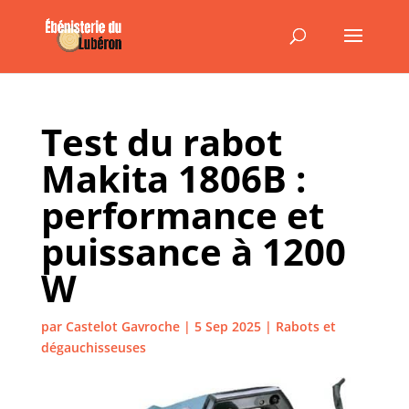
Test du rabot
Makita 1806B :
performance et
puissance à 1200
W
par
Castelot Gavroche
|
5 Sep 2025
|
Rabots et
dégauchisseuses