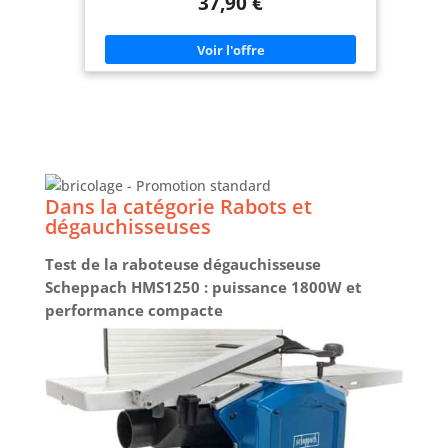
37,90 €
partout, et possibilité de connecter l'aspirateur à
la bouche d'extraction de poussière pour
maximiser la propreté du travail. Lames
réversibles qui peuvent être changées pour
doubler leur durée de vie avant chaque affûtage
ou remplacement, et comprend également une
sangle supplémentaire pour faciliter les
remplacements dus à l'usure naturelle. Jusqu'à 2
mm de profondeur et 82 mm de largeur.
Puissance de 650 W avec 16.800 tr/min. Guide
parallèle inclus pour travailler avec précision
toutes les pièces. Patin de repos escamotable pour
une sécurité maximale.
Dans la catégorie Rabots et
dégauchisseuses
Test de la raboteuse dégauchisseuse
Scheppach HMS1250 : puissance 1800W et
performance compacte