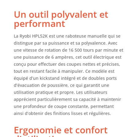
de précision
Un outil polyvalent et
Sécurité : un
bouton de
performant
verrouillage
empêche
La Ryobi HPL52K est une raboteuse manuelle qui se
l'activation
distingue par sa puissance et sa polyvalence. Avec
accidentelle, ce qui
une vitesse de rotation de 16 500 tours par minute et
vous évite de
une puissance de 6 ampères, cet outil électrique est
ruiner votre travail
causant des
conçu pour effectuer des coupes nettes et précises,
dommages à
tout en restant facile à manipuler. Ce modèle est
l'équipement ou à
équipé d’un kickstand intégré et de doubles ports
vous-même Deux
d’évacuation de poussière, ce qui garantit une
ports
utilisation pratique et propre. Les utilisateurs
d'échappement : il
apprécient particulièrement sa capacité à maintenir
y a des ports de
une profondeur de coupe constante, permettant
chaque côté de
ainsi d’obtenir des finitions lisses et régulières.
l'unité. Vous
pouvez choisir de
Ergonomie et confort
quel côté souffler
les copeaux en