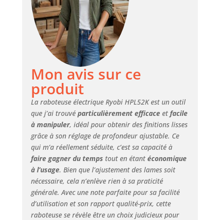
dommages à
l'équipement ou à
vous-même Deux
ports
d'échappement : il
y a des ports de
Mon avis sur ce
chaque côté de
l'unité. Vous
produit
pouvez choisir de
quel côté souffler
La raboteuse électrique Ryobi HPL52K est un outil
les copeaux en
que j’ai trouvé
particulièrement efficace
et
facile
fonction du côté
à manipuler
, idéal pour obtenir des finitions lisses
que vous vous
grâce à son réglage de profondeur ajustable. Ce
tenez sur l'unité
qui m’a réellement séduite, c’est sa capacité à
lorsque vous
faire gagner du temps
tout en étant
économique
travaillez Béquille
à l’usage
. Bien que l’ajustement des lames soit
arrière : cette
nécessaire, cela n’enlève rien à sa praticité
pièce en plastique
générale. Avec une note parfaite pour sa facilité
à l'arrière de la
d’utilisation et son rapport qualité-prix, cette
raboteuse
l'empêchera
raboteuse se révèle être un choix judicieux pour