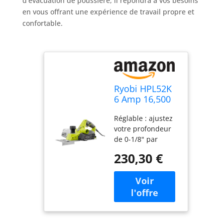
d’évacuation de poussière, il répondra à vos besoins
en vous offrant une expérience de travail propre et
confortable.
Ryobi HPL52K
6 Amp 16,500
RPM 3 1/4"
Réglable : ajustez
Corded Hand
votre profondeur
Planer
de 0-1/8" par
w/Kickstand
incréments de 0,3
and Dual Dust
230,30 €
cm. Cette
Ports
polyvalence vous
permettra
d'aborder une
variété de projets
de menuiserie
avec un maximum