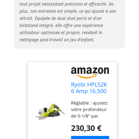
d'érafler ou
tout projet nécessitant précision et efficacité. De
d'endommager vos
plus, son entretien est simple, ce qui ajoute à son
surfaces de travail
attrait. Équipée de dual dust ports et d’un
Les produits
kickstand intégré, elle offre une expérience
internationaux ont
utilisateur optimisée et propre, rendant le
des conditions
nettoyage post-travail un jeu d’enfant.
distinctes, sont
vendus depuis
l'étranger et
peuvent différer
des produits
locaux, notamment
en ce qui concerne
Ryobi HPL52K
l'ajustement, la
6 Amp 16,500
classification par
RPM 3 1/4"
âge et la langue du
Réglable : ajustez
Corded Hand
produit,
votre profondeur
Planer
l'étiquetage ou les
de 0-1/8" par
w/Kickstand
instructions.
incréments de 0,3
and Dual Dust
230,30 €
cm. Cette
Ports
polyvalence vous