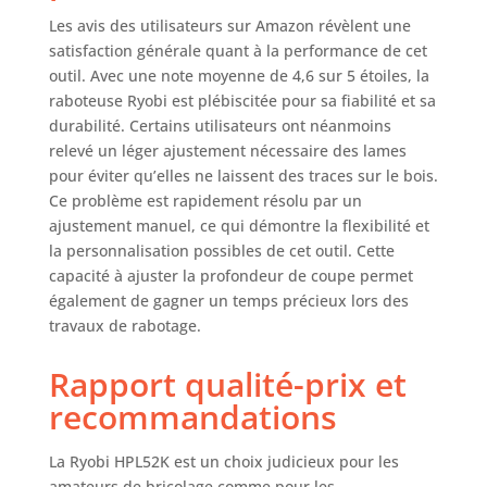
locaux, notamment
Les avis des utilisateurs sur Amazon révèlent une
en ce qui concerne
satisfaction générale quant à la performance de cet
l'ajustement, la
classification par
outil. Avec une note moyenne de 4,6 sur 5 étoiles, la
âge et la langue du
raboteuse Ryobi est plébiscitée pour sa fiabilité et sa
produit,
durabilité. Certains utilisateurs ont néanmoins
l'étiquetage ou les
relevé un léger ajustement nécessaire des lames
instructions.
pour éviter qu’elles ne laissent des traces sur le bois.
Ce problème est rapidement résolu par un
ajustement manuel, ce qui démontre la flexibilité et
la personnalisation possibles de cet outil. Cette
capacité à ajuster la profondeur de coupe permet
également de gagner un temps précieux lors des
travaux de rabotage.
Rapport qualité-prix et
recommandations
La Ryobi HPL52K est un choix judicieux pour les
amateurs de bricolage comme pour les