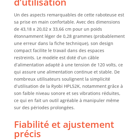
d’utilisation
fonction du côté
que vous vous
Un des aspects remarquables de cette raboteuse est
tenez sur l'unité
sa prise en main confortable. Avec des dimensions
lorsque vous
de 43,18 x 20,02 x 33,66 cm pour un poids
travaillez Béquille
étonnamment léger de 0,28 grammes (probablement
arrière : cette
pièce en plastique
une erreur dans la fiche technique), son design
à l'arrière de la
compact facilite le travail dans des espaces
raboteuse
restreints. Le modèle est doté d’un câble
l'empêchera
d’alimentation adapté à une tension de 120 volts, ce
d'érafler ou
qui assure une alimentation continue et stable. De
d'endommager vos
nombreux utilisateurs soulignent la simplicité
surfaces de travail
d’utilisation de la Ryobi HPL52K, notamment grâce à
Les produits
son faible niveau sonore et ses vibrations réduites,
internationaux ont
ce qui en fait un outil agréable à manipuler même
des conditions
sur des périodes prolongées.
distinctes, sont
vendus depuis
Fiabilité et ajustement
l'étranger et
peuvent différer
précis
des produits