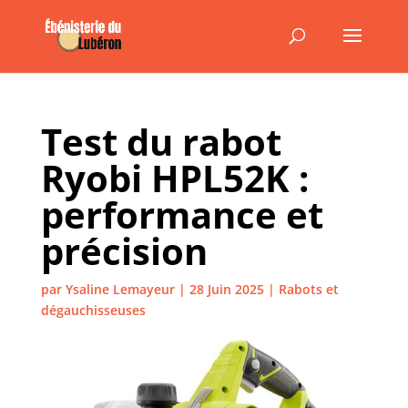
Test du rabot
Ryobi HPL52K :
performance et
précision
par
Ysaline Lemayeur
|
28 Juin 2025
|
Rabots et
dégauchisseuses