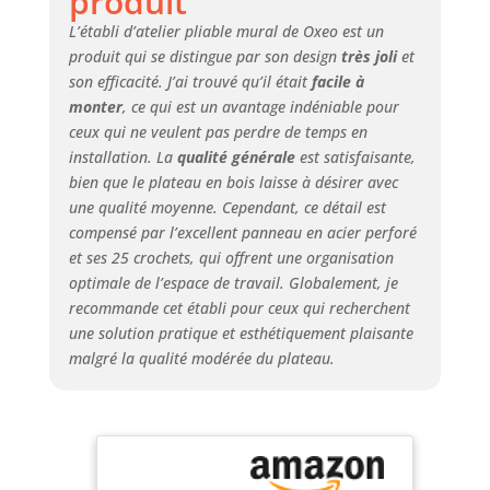
produit
accessoires.
Espace inférieur
L’établi d’atelier pliable mural de Oxeo est un
pratique pour vis
produit qui se distingue par son design
très joli
et
et petites pièces.
son efficacité. J’ai trouvé qu’il était
facile à
Tout est à portée
monter
, ce qui est un avantage indéniable pour
de main. ✅
ceux qui ne veulent pas perdre de temps en
FACILITÉ
installation. La
qualité générale
est satisfaisante,
D'INSTALLATION :
bien que le plateau en bois laisse à désirer avec
Livré avec un kit
une qualité moyenne. Cependant, ce détail est
complet de fixation
compensé par l’excellent panneau en acier perforé
murale (vis,
et ses 25 crochets, qui offrent une organisation
écrous). Montage
simple et rapide
optimale de l’espace de travail. Globalement, je
pour un établi
recommande cet établi pour ceux qui recherchent
fonctionnel et prêt
une solution pratique et esthétiquement plaisante
à l'emploi. ❤️
malgré la qualité modérée du plateau.
MARQUE
FRANCAISE : Ce
produit a été
rigoureusement
sélectionné et
testé par nos