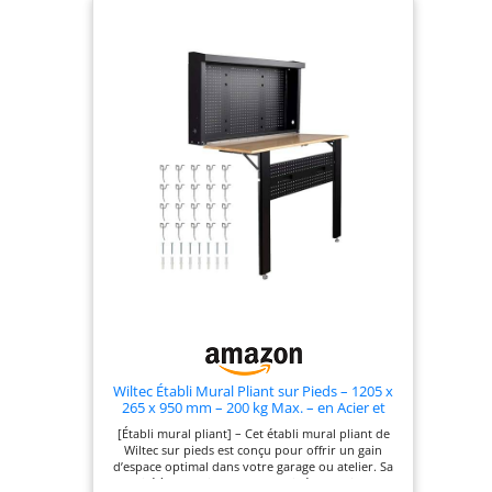
de verrouillage
assurent un
maintien sécurisé
pendant vos
travaux. ✅
RANGEMENT
ORGANISÉ :
Panneau perforé
en acier laqué avec
25 crochets inclus
pour outils et
accessoires.
Espace inférieur
pratique pour vis
et petites pièces.
Tout est à portée
de main. ✅
Wiltec Établi Mural Pliant sur Pieds – 1205 x
FACILITÉ
265 x 950 mm – 200 kg Max. – en Acier et
Bois – avec Panneau d’accrochage – Banc de
D'INSTALLATION :
[Établi mural pliant] – Cet établi mural pliant de
Travail Atelier Maison Bricolage
Wiltec sur pieds est conçu pour offrir un gain
Livré avec un kit
d’espace optimal dans votre garage ou atelier. Sa
complet de fixation
capacité à se replier permet de libérer rapidement