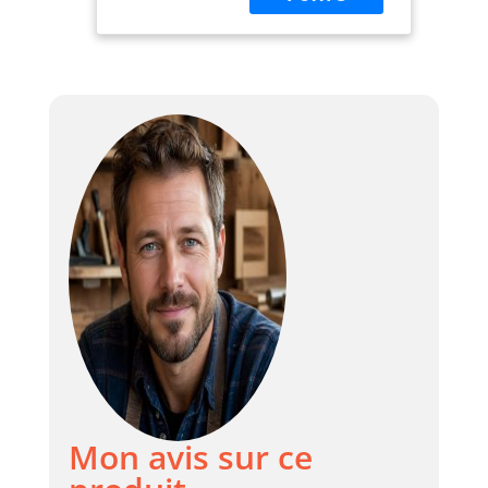
cm. Parfait pour
les petits ateliers
ou garages exigus.
✅ ROBUSTESSE ET
STABILITÉ : Plateau
en bois MDF épais
de 2,5 cm et
structure en acier
avec tubes carrés
4x4 cm. Deux vis
de verrouillage
assurent un
maintien sécurisé
pendant vos
travaux. ✅
RANGEMENT
ORGANISÉ :
Panneau perforé
en acier laqué avec
Mon avis sur ce
25 crochets inclus
pour outils et