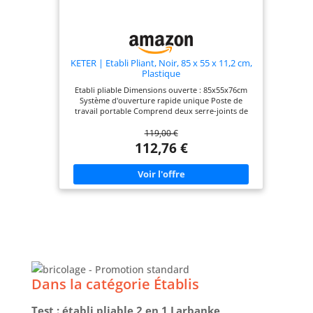
pliant est doté d’un mécanisme de verrouillage
sécurisé avec deux clés fournies, vous permettant
de ranger vos outils et matériaux de manière sûre.
Cela le rend particulièrement adapté aux
environnements de travail partagés où la
protection contre les accès non autorisés est
KETER | Etabli Pliant, Noir, 85 x 55 x 11,2 cm,
cruciale
Plastique
Etabli pliable Dimensions ouverte : 85x55x76cm
Système d'ouverture rapide unique Poste de
travail portable Comprend deux serre-joints de
30cm Grande surface de travail pouvant
119,00 €
supporter jusqu'à 453kg
112,76 €
Dans la catégorie Établis
Test : établi pliable 2 en 1 Larbanke