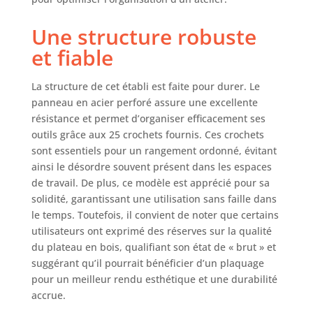
Panneau perforé
en acier laqué avec
Une structure robuste
25 crochets inclus
et fiable
pour outils et
accessoires.
Espace inférieur
La structure de cet établi est faite pour durer. Le
pratique pour vis
panneau en acier perforé assure une excellente
et petites pièces.
résistance et permet d’organiser efficacement ses
Tout est à portée
outils grâce aux 25 crochets fournis. Ces crochets
de main. ✅
sont essentiels pour un rangement ordonné, évitant
FACILITÉ
ainsi le désordre souvent présent dans les espaces
D'INSTALLATION :
de travail. De plus, ce modèle est apprécié pour sa
Livré avec un kit
complet de fixation
solidité, garantissant une utilisation sans faille dans
murale (vis,
le temps. Toutefois, il convient de noter que certains
écrous). Montage
utilisateurs ont exprimé des réserves sur la qualité
simple et rapide
du plateau en bois, qualifiant son état de « brut » et
pour un établi
suggérant qu’il pourrait bénéficier d’un plaquage
fonctionnel et prêt
pour un meilleur rendu esthétique et une durabilité
à l'emploi. ❤️
accrue.
MARQUE