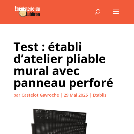
Test : établi
d’atelier pliable
mural avec
panneau perforé
par
Castelot Gavroche
|
29 Mai 2025
|
Établis