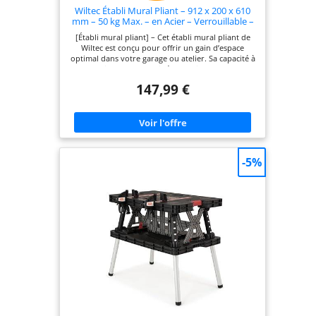
Wiltec Établi Mural Pliant – 912 x 200 x 610
mm – 50 kg Max. – en Acier – Verrouillable –
avec Panneau d’accrochage – Banc de
[Établi mural pliant] – Cet établi mural pliant de
Travail Atelier Maison Bricolage
Wiltec est conçu pour offrir un gain d’espace
optimal dans votre garage ou atelier. Sa capacité à
se replier permet de libérer rapidement de la
place lorsque vous n’en avez plus besoin, tout en
147,99 €
offrant une surface de travail complète et robuste
une fois dépliée, idéale pour tout type de
bricolage [Tableau d’accrochage intégré] – L’établi
est équipé d’un grand tableau d’accrochage
perforé à l’arrière qui permet de ranger
efficacement vos outils. Cela vous permet d’avoir
tous vos équipements à portée de main et
-5%
d’organiser votre espace de travail pour une
productivité accrue et un environnement ordonné
[Robustesse et fiabilité] – Grâce à sa conception en
acier solide, cet établi mural pliant est capable de
supporter une charge maximale de 50 kg. Il offre
une stabilité et une robustesse suffisantes pour
soutenir des outils lourds et des matériaux de
travail sans risque de basculement ou d’usure
prématurée [Facilité de pliage et de rangement] –
Cet établi se plie facilement et rapidement, ce qui
le rend particulièrement pratique pour les espaces
restreints. Avec des dimensions compactes une
fois plié, il permet d’économiser de l’espace tout
en étant simple à déplier pour un usage
instantané [Sécurité renforcée] – L’établi mural