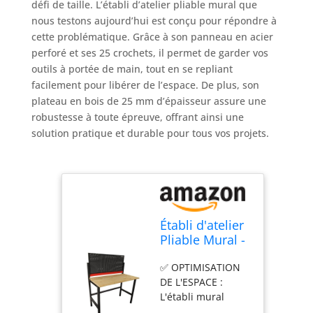
défi de taille. L’établi d’atelier pliable mural que
nous testons aujourd’hui est conçu pour répondre à
cette problématique. Grâce à son panneau en acier
perforé et ses 25 crochets, il permet de garder vos
outils à portée de main, tout en se repliant
facilement pour libérer de l’espace. De plus, son
plateau en bois de 25 mm d’épaisseur assure une
robustesse à toute épreuve, offrant ainsi une
solution pratique et durable pour tous vos projets.
Établi d'atelier
Pliable Mural -
120 x 64 x
✅ OPTIMISATION
147cm -
DE L'ESPACE :
Panneau Acier
L'établi mural
perforé - 25
pliable offre une