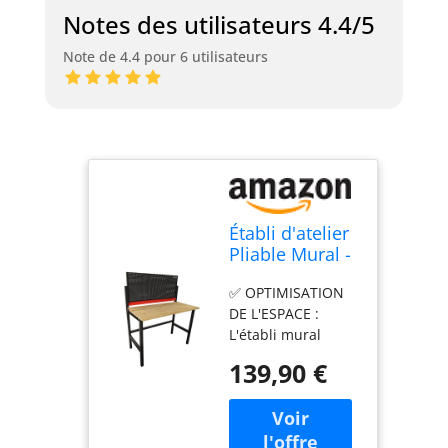
Notes des utilisateurs 4.4/5
Note de 4.4 pour 6 utilisateurs
Établi d'atelier
Pliable Mural -
120 x 64 x
✅ OPTIMISATION
147cm -
DE L'ESPACE :
Panneau Acier
L'établi mural
perforé - 25
pliable offre une
Crochets -
139,90 €
solution compacte
Plateau Bois
avec une épaisseur
ép 25mm
repliée de
seulement 11,5