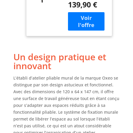
Crochets -
139,90 €
solution compacte
Plateau Bois
avec une épaisseur
ép 25mm
repliée de
seulement 11,5
cm. Parfait pour
les petits ateliers
ou garages exigus.
✅ ROBUSTESSE ET
Un design pratique et
STABILITÉ : Plateau
en bois MDF épais
innovant
de 2,5 cm et
structure en acier
L’établi d’atelier pliable mural de la marque Oxeo se
avec tubes carrés
distingue par son design astucieux et fonctionnel.
4x4 cm. Deux vis
Avec des dimensions de 120 x 64 x 147 cm, il offre
de verrouillage
une surface de travail généreuse tout en étant conçu
assurent un
maintien sécurisé
pour s’adapter aux espaces réduits grâce à sa
pendant vos
fonctionnalité pliable. Le système de fixation murale
travaux. ✅
permet de libérer l’espace au sol lorsque l’établi
RANGEMENT
n’est pas utilisé, ce qui est un atout considérable
ORGANISÉ :
pour optimiser l’organisation d’un atelier.