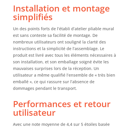
FRANCAISE : Ce
Installation et montage
produit a été
rigoureusement
simplifiés
sélectionné et
testé par nos
Un des points forts de l’établi d’atelier pliable mural
équipes en Haute-
est sans conteste sa facilité de montage. De
Loire. Pièces de
nombreux utilisateurs ont souligné la clarté des
rechange en stock
instructions et la simplicité de l’assemblage. Le
permanent.
produit est livré avec tous les éléments nécessaires à
son installation, et son emballage soigné évite les
mauvaises surprises lors de la réception. Un
utilisateur a même qualifié l’ensemble de « très bien
emballé », ce qui rassure sur l’absence de
dommages pendant le transport.
Performances et retour
utilisateur
Avec une note moyenne de 4,4 sur 5 étoiles basée