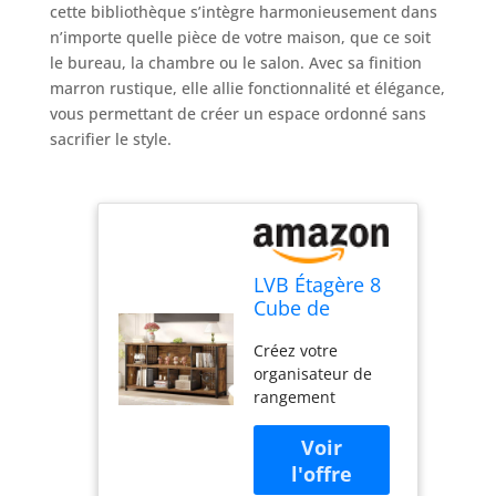
cette bibliothèque s’intègre harmonieusement dans
n’importe quelle pièce de votre maison, que ce soit
le bureau, la chambre ou le salon. Avec sa finition
marron rustique, elle allie fonctionnalité et élégance,
vous permettant de créer un espace ordonné sans
sacrifier le style.
LVB Étagère 8
Cube de
Rangement
Créez votre
Bibliothèque
organisateur de
Meuble de
rangement
Rangement
personnalisé :
Horizontale
notre design
Organiseur
innovant 5 en 1
Industrielle
offre une solution
Moderne pour