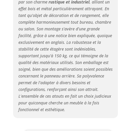
par son charme
rustique et industriel
, alliant un
grande
effet bois et métal particulièrement attrayant. En
bibliothèque
tant qu’objet de décoration et de rangement, elle
présente une
complète harmonieusement tout bureau, chambre
silhouette
ou salon. Son montage s’avère d’une grande
rectangulaire
facilité, grâce à une notice bien expliquée, quoique
aérodynamique,
exclusivement en anglais. La robustesse et la
mélangeant du
bois mat et un
stabilité de cette étagère sont indéniables,
cadre en métal
supportant jusqu’à 150 kg, ce qui témoigne de la
avec placage
qualité des matériaux utilisés. Son emballage est
rustique pour
soigné, bien que des améliorations soient possibles
irradier le charme
concernant le panneau arrière. Sa polyvalence
industriel. Il
permet de l’adapter à divers besoins et
fournit un décor
configurations, renforçant ainsi son attrait.
impressionnant
L’ensemble de ces atouts en fait un choix judicieux
pour montrer vos
pour quiconque cherche un meuble à la fois
livres, objets
fonctionnel et esthétique.
décoratifs, photos
et autres, tout en
insufflant un
charme moderne