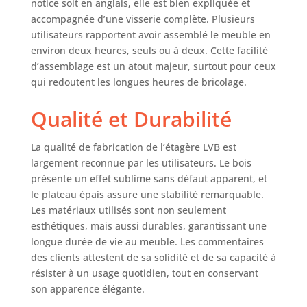
insufflant un
notice soit en anglais, elle est bien expliquée et
charme moderne
accompagnée d’une visserie complète. Plusieurs
de la ferme.
utilisateurs rapportent avoir assemblé le meuble en
Durable et haute
environ deux heures, seuls ou à deux. Cette facilité
capacité de charge
d’assemblage est un atout majeur, surtout pour ceux
: fabriquée en MDF
qui redoutent les longues heures de bricolage.
de haute qualité et
en pieds
Qualité et Durabilité
métalliques
robustes, cette
étagère à
La qualité de fabrication de l’étagère LVB est
compartiments
largement reconnue par les utilisateurs. Le bois
peut supporter
présente un effet sublime sans défaut apparent, et
jusqu’à 150 kg sur
le plateau épais assure une stabilité remarquable.
le plateau
Les matériaux utilisés sont non seulement
supérieur et 50 kg
esthétiques, mais aussi durables, garantissant une
par compartiment.
longue durée de vie au meuble. Les commentaires
Pendant ce temps,
des clients attestent de sa solidité et de sa capacité à
il y a 3 pieds de
résister à un usage quotidien, tout en conservant
rangement
son apparence élégante.
réglables
supplémentaires