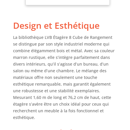
de rangement
Bureau
polyvalente et
Chambre Salon
élégante pour
Marron
Design et Esthétique
votre maison. Cette
rustique
étagère
horizontale
La bibliothèque LVB Étagère 8 Cube de Rangement
dispose de six
se distingue par son style industriel moderne qui
tablettes en maille
combine élégamment bois et métal. Avec sa couleur
intermédiaires
marron rustique, elle s’intègre parfaitement dans
portables qui
divers intérieurs, qu’il s’agisse d’un bureau, d’un
peuvent être
salon ou même d’une chambre. Le mélange des
facilement
matériaux offre non seulement une touche
adaptées pour
créer un
esthétique remarquable, mais garantit également
organisateur de
une robustesse et une stabilité exemplaires.
stockage de 4, 5, 6,
Mesurant 1,60 m de long et 76,2 cm de haut, cette
7 ou 8 cubes,
étagère s’avère être un choix idéal pour ceux qui
adapté à vos
recherchent un meuble à la fois fonctionnel et
besoins. Le charme
esthétique.
industriel
rencontre le