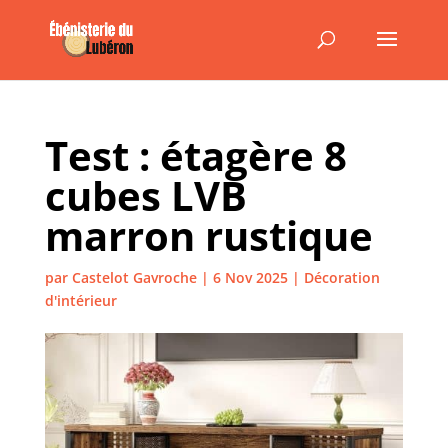
Test : étagère 8
cubes LVB
marron rustique
par
Castelot Gavroche
|
6 Nov 2025
|
Décoration
d'intérieur