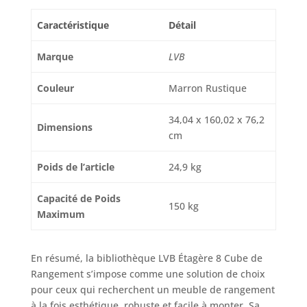
au bas pour
Caractéristique
Détail
améliorer la
stabilité globale, et
2 pièces de
Marque
LVB
matériel anti-
basculement
Couleur
Marron Rustique
ancrent
fermement
34,04 x 160,02 x 76,2
l'étagère au mur,
Dimensions
cm
évitant les chutes
accidentelles et les
Poids de l’article
24,9 kg
blessures. Facile à
monter : avec un
design convivial et
Capacité de Poids
150 kg
intelligent, nous
Maximum
fournissons des
instructions
simples à travers
En résumé, la bibliothèque LVB Étagère 8 Cube de
toutes les étapes
Rangement s’impose comme une solution de choix
afin que vous
pour ceux qui recherchent un meuble de rangement
puissiez monter
à la fois esthétique, robuste et facile à monter. Sa