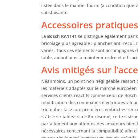
listée dans le manuel fourni (à condition que v
satisfaisante.
Accessoires pratiques
La
Bosch RA1141
se distingue également par s
bricolage plus agréable : planches anti-recul, 
variés. Tous ces éléments sont accompagnés d
table, aidant ainsi à maintenir ordre et efficac
Avis mitigés sur l’acc
Néanmoins, un point non négligeable ressort de 
les matériels adaptés sur le marché européen 
services clients réactifs comme celui de Bosch 
modification des connexions électriques via u
triompher face aux premières embûches renc
< / tr > < / table> < p > En résumé, cette < s
parfaitement aux attentes des amateurs bien i
nécessaires concernant la compatibilité afin d
pourra réellement booster vos projets créatifs 