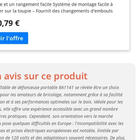
e et un rangement facile Système de montage facile à
er sur la toupie – Fournit des changements d'embouts
es et aucun nivellement Plateau en MDF laminé - Aide les
0,79 €
sateurs à réaliser des coupes lisses et précises Rangement
ré – Idéal pour ranger les fraises et les pièces de rechange
roduits internationaux ont des conditions distinctes, sont
s depuis l'étranger et peuvent différer des produits
x, notamment en ce qui concerne l'ajustement, la
ification par âge et la langue du produit, l'étiquetage ou les
uctions.
avis sur ce produit
Table de défonceuse portable RA1141 se révèle être un choix
 pour les amateurs de bricolage, notamment grâce à sa facilité
tion et à ses performances optimales sur le bois. Idéale pour les
, elle offre une expérience accessible avec un grand nombre
ires pratiques. Cependant, son orientation vers le marché
 pose quelques difficultés en Europe : l’incompatibilité avec les
es et prises électriques européennes est notable, limitée par
on de 120 volts et des adaptateurs souvent nécessaires. De plus,