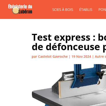
SCIES À BOIS
ÉTABLIS
PON
Test express : b
de défonceuse 
par
Castelot Gavroche
|
19 Nov 2024
|
Autre o