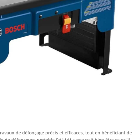
ravaux de défonçage précis et efficaces, tout en bénéficiant de
ble de défonceuse portable RA1141 » pourrait bien être ce qu’il