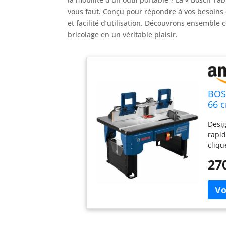
vous faut. Conçu pour répondre à vos besoins de
et facilité d’utilisation. Découvrons ensemble
bricolage en un véritable plaisir.
BOS
66 c
d'as
Desig
rapid
cliqu
facil
27
utili
intég
Les p
vendu
locau
class