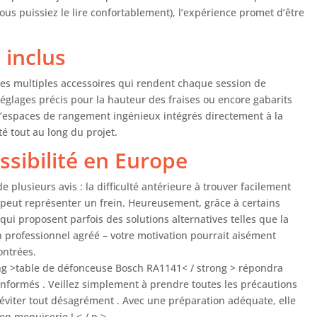
ous puissiez le lire confortablement), l’expérience promet d’être
 inclus
es multiples accessoires qui rendent chaque session de
réglages précis pour la hauteur des fraises ou encore gabarits
’espaces de rangement ingénieux intégrés directement à la
ité tout au long du projet.
essibilité en Europe
plusieurs avis : la difficulté antérieure à trouver facilement
peut représenter un frein. Heureusement, grâce à certains
qui proposent parfois des solutions alternatives telles que la
n professionnel agréé – votre motivation pourrait aisément
ontrées.
trong >table de défonceuse Bosch RA1141< / strong > répondra
nformés . Veillez simplement à prendre toutes les précautions
’éviter tout désagrément . Avec une préparation adéquate, elle
en menuiserie ! < / p >