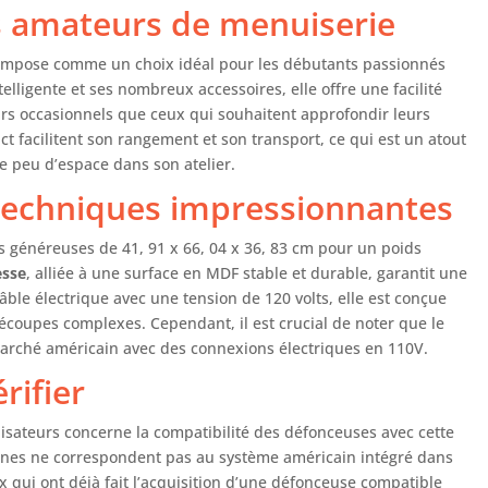
uctions.
es amateurs de menuiserie
impose comme un choix idéal pour les débutants passionnés
telligente et ses nombreux accessoires, elle offre une facilité
leurs occasionnels que ceux qui souhaitent approfondir leurs
 facilitent son rangement et son transport, ce qui est un atout
e peu d’espace dans son atelier.
 techniques impressionnantes
s généreuses de 41, 91 x 66, 04 x 36, 83 cm pour un poids
esse
, alliée à une surface en MDF stable et durable, garantit une
câble électrique avec une tension de 120 volts, elle est conçue
écoupes complexes. Cependant, il est crucial de noter que le
arché américain avec des connexions électriques en 110V.
rifier
lisateurs concerne la compatibilité des défonceuses avec cette
ennes ne correspondent pas au système américain intégré dans
x qui ont déjà fait l’acquisition d’une défonceuse compatible