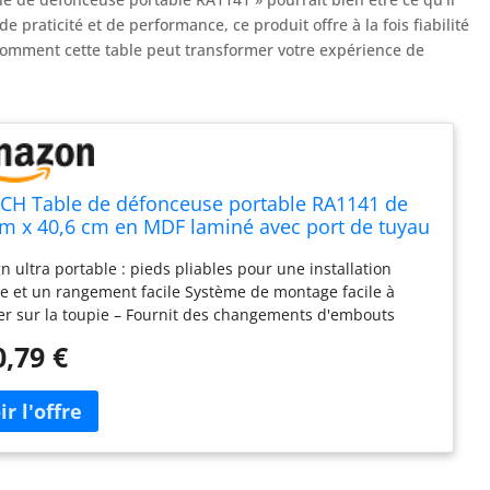
 praticité et de performance, ce produit offre à la fois fiabilité
 comment cette table peut transformer votre expérience de
CH Table de défonceuse portable RA1141 de
m x 40,6 cm en MDF laminé avec port de tuyau
piration de 6,3 cm
n ultra portable : pieds pliables pour une installation
e et un rangement facile Système de montage facile à
er sur la toupie – Fournit des changements d'embouts
es et aucun nivellement Plateau en MDF laminé - Aide les
0,79 €
sateurs à réaliser des coupes lisses et précises Rangement
ré – Idéal pour ranger les fraises et les pièces de rechange
roduits internationaux ont des conditions distinctes, sont
s depuis l'étranger et peuvent différer des produits
x, notamment en ce qui concerne l'ajustement, la
ification par âge et la langue du produit, l'étiquetage ou les