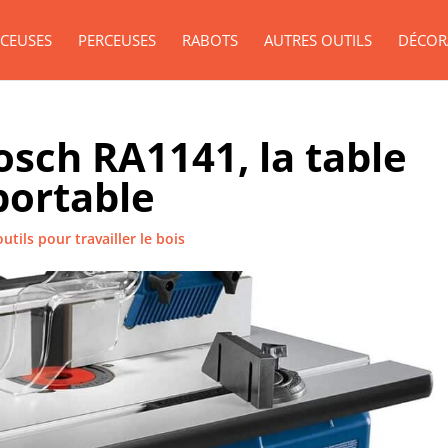
CEUSES
PERCEUSES
RABOTS
AUTRES OUTILS
DÉCOR
osch RA1141, la table
portable
utils pour travailler le bois