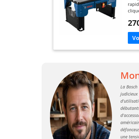
rapid
cliqu
facil
27
utili
intég
Les p
vendu
locau
class
instr
Mon 
La Bosch 
judicieux
d’utilisa
débutants
d’accesso
américain
défonceus
une tensi