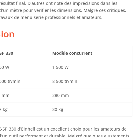
résultat final. D’autres ont noté des imprécisions dans les
d’un mètre pour vérifier les dimensions. Malgré ces critiques,
ravaux de menuiserie professionnels et amateurs.
sion
SP 330
Modèle concurrent
00 W
1 500 W
000 tr/min
8 500 tr/min
0 mm
280 mm
7 kg
30 kg
-SP 330 d’Einhell est un excellent choix pour les amateurs de
e d’un outil performant et durable. Malgré quelques ajustements