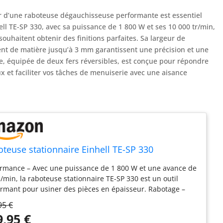
r d’une raboteuse dégauchisseuse performante est essentiel
ell TE-SP 330, avec sa puissance de 1 800 W et ses 10 000 tr/min,
ouhaitent obtenir des finitions parfaites. Sa largeur de
nt de matière jusqu’à 3 mm garantissent une précision et une
e, équipée de deux fers réversibles, est conçue pour répondre
x et faciliter vos tâches de menuiserie avec une aisance
teuse stationnaire Einhell TE-SP 330
rmance – Avec une puissance de 1 800 W et une avance de
/min, la raboteuse stationnaire TE-SP 330 est un outil
rmant pour usiner des pièces en épaisseur. Rabotage –
une largeur et une hauteur de passage de 330 et 153 mm,
95 €
boteuse permet de raboter des planches et poutres de
9,95 €
e à moyenne taille. Réglage de la hauteur – Le dispositif de