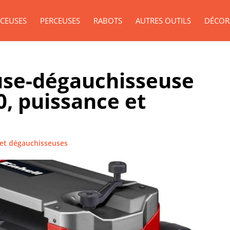
CEUSES
PERCEUSES
RABOTS
AUTRES OUTILS
DÉCOR
euse-dégauchisseuse
0, puissance et
et dégauchisseuses