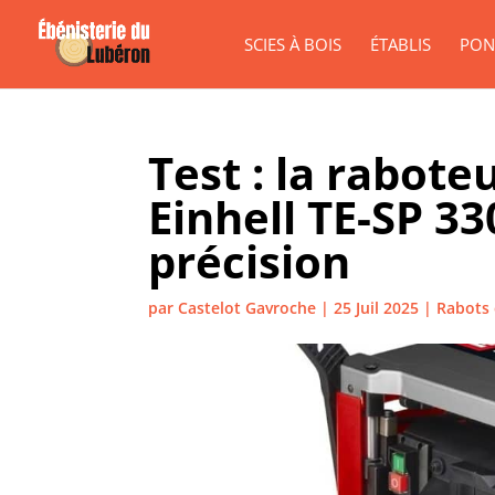
SCIES À BOIS
ÉTABLIS
PON
Test : la rabot
Einhell TE-SP 33
précision
par
Castelot Gavroche
|
25 Juil 2025
|
Rabots 