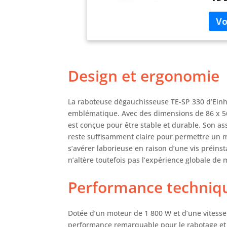
régla
enlèv
fers 
des r
racc
d’asp
Design et ergonomie
toujo
d’ent
facil
La raboteuse dégauchisseuse TE-SP 330 d’Einhe
décle
emblématique. Avec des dimensions de 86 x 56
redém
est conçue pour être stable et durable. Son as
coura
reste suffisamment claire pour permettre un mo
s’avérer laborieuse en raison d’une vis préin
n’altère toutefois pas l’expérience globale de
Performance techniq
Dotée d’un moteur de 1 800 W et d’une vitesse 
performance remarquable pour le rabotage et