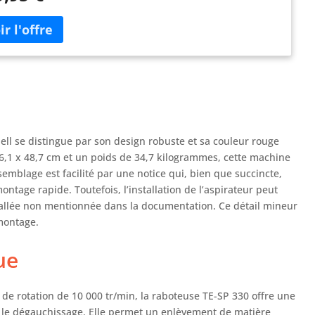
ge de la hauteur se règle avec précision pour atteindre un
ement de matière maximal de 3 mm. Fers – Avec ses deux
réversibles bien affûtés, la raboteuse stationnaire assure
ésultats parfaits pour des surfaces lisses. Aspiration – Le
ord de Ø 100 mm permet de brancher un système
iration des copeaux afin de conserver un espace de travail
urs propre. Table de rabotage – Repliable, la grande table
rée et de sortie s’ajuste avec précision.Deux poignées
itent le transport. Sécurité – L’interrupteur avec
ll se distingue par son design robuste et sa couleur rouge
ncheur à tension nulle assure la sécurité en empêchant le
,1 x 48,7 cm et un poids de 34,7 kilogrammes, cette machine
arrage involontaire de l’outil après une coupure de
semblage est facilité par une notice qui, bien que succincte,
nt.
ntage rapide. Toutefois, l’installation de l’aspirateur peut
stallée non mentionnée dans la documentation. Ce détail mineur
 montage.
ue
de rotation de 10 000 tr/min, la raboteuse TE-SP 330 offre une
 le dégauchissage. Elle permet un enlèvement de matière